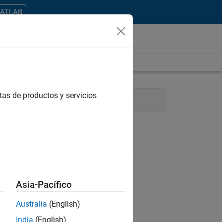
MATLAB
tas de productos y servicios
rces
Legal
Asia-Pacífico
Australia
(English)
ontrar todos los empleos en su zona.
India
(English)