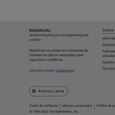
MathWorks
Explorar
Accelerating the pace of engineering and
MATLAB
science
Simulink
MathWorks es el líder en el desarrollo de
Softwar
software de cálculo matemático para
estudian
ingenieros y científicos.
Soporte 
File Exc
¿Necesita ayuda?
Contáctenos
Seleccione un país/idioma
América Latina
Centro de confianza
Marcas comerciales
Política de p
© 1994-2026 The MathWorks, Inc.