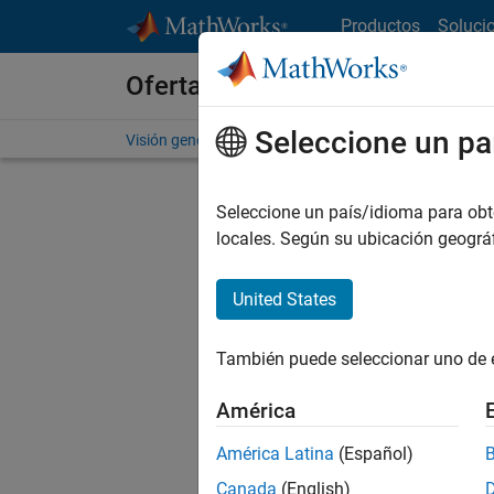
Saltar al contenido
Productos
Soluci
Ofertas de empleo en MathWo
Seleccione un pa
Visión general
Búsqueda de empleo
Oficinas local
Seleccione un país/idioma para obten
locales. Según su ubicación geogr
United States
Ordena
También puede seleccionar uno de 
Gu
América
América Latina
(Español)
No se ha
Canada
(English)