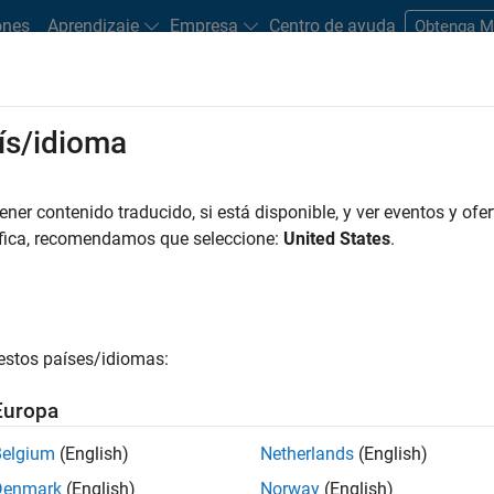
ones
Aprendizaje
Empresa
Centro de ayuda
Obtenga 
rks
ís/idioma
es
Estudiantes y nuevas carreras
Recursos
Cuenta de empleo
er contenido traducido, si está disponible, y ver eventos y ofer
FILTRADO POR
Customer Support
Human Resou
áfica, recomendamos que seleccione:
United States
.
r por
estos países/idiomas:
ardar empleos
seleccionados
Europa
Belgium
(English)
Netherlands
(English)
n traducido todos los empleos. Busque por ubicación para enc
Denmark
(English)
Norway
(English)