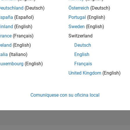
Deutschland
(Deutsch)
Österreich
(Deutsch)
ncipal HR Learning & Development
Principal HR Learning & Development
España
(Español)
Portugal
(English)
US-MA-Natick
| Human Resources | Experimentado
inland
(English)
Sweden
(English)
As a member of the HR Learning and Development team, this role 
rance
(Français)
Switzerland
professional and leadership development strategies that bu
reland
(English)
Deutsch
e
1
talia
(Italiano)
English
Luxembourg
(English)
Français
S
United Kingdom
(English)
Reciba al
Comuníquese con su oficina local