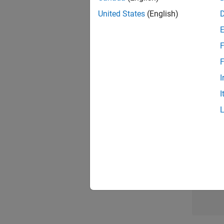
United States
(English)
Pri
F
F
I
1 d
I