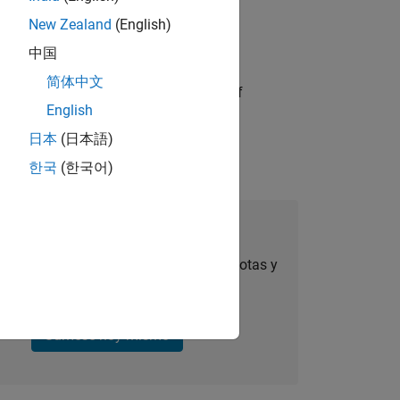
New Zealand
(English)
中国
简体中文
partners in the design and delivery of
English
日本
(日本語)
한국
(한국어)
úmese a Talent Network
ertas de empleo personalizadas, anécdotas y
noticias sobre la empresa.
Súmese hoy mismo