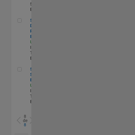
Sales |
Experimentado
Senior Database Reliability Engineer
Senior
Database
Reliability
Engineer
US-MA-Natick
|
Information
Technology |
Experimentado
Senior Sailpoint IAM Engineer
Senior
Sailpoint IAM
Engineer
US-MA-Natick
|
Information
Technology |
Experimentado
8
de
8