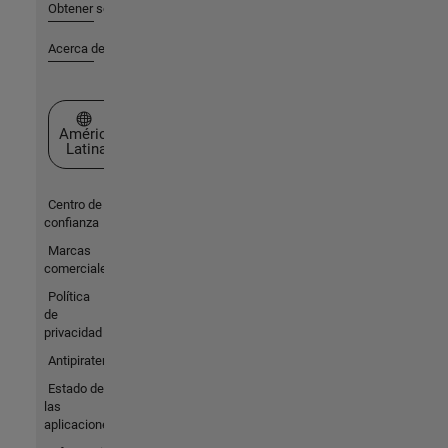
Obtener soporte
Acerca de MathWorks
Seleccione un país/idioma
América
Latina
Centro de
confianza
Marcas
comerciales
Política
de
privacidad
Antipiratería
Estado de
las
aplicaciones