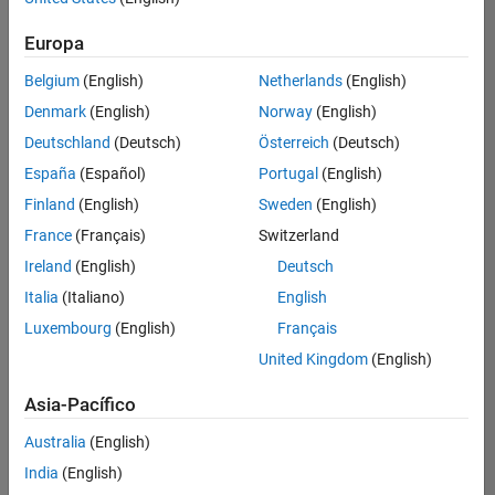
Ordenar por
Europa
Guardar
empleos
seleccionados
Belgium
(English)
Netherlands
(English)
Denmark
(English)
Norway
(English)
Deutschland
(Deutsch)
Österreich
(Deutsch)
No se
han
España
(Español)
Portugal
(English)
traducido
Finland
(English)
Sweden
(English)
todos
France
(Français)
Switzerland
los
empleos.
Ireland
(English)
Deutsch
Busque
Italia
(Italiano)
English
por
Luxembourg
(English)
Français
ubicación
para
United Kingdom
(English)
encontrar
todos
Asia-Pacífico
los
Australia
(English)
empleos
en su
India
(English)