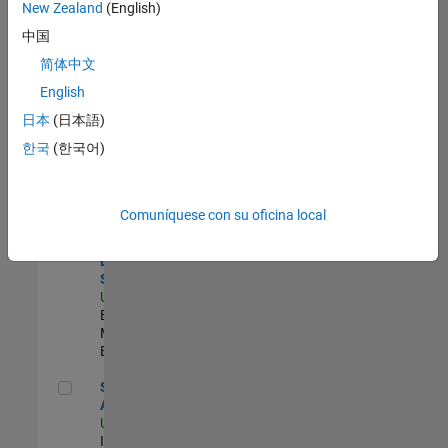
zona.
New Zealand
(English)
中国
Principal IAM/AD Engineer
Principal
简体中文
IAM/AD
English
Engineer
US-MA-Natick
|
日本
(日本語)
Information
한국
(한국어)
Technology |
Experimentado
Director, Software Pricing and Licensing Strategy
Director,
Comuníquese con su oficina local
Software
Pricing and
Licensing
Strategy
US-MA-Natick
|
Business
Model Team |
Experimentado
Senior CRM Analyst
Senior CRM
Analyst
US-MA-Natick
|
Information