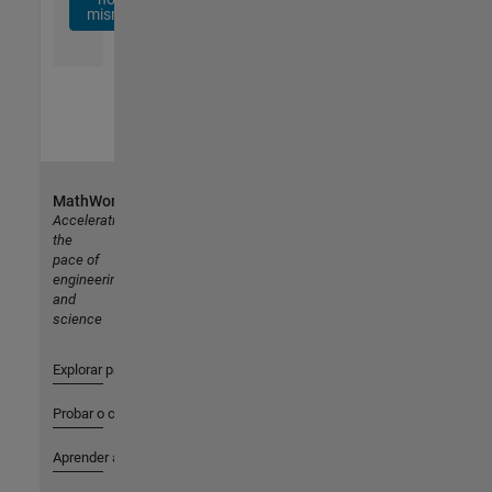
mismo
MathWorks
Accelerating
the
pace of
engineering
and
science
Explorar productos
Probar o comprar
Aprender a utilizar