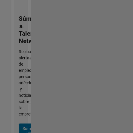
Súmese
a
Talent
Network
Reciba
alertas
de
empleo
personalizadas,
anécdotas
y
noticias
sobre
la
empresa.
Súmese
hoy