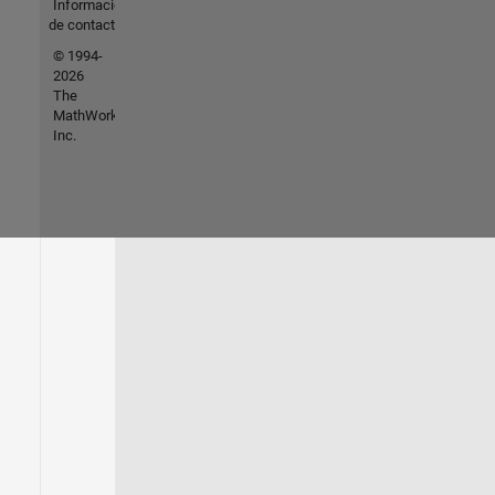
Información
de contacto
© 1994-
2026
The
MathWorks,
Inc.