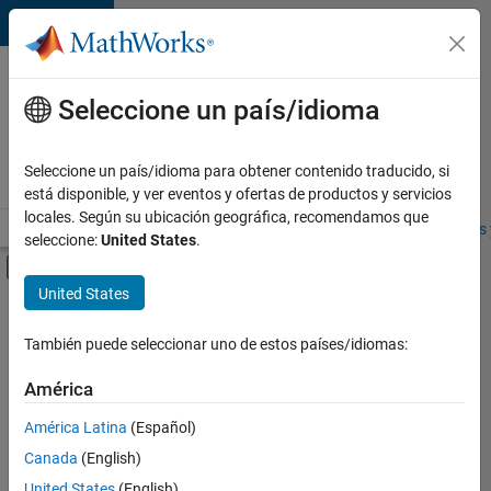
Saltar al contenido
Ofertas
de
Seleccione un país/idioma
empleo
en
Seleccione un país/idioma para obtener contenido traducido, si
MathWorks
está disponible, y ver eventos y ofertas de productos y servicios
locales. Según su ubicación geográfica, recomendamos que
Visión general
Búsqueda de empleo
Oficinas locales
Estudiantes 
seleccione:
United States
.
Mostrar/ocultar menú de navegación
Contenido principal
United States
FILTRADO POR
Information Technology
También puede seleccionar uno de estos países/idiomas:
+
3
Commercial Sales
América
Education Sales
América Latina
(Español)
Business Model Team
Canada
(English)
United States
(English)