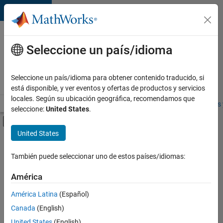
Saltar al contenido
Ofertas
de
Seleccione un país/idioma
empleo
en
Seleccione un país/idioma para obtener contenido traducido, si
MathWorks
está disponible, y ver eventos y ofertas de productos y servicios
locales. Según su ubicación geográfica, recomendamos que
Visión general
Búsqueda de empleo
Oficinas locales
Estudiantes 
seleccione:
United States
.
Mostrar/ocultar menú de navegación
Contenido principal
United States
FILTRADO POR
Advanced Support
También puede seleccionar uno de estos países/idiomas:
+
5
Information Technology
América
Technical Writing
América Latina
(Español)
User Experience
Canada
(English)
Industry Marketing
United States
(English)