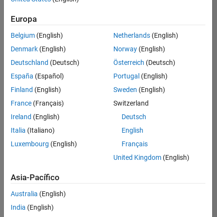
Ordenar por
Product Marketing
Europa
Guardar
empleos
seleccionados
Belgium
(English)
Netherlands
(English)
Denmark
(English)
Norway
(English)
Deutschland
(Deutsch)
Österreich
(Deutsch)
No se
han
España
(Español)
Portugal
(English)
traducido
Finland
(English)
Sweden
(English)
todos
France
(Français)
Switzerland
los
empleos.
Ireland
(English)
Deutsch
Busque
Italia
(Italiano)
English
por
Luxembourg
(English)
Français
ubicación
para
United Kingdom
(English)
encontrar
todos
Asia-Pacífico
los
Australia
(English)
empleos
en su
India
(English)