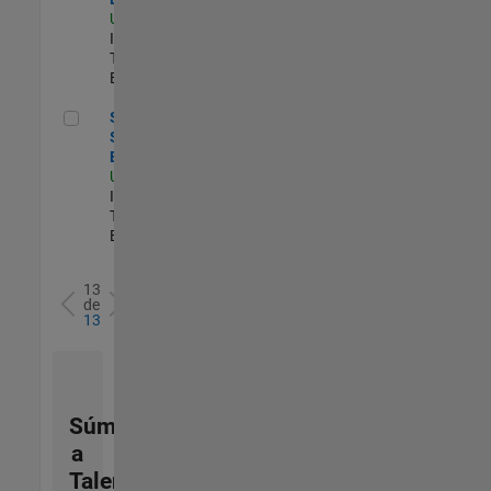
US-MA-Natick
|
Information
Technology |
Experimentado
Senior Sailpoint IAM Engineer
Senior
Sailpoint IAM
Engineer
US-MA-Natick
|
Information
Technology |
Experimentado
13
de
13
Súmese
a
Talent