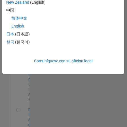
zona.
New Zealand
(English)
中国
Product Strategy Lead - Cloud & Ecosystem for Simulink
Product
简体中文
Strategy Lead
English
- Cloud &
Ecosystem for
日本
(日本語)
Simulink
한국
(한국어)
US-MA-Natick
|
Product
Marketing |
Experimentado
Comuníquese con su oficina local
Oil & Gas Industry Manager
Oil & Gas
Industry
Manager
US-TX-Plano
|
Industry
Marketing |
Experimentado
Principal Identity Security Engineer - AD & MS Entra ID
Principal
Identity
Security
Engineer - AD