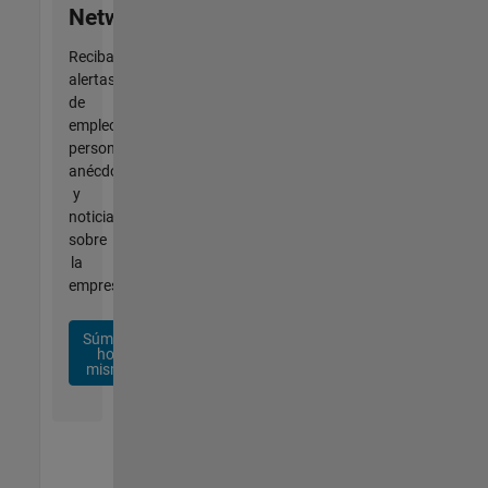
Network
Reciba
alertas
de
empleo
personalizadas,
anécdotas
y
noticias
sobre
la
empresa.
Súmese
hoy
mismo