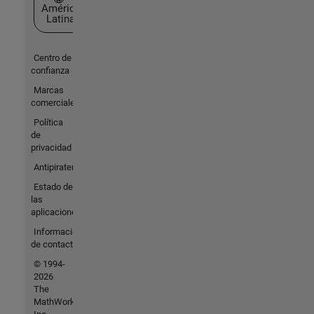
América
Latina
Centro de
confianza
Marcas
comerciales
Política
de
privacidad
Antipiratería
Estado de
las
aplicaciones
Información
de contacto
© 1994-
2026
The
MathWorks,