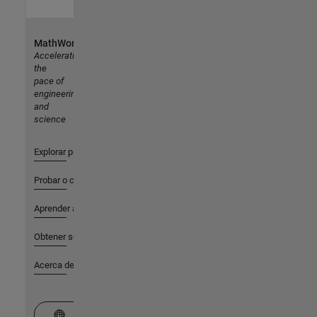
MathWorks
Accelerating
the
pace of
engineering
and
science
Explorar productos
Probar o comprar
Aprender a utilizar
Obtener soporte
Acerca de MathWorks
Seleccione un país/idioma