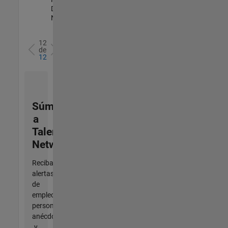
Development |
Nuevo empleo
12
de
12
Súmese
a
Talent
Network
Reciba
alertas
de
empleo
personalizadas,
anécdotas
y