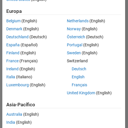
Ordenar por
Europa
Guardar
empleos
seleccionados
Belgium
(English)
Netherlands
(English)
Denmark
(English)
Norway
(English)
Deutschland
(Deutsch)
Österreich
(Deutsch)
No se
han
España
(Español)
Portugal
(English)
traducido
Finland
(English)
Sweden
(English)
todos
France
(Français)
Switzerland
los
empleos.
Ireland
(English)
Deutsch
Busque
Italia
(Italiano)
English
por
Luxembourg
(English)
Français
ubicación
para
United Kingdom
(English)
encontrar
todos
Asia-Pacífico
los
Australia
(English)
empleos
en su
India
(English)