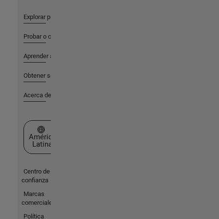
Explorar productos
Probar o comprar
Aprender a utilizar
Obtener soporte
Acerca de MathWorks
Seleccione un país/idioma
América
Latina
Centro de
confianza
Marcas
comerciales
Política