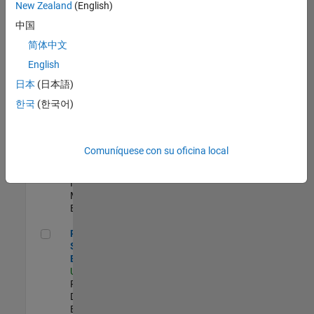
zona.
New Zealand
(English)
中国
Compiler Engineer LLVM
Compiler
简体中文
Engineer LLVM
English
US-MA-Natick
|
Product
日本
(日本語)
Development |
한국
(한국어)
Experimentado
Oil & Gas Industry Manager
Oil & Gas
Industry
Comuníquese con su oficina local
Manager
US-TX-Plano
|
Industry
Marketing |
Experimentado
Principal Security Engineer
Principal
Security
Engineer
US-MA-Natick
|
Product
Development |
Experimentado