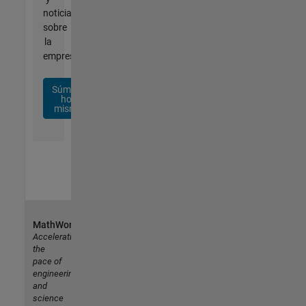
noticias
sobre
la
empresa.
Súmese
hoy
mismo
MathWorks
Accelerating
the
pace of
engineering
and
science