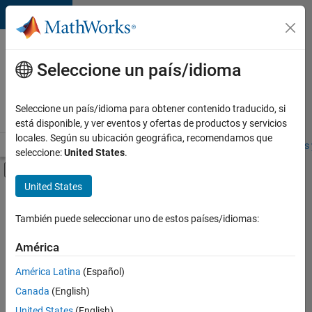
Saltar al contenido
Ofertas
de
Seleccione un país/idioma
empleo
en
Seleccione un país/idioma para obtener contenido traducido, si
MathWorks
está disponible, y ver eventos y ofertas de productos y servicios
locales. Según su ubicación geográfica, recomendamos que
Visión general
Búsqueda de empleo
Oficinas locales
Estudiantes 
seleccione:
United States
.
Mostrar/ocultar menú de navegación
Contenido principal
United States
FILTRADO POR
Business Applications and Tools
También puede seleccionar uno de estos países/idiomas:
+
2
Product Development
América
Industry Marketing
América Latina
(Español)
Canada
(English)
United States
(English)