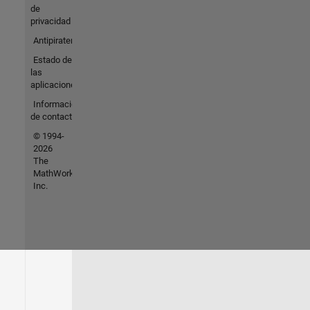
de
privacidad
Antipiratería
Estado de
las
aplicaciones
Información
de contacto
© 1994-
2026
The
MathWorks,
Inc.