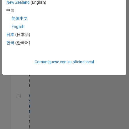
zona.
New Zealand
(English)
中国
Senior Program Manager
Senior
简体中文
Program
English
Manager
US-MA-Natick
|
日本
(日本語)
Program
한국
(한국어)
Management |
Experimentado
Data Architect
Data Architect
Comuníquese con su oficina local
US-MA-Natick
|
Business
Applications
and Tools |
Experimentado
Senior Software Program Manager
Senior
Software
Program
Manager
US-MA-Natick
|
Program
Management |