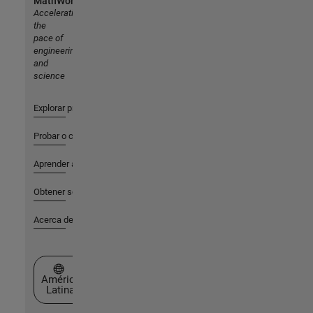
MathWorks
Accelerating
the
pace of
engineering
and
science
Explorar productos
Probar o comprar
Aprender a utilizar
Obtener soporte
Acerca de MathWorks
Seleccione un país/idioma
América
Latina