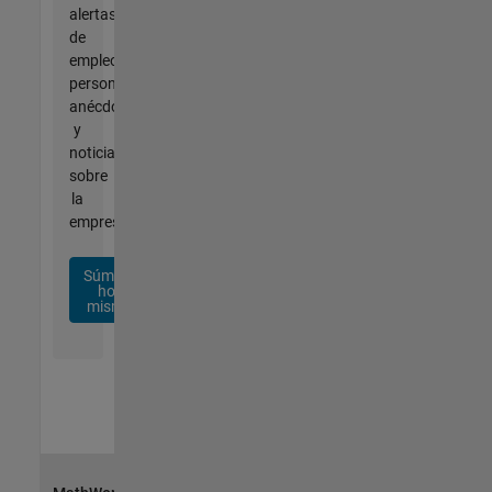
alertas
de
empleo
personalizadas,
anécdotas
y
noticias
sobre
la
empresa.
Súmese
hoy
mismo