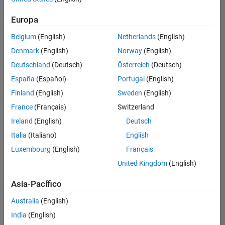
Ordenar por
Europa
Guardar
empleos
seleccionados
Belgium
(English)
Netherlands
(English)
Denmark
(English)
Norway
(English)
Deutschland
(Deutsch)
Österreich
(Deutsch)
No se
han
España
(Español)
Portugal
(English)
traducido
Finland
(English)
Sweden
(English)
todos
France
(Français)
Switzerland
los
empleos.
Ireland
(English)
Deutsch
Busque
Italia
(Italiano)
English
por
Luxembourg
(English)
Français
ubicación
para
United Kingdom
(English)
encontrar
todos
Asia-Pacífico
los
Australia
(English)
empleos
en su
India
(English)