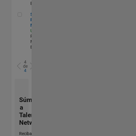
Experimentado
Senior Program Manager
Senior
Program
Manager
US-MA-Natick
|
Program
Management |
Experimentado
4
de
4
Súmese
a
Talent
Network
Reciba