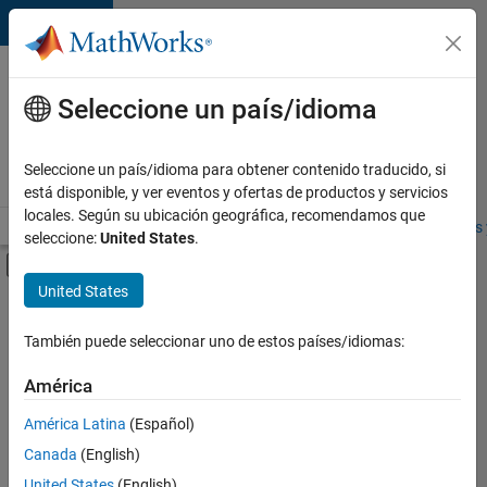
Saltar al contenido
Ofertas
de
Seleccione un país/idioma
empleo
en
Seleccione un país/idioma para obtener contenido traducido, si
MathWorks
está disponible, y ver eventos y ofertas de productos y servicios
locales. Según su ubicación geográfica, recomendamos que
Visión general
Búsqueda de empleo
Oficinas locales
Estudiantes 
seleccione:
United States
.
Mostrar/ocultar menú de navegación
Contenido principal
United States
FILTRADO POR
Business Applications and Tools
También puede seleccionar uno de estos países/idiomas:
+
3
Program Management
América
Release Engineering
América Latina
(Español)
Education Marketing
Canada
(English)
United States
(English)