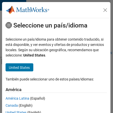
Saltar al contenido
Ofertas
de
Seleccione un país/idioma
empleo
en
Seleccione un país/idioma para obtener contenido traducido, si
MathWorks
está disponible, y ver eventos y ofertas de productos y servicios
locales. Según su ubicación geográfica, recomendamos que
Visión general
Búsqueda de empleo
Oficinas locales
Estudiantes 
seleccione:
United States
.
Mostrar/ocultar menú de navegación
Contenido principal
United States
FILTRADO POR
Infrastructure and Architecture
También puede seleccionar uno de estos países/idiomas:
+
4
Quality Engineering
América
User Experience
América Latina
(Español)
Education Marketing
Canada
(English)
Industry Marketing
United States
(English)