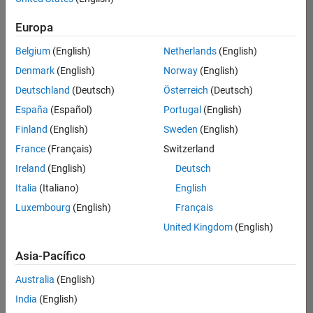
Ordenar por
Europa
Guardar
empleos
seleccionados
Belgium
(English)
Netherlands
(English)
Denmark
(English)
Norway
(English)
Deutschland
(Deutsch)
Österreich
(Deutsch)
No se
han
España
(Español)
Portugal
(English)
traducido
Finland
(English)
Sweden
(English)
todos
France
(Français)
Switzerland
los
empleos.
Ireland
(English)
Deutsch
Busque
Italia
(Italiano)
English
por
Luxembourg
(English)
Français
ubicación
para
United Kingdom
(English)
encontrar
todos
Asia-Pacífico
los
Australia
(English)
empleos
en su
India
(English)