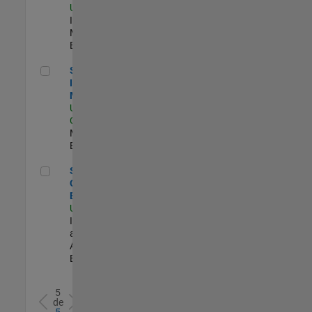
US-MA-Natick
|
Industry
Marketing |
Experimentado
Semiconductor Industry Manager
Semiconductor
Industry
Manager
US-CA-Santa
Clara
| Industry
Marketing |
Experimentado
Senior Observability Engineer
Senior
Observability
Engineer
US-MA-Natick
|
Infrastructure
and
Architecture |
Experimentado
5
de
5