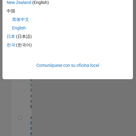
zona.
New Zealand
(English)
中国
Oil & Gas Industry Manager
Oil & Gas
简体中文
Industry
English
Manager
US-TX-Plano
|
日本
(日本語)
Industry
한국
(한국어)
Marketing |
Experimentado
Senior Security Infrastructure Engineer
Senior
Comuníquese con su oficina local
Security
Infrastructure
Engineer
US-MA-Natick
|
Infrastructure
and
Architecture |
Experimentado
Aerospace & Defense Industry Manager
Aerospace &
Defense
Industry
Manager