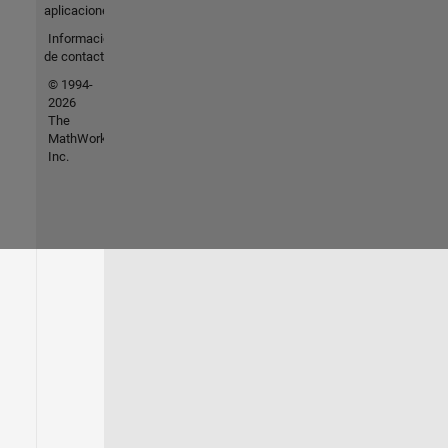
aplicaciones
Información
de contacto
© 1994-
2026
The
MathWorks,
Inc.