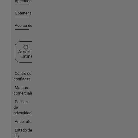
Aprender a utilizar
Obtener soporte
Acerca de MathWorks
Seleccione un país/idioma
América
Latina
Centro de
confianza
Marcas
comerciales
Política
de
privacidad
Antipiratería
Estado de
las