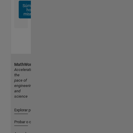
Súmese
hoy
mismo
MathWorks
Accelerating
the
pace of
engineering
and
science
Explorar productos
Probar o comprar