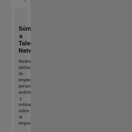
Súmese
a
Talent
Network
Reciba
alertas
de
empleo
personalizadas,
anécdotas
y
noticias
sobre
la
empresa.