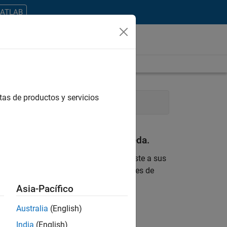
MATLAB
tas de productos y servicios
ing
Industry Marketing
an con sus criterios de búsqueda.
 encontrara ninguna vacante que se ajuste a sus
 actualizada sobre nuevas oportunidades de
Asia-Pacífico
ontrar todos los empleos en su zona.
Australia
(English)
India
(English)