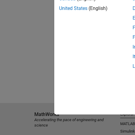
United States
(English)
F
F
I
I
MathWorks
Explorar
Accelerating the pace of engineering and
MATLAB
science
Simulink