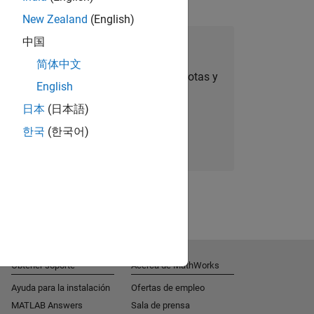
New Zealand
(English)
中国
úmese a Talent Network
简体中文
ertas de empleo personalizadas, anécdotas y
English
noticias sobre la empresa.
日本
(日本語)
한국
(한국어)
Súmese hoy mismo
Obtener soporte
Acerca de MathWorks
Ayuda para la instalación
Ofertas de empleo
MATLAB Answers
Sala de prensa