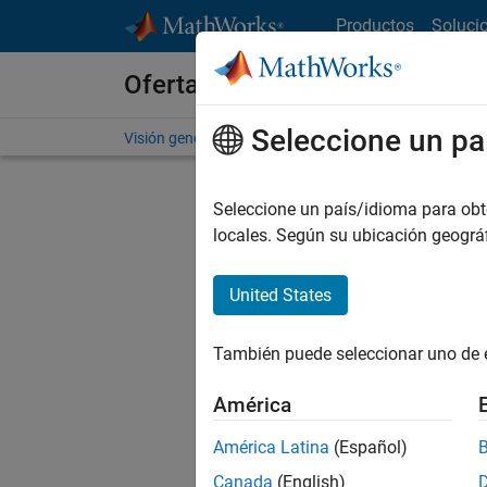
Saltar al contenido
Productos
Soluci
Ofertas de empleo en MathWo
Seleccione un pa
Visión general
Búsqueda de empleo
Oficinas local
Seleccione un país/idioma para obten
locales. Según su ubicación geogr
United States
Actualm
Pruebe a
También puede seleccionar uno de 
cualific
empleo.
América
No se ha
América Latina
(Español)
Canada
(English)