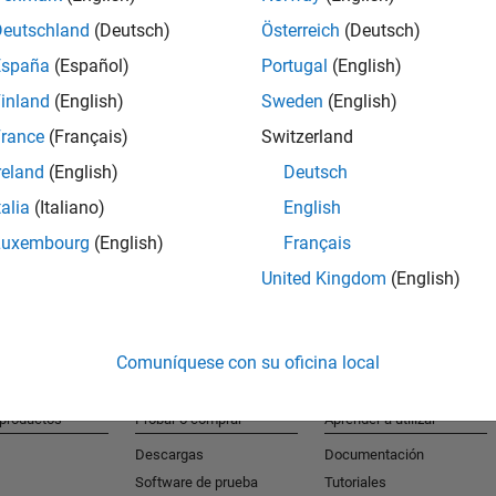
Deutschland
(Deutsch)
Österreich
(Deutsch)
España
(Español)
Portugal
(English)
S
inland
(English)
Sweden
(English)
Reciba al
rance
(Français)
Switzerland
reland
(English)
Deutsch
talia
(Italiano)
English
Luxembourg
(English)
Français
United Kingdom
(English)
Comuníquese con su oficina local
 productos
Probar o comprar
Aprender a utilizar
Descargas
Documentación
Software de prueba
Tutoriales