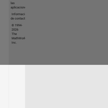
las
aplicaciones
Información
de contacto
© 1994-
2026
The
MathWorks,
Inc.