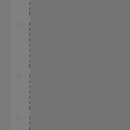
Applications
and Services |
Experimentado
Principal Cloud Software Engineer
Principal
Cloud
Software
Engineer
US-MA-Natick
|
Web
Applications
and Services |
Experimentado
Senior Applied AI Engineer
Senior Applied
AI Engineer
US-MA-Natick
|
Web
Applications
and Services |
Experimentado
Senior Software Program Manager
Senior
Software
Program