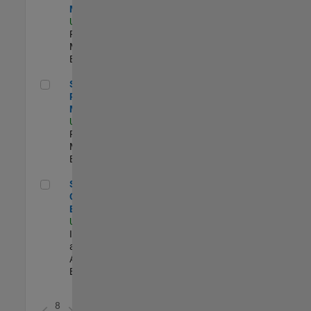
Manager
US-MA-Natick
|
Program
Management |
Experimentado
Senior Program Manager
Senior
Program
Manager
US-MA-Natick
|
Program
Management |
Experimentado
Senior Observability Engineer
Senior
Observability
Engineer
US-MA-Natick
|
Infrastructure
and
Architecture |
Experimentado
8