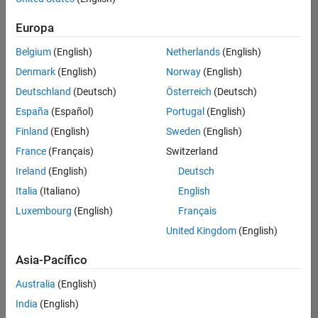
Ordenar por
Europa
Guardar
empleos
seleccionados
Belgium
(English)
Netherlands
(English)
Denmark
(English)
Norway
(English)
Deutschland
(Deutsch)
Österreich
(Deutsch)
No se
han
España
(Español)
Portugal
(English)
traducido
Finland
(English)
Sweden
(English)
todos
France
(Français)
Switzerland
los
empleos.
Ireland
(English)
Deutsch
Busque
Italia
(Italiano)
English
por
Luxembourg
(English)
Français
ubicación
para
United Kingdom
(English)
encontrar
todos
Asia-Pacífico
los
Australia
(English)
empleos
en su
India
(English)