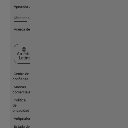
Aprender a utilizar
Obtener soporte
Acerca de MathWorks
Seleccione un país/idioma
América
Latina
Centro de
confianza
Marcas
comerciales
Política
de
privacidad
Antipiratería
Estado de