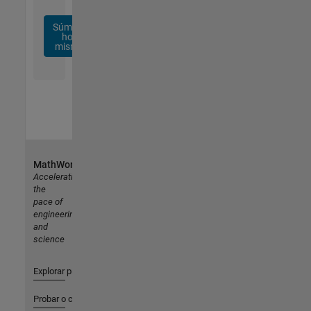
Súmese
hoy
mismo
MathWorks
Accelerating
the
pace of
engineering
and
science
Explorar productos
Probar o comprar