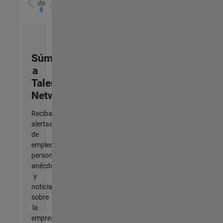
de
8
Súmese
a
Talent
Network
Reciba
alertas
de
empleo
personalizadas,
anécdotas
y
noticias
sobre
la
empresa.