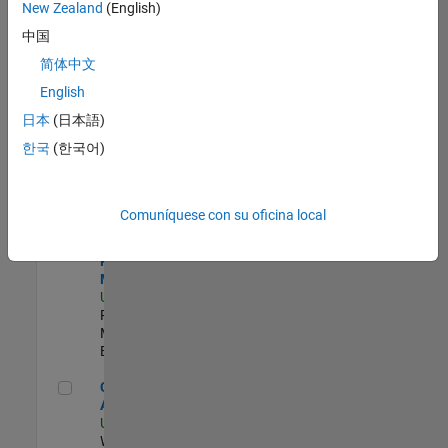
zona.
New Zealand
(English)
中国
Senior Security Infrastructure Engineer
Senior
简体中文
Security
English
Infrastructure
Engineer
日本
(日本語)
US-MA-Natick
|
한국
(한국어)
Infrastructure
and
Architecture |
Experimentado
Comuníquese con su oficina local
Senior Program Manager
Senior
Program
Manager
US-MA-Natick
|
Program
Management |
Experimentado
Cloud Solution Architect
Cloud Solution
Architect
US-MA-Natick
|
Web