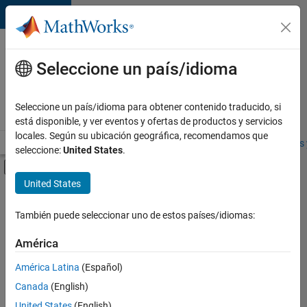
Saltar al contenido
Ofertas
de
Seleccione un país/idioma
empleo
en
Seleccione un país/idioma para obtener contenido traducido, si
MathWorks
está disponible, y ver eventos y ofertas de productos y servicios
locales. Según su ubicación geográfica, recomendamos que
Visión general
Búsqueda de empleo
Oficinas locales
Estudiantes 
seleccione:
United States
.
Mostrar/ocultar menú de navegación
Contenido principal
United States
FILTRADO POR
Infrastructure and Architecture
También puede seleccionar uno de estos países/idiomas:
+
3
Program Management
América
Web Applications and Services
América Latina
(Español)
Education Marketing
Canada
(English)
United States
(English)