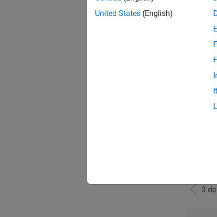
United States
(English)
Clou
F
F
I
Pri
I
Seni
3 d