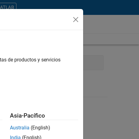
MATLAB
tas de productos y servicios
ces
Education Marketing
Asia-Pacífico
Australia
(English)
ontrar todos los empleos en su zona.
India
(English)