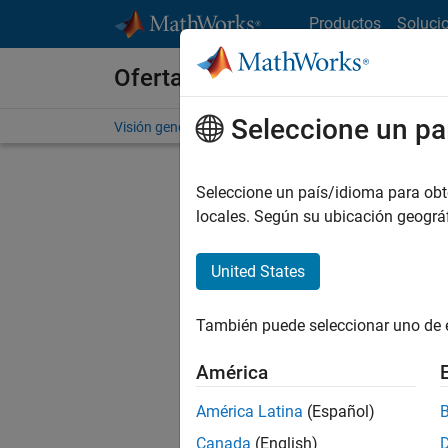
Saltar al contenido
Productos
Soluci
Ofertas de empleo en MathWo
Seleccione un pa
Visión general
Búsqueda de empleo
Oficinas local
Seleccione un país/idioma para obten
locales. Según su ubicación geogr
United States
Ordena
También puede seleccionar uno de 
Gu
América
América Latina
(Español)
No se ha
Canada
(English)