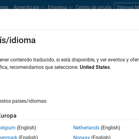
ones
Aprendizaje
Empresa
Centro de ayuda
Obtenga 
rks
ís/idioma
es
Estudiantes y nuevas carreras
Recursos
Cuenta de empleo
er contenido traducido, si está disponible, y ver eventos y ofer
FILTRADO POR
Release Engineering
Web Applications and Servi
áfica, recomendamos que seleccione:
United States
.
r por
estos países/idiomas:
ardar empleos
seleccionados
Europa
Belgium
(English)
Netherlands
(English)
n traducido todos los empleos. Busque por ubicación para enc
Denmark
(English)
Norway
(English)