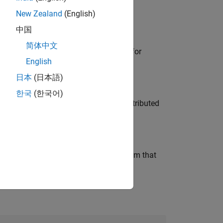
New Zealand
(English)
中国
简体中文
he primary technical point of contact for
English
日本
(日本語)
한국
(한국어)
ership across system architecture, distributed
 AI team building the agentic AI platform that