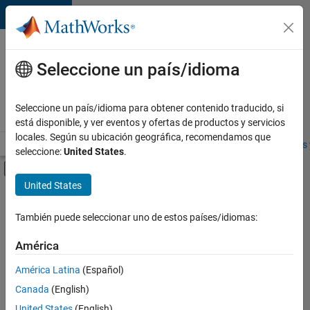
Saltar al contenido
Ofertas
de
Seleccione un país/idioma
empleo
en
Seleccione un país/idioma para obtener contenido traducido, si
MathWorks
está disponible, y ver eventos y ofertas de productos y servicios
locales. Según su ubicación geográfica, recomendamos que
Visión general
Búsqueda de empleo
Oficinas locales
Estudiantes 
seleccione:
United States
.
Mostrar/ocultar menú de navegación
Contenido principal
United States
FILTRADO POR
Advanced Support
También puede seleccionar uno de estos países/idiomas:
+
1
Information Technology
América
América Latina
(Español)
Canada
(English)
United States
(English)