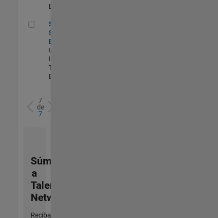
Experimentado
Senior Sailpoint IAM Engineer
Senior
Sailpoint IAM
Engineer
US-MA-Natick
|
Information
Technology |
Experimentado
7
de
7
Súmese
a
Talent
Network
Reciba