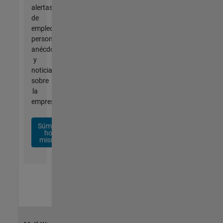
alertas
de
empleo
personalizadas,
anécdotas
y
noticias
sobre
la
empresa.
Súmese
hoy
mismo