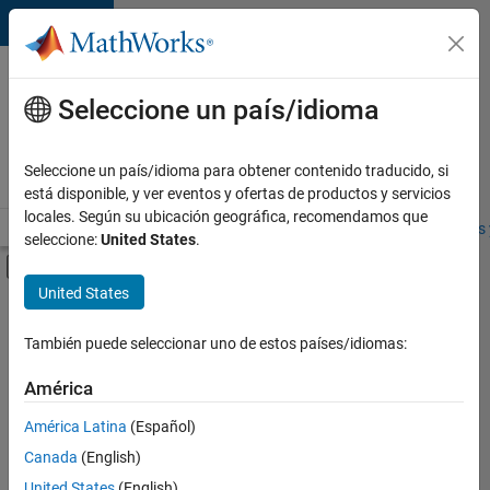
Saltar al contenido
Ofertas
de
Seleccione un país/idioma
empleo
en
Seleccione un país/idioma para obtener contenido traducido, si
MathWorks
está disponible, y ver eventos y ofertas de productos y servicios
locales. Según su ubicación geográfica, recomendamos que
Visión general
Búsqueda de empleo
Oficinas locales
Estudiantes 
seleccione:
United States
.
Mostrar/ocultar menú de navegación
Contenido principal
United States
FILTRADO POR
Prácticas laborales
También puede seleccionar uno de estos países/idiomas:
+
6
Advanced Support
América
Infrastructure and Architecture
América Latina
(Español)
Release Engineering
Canada
(English)
User Experience
Actualmente
United States
(English)
no