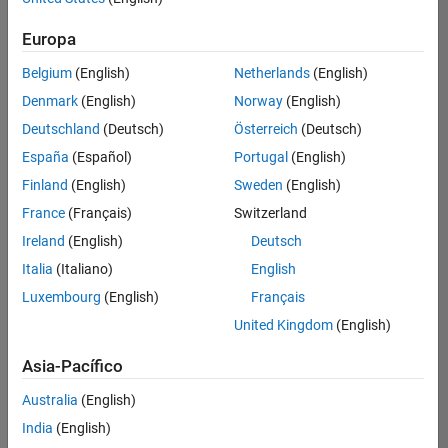
Technical Sales Engineering
hay
Education Marketing
puestos
Europa
disponibles
Belgium
(English)
Netherlands
(English)
que
se
Denmark
(English)
Norway
(English)
correspondan
Deutschland
(Deutsch)
Österreich
(Deutsch)
con
sus
España
(Español)
Portugal
(English)
criterios
Finland
(English)
Sweden
(English)
de
búsqueda.
France
(Français)
Switzerland
Pruebe
Ireland
(English)
Deutsch
a
Italia
(Italiano)
English
ampliar
Luxembourg
(English)
Français
su
búsqueda
United Kingdom
(English)
o a
ver
Asia-Pacífico
todos
los
Australia
(English)
empleos
.
Si aun
India
(English)