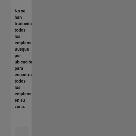
No se
han
traducido
todos
los
empleos.
Busque
por
ubicación
para
encontrar
todos
los
empleos
en su
zona.