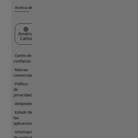
Acerca de MathWorks
Seleccione un país/idioma
América
Latina
Centro de
confianza
Marcas
comerciales
Política
de
privacidad
Antipiratería
Estado de
las
aplicaciones
Información
de contacto