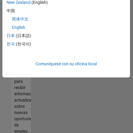
así no
New Zealand
(English)
encontrara
中国
ninguna
vacante
简体中文
que se
English
ajuste
日本
(日本語)
a sus
cualificaciones,
한국
(한국어)
únase
a
nuestra
Comuníquese con su oficina local
Red de
talento
para
recibir
información
actualizada
sobre
nuevas
oportunidades
de
empleo.