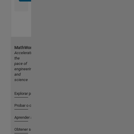
MathWorks
Accelerating
the
pace of
engineering
and
science
Explorar productos
Probar o comprar
Aprender a utilizar
Obtener soporte