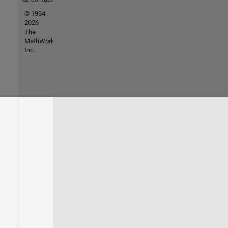
© 1994-
2026
The
MathWorks,
Inc.