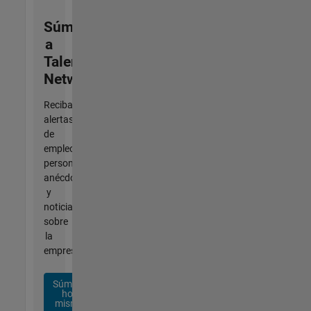
Súmese
a
Talent
Network
Reciba
alertas
de
empleo
personalizadas,
anécdotas
y
noticias
sobre
la
empresa.
Súmese
hoy
mismo