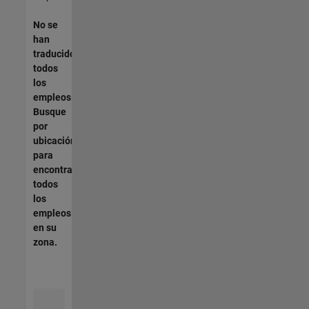
No se
han
traducido
todos
los
empleos.
Busque
por
ubicación
para
encontrar
todos
los
empleos
en su
zona.