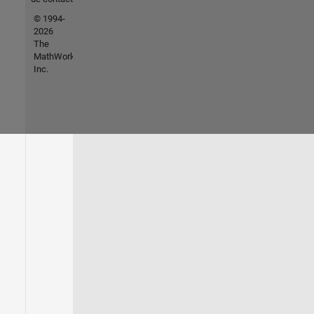
© 1994-
2026
The
MathWorks,
Inc.