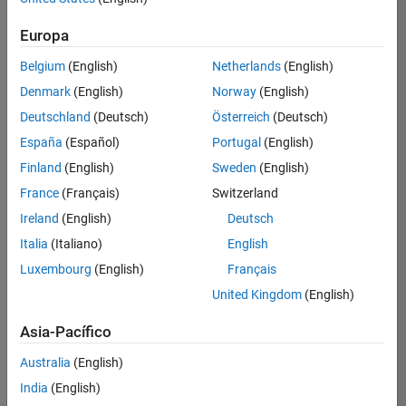
hay
puestos
Europa
disponibles
Belgium
(English)
Netherlands
(English)
que
se
Denmark
(English)
Norway
(English)
correspondan
Deutschland
(Deutsch)
Österreich
(Deutsch)
con
sus
España
(Español)
Portugal
(English)
criterios
Finland
(English)
Sweden
(English)
de
búsqueda.
France
(Français)
Switzerland
Pruebe
Ireland
(English)
Deutsch
a
Italia
(Italiano)
English
ampliar
Luxembourg
(English)
Français
su
búsqueda
United Kingdom
(English)
o a
ver
Asia-Pacífico
todos
los
Australia
(English)
empleos
.
Si aun
India
(English)