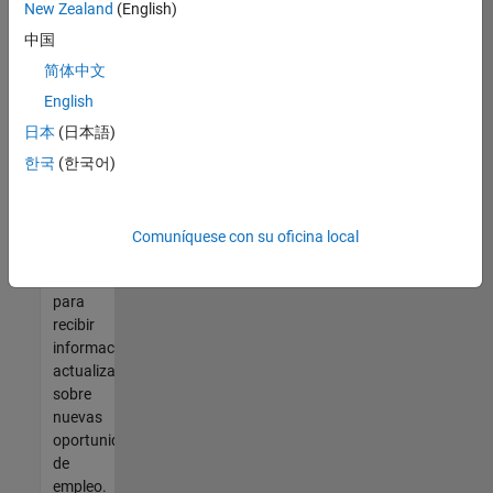
así no
New Zealand
(English)
encontrara
中国
ninguna
vacante
简体中文
que se
English
ajuste
日本
(日本語)
a sus
cualificaciones,
한국
(한국어)
únase
a
nuestra
Comuníquese con su oficina local
Red de
talento
para
recibir
información
actualizada
sobre
nuevas
oportunidades
de
empleo.