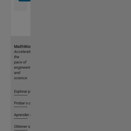
MathWorks
Accelerating
the
pace of
engineering
and
science
Explorar productos
Probar o comprar
Aprender a utilizar
Obtener soporte