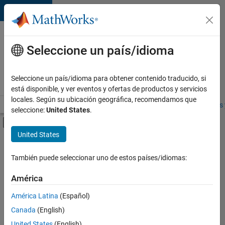
Saltar al contenido
Ofertas
de
Seleccione un país/idioma
empleo
en
Seleccione un país/idioma para obtener contenido traducido, si
MathWorks
está disponible, y ver eventos y ofertas de productos y servicios
locales. Según su ubicación geográfica, recomendamos que
Visión general
Búsqueda de empleo
Oficinas locales
Estudiantes 
seleccione:
United States
.
Mostrar/ocultar menú de navegación
Contenido principal
United States
FILTRADO POR
Advanced Support
También puede seleccionar uno de estos países/idiomas:
+
3
Program Management
América
Software Process Engineering
América Latina
(Español)
Web Applications and Services
Canada
(English)
Actualmente
United States
(English)
no