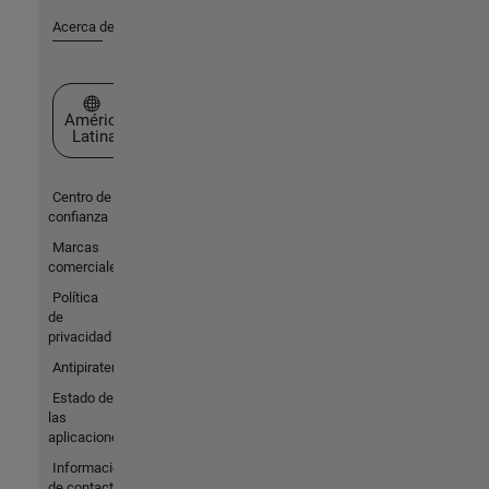
Acerca de MathWorks
Seleccione un país/idioma
América
Latina
Centro de
confianza
Marcas
comerciales
Política
de
privacidad
Antipiratería
Estado de
las
aplicaciones
Información
de contacto