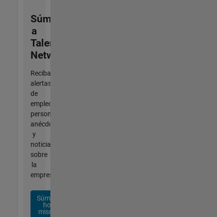
Súmese
a
Talent
Network
Reciba
alertas
de
empleo
personalizadas,
anécdotas
y
noticias
sobre
la
empresa.
Súmese
hoy
mismo