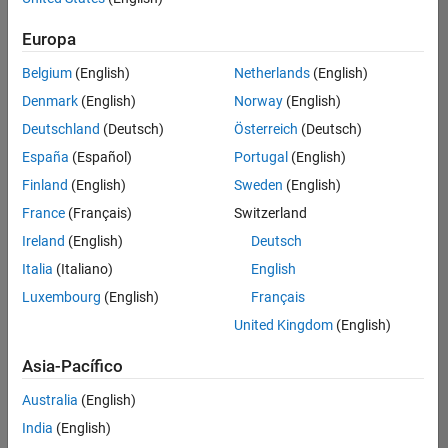
Ordenar por
Europa
Guardar
empleos
seleccionados
Belgium
(English)
Netherlands
(English)
Denmark
(English)
Norway
(English)
Deutschland
(Deutsch)
Österreich
(Deutsch)
No se
han
España
(Español)
Portugal
(English)
traducido
Finland
(English)
Sweden
(English)
todos
France
(Français)
Switzerland
los
empleos.
Ireland
(English)
Deutsch
Busque
Italia
(Italiano)
English
por
Luxembourg
(English)
Français
ubicación
para
United Kingdom
(English)
encontrar
todos
Asia-Pacífico
los
Australia
(English)
empleos
en su
India
(English)