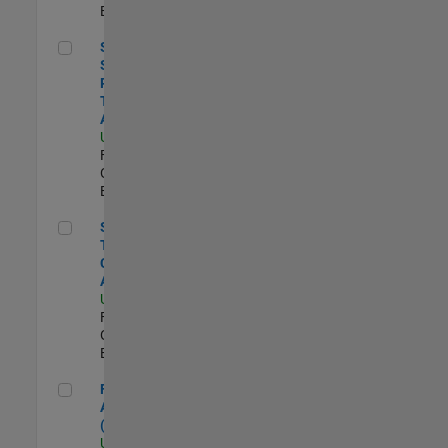
Experimentado
Senior Sourcing & Procurement Technology Analyst
Senior
Sourcing &
Procurement
Technology
Analyst
US-MA-Natick
|
Finance and
Operations |
Experimentado
Senior Global Trade Compliance Analyst
Senior Global
Trade
Compliance
Analyst
US-MA-Natick
|
Finance and
Operations |
Experimentado
Financial Analyst (FP&A)
Financial
Analyst
(FP&A)
US-MA-Natick
|