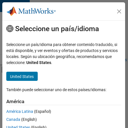
Saltar al contenido
Ofertas
de
Seleccione un país/idioma
empleo
en
Seleccione un país/idioma para obtener contenido traducido, si
MathWorks
está disponible, y ver eventos y ofertas de productos y servicios
locales. Según su ubicación geográfica, recomendamos que
Visión general
Búsqueda de empleo
Oficinas locales
Estudiantes 
seleccione:
United States
.
Mostrar/ocultar menú de navegación
Contenido principal
United States
FILTRADO POR
Information Technology
También puede seleccionar uno de estos países/idiomas:
+
2
Finance and Operations
América
Office and Administrative Services
América Latina
(Español)
Canada
(English)
United States
(English)