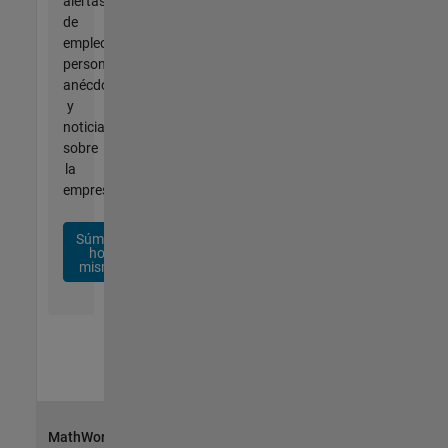
alertas
de
empleo
personalizadas,
anécdotas
y
noticias
sobre
la
empresa.
Súmese
hoy
mismo
MathWorks