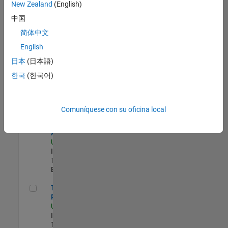
zona.
New Zealand
(English)
中国
Principal Identity Security Engineer - AD & MS Entra ID
Principal
简体中文
Identity
English
Security
Engineer - AD
日本
(日本語)
& MS Entra ID
한국
(한국어)
US-MA-Natick
|
Information
Technology |
Experimentado
Comuníquese con su oficina local
Senior CRM Analyst
Senior CRM
Analyst
US-MA-Natick
|
Information
Technology |
Experimentado
Technical Product Owner
Technical
Product Owner
US-MA-Natick
|
Information
Technology |