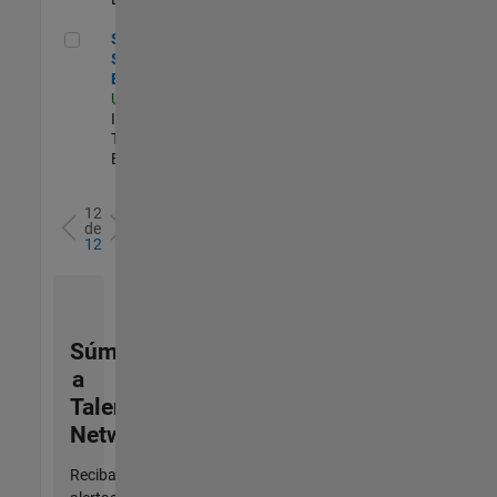
Senior Sailpoint IAM Engineer
Senior
Sailpoint IAM
Engineer
US-MA-Natick
|
Information
Technology |
Experimentado
12
de
12
Súmese
a
Talent
Network
Reciba