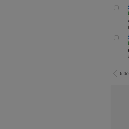
Seni
Seni
6 d