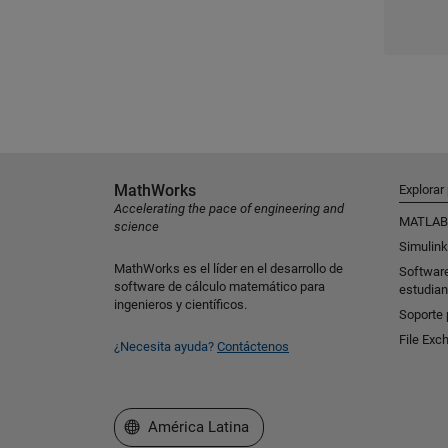
MathWorks
Explorar
Accelerating the pace of engineering and
MATLAB
science
Simulink
MathWorks es el líder en el desarrollo de
Softwar
software de cálculo matemático para
estudian
ingenieros y científicos.
Soporte 
File Exc
¿Necesita ayuda?
Contáctenos
Seleccione un país/idioma
América Latina