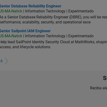
or Database Reliability Engineer
Senior Database Reliability Engineer
US-MA-Natick
| Information Technology | Experimentado
As a Senior Database Reliability Engineer (DBRE), you will be resp
performance, scalability, security, and operational exce
or Sailpoint IAM Engineer
Senior Sailpoint IAM Engineer
US-MA-Natick
| Information Technology | Experimentado
Help lead SailPoint Identity Security Cloud at MathWorks, shap
access, and lifecycle solutions.
e
6
S
Reciba al