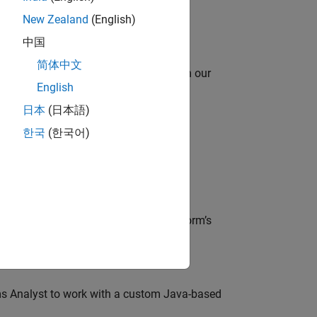
New Zealand
(English)
中国
简体中文
oy automating identity operations? Join our
English
日本
(日本語)
한국
(한국어)
lve MathWorks’ Salesforce‑based CRM
der, responsible for driving the platform’s
ms Analyst to work with a custom Java-based