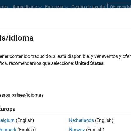
ones
Aprendizaje
Empresa
Centro de ayuda
Obtenga 
rks
ís/idioma
es
Estudiantes y nuevas carreras
Recursos
Cuenta de empleo
er contenido traducido, si está disponible, y ver eventos y ofer
FILTRADO POR
Information Technol
áfica, recomendamos que seleccione:
United States
.
r por
estos países/idiomas:
ardar empleos
seleccionados
Europa
Belgium
(English)
Netherlands
(English)
n traducido todos los empleos. Busque por ubicación para enc
Denmark
(English)
Norway
(English)