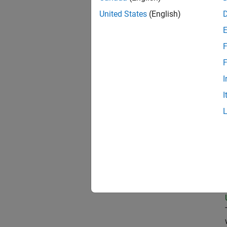
United States
(English)
Pri
F
F
I
Sen
I
Tec
Sen