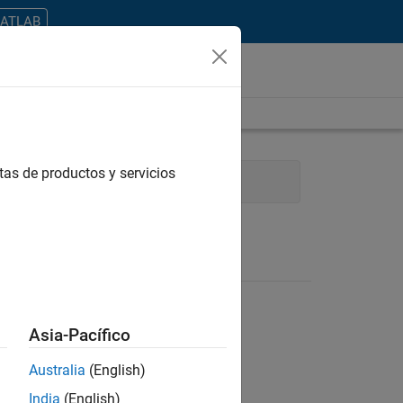
MATLAB
tas de productos y servicios
ogy
Asia-Pacífico
Australia
(English)
ontrar todos los empleos en su zona.
India
(English)