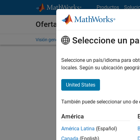
Saltar al contenido
Productos
Soluci
Ofertas de empleo en MathWo
Seleccione un pa
Visión general
Búsqueda de empleo
Oficinas local
Seleccione un país/idioma para obten
locales. Según su ubicación geogr
United States
Ordena
También puede seleccionar uno de 
Gu
América
América Latina
(Español)
No se ha
Canada
(English)