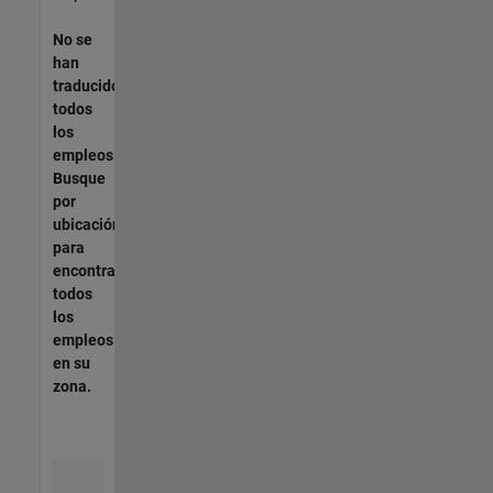
No se
han
traducido
todos
los
empleos.
Busque
por
ubicación
para
encontrar
todos
los
empleos
en su
zona.