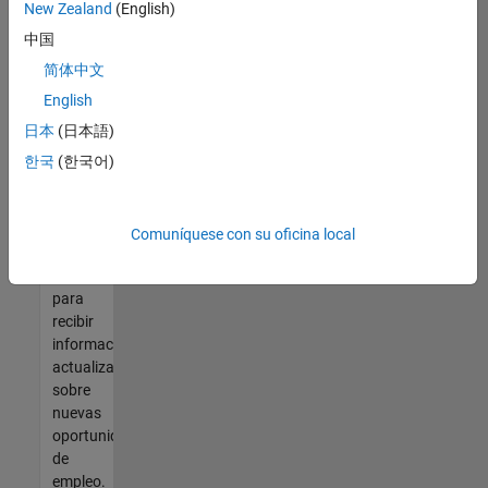
así no
New Zealand
(English)
encontrara
中国
ninguna
vacante
简体中文
que se
English
ajuste
日本
(日本語)
a sus
cualificaciones,
한국
(한국어)
únase
a
nuestra
Comuníquese con su oficina local
Red de
talento
para
recibir
información
actualizada
sobre
nuevas
oportunidades
de
empleo.