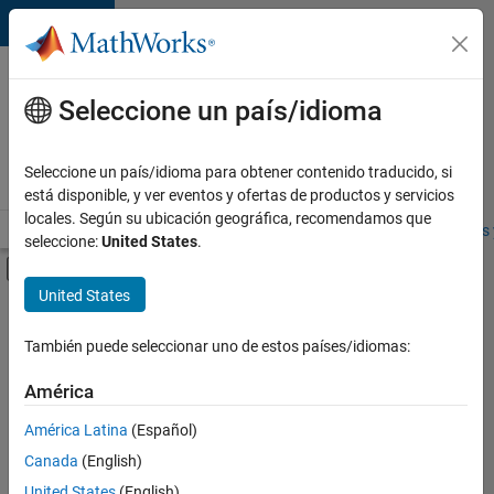
Saltar al contenido
Ofertas
de
Seleccione un país/idioma
empleo
en
Seleccione un país/idioma para obtener contenido traducido, si
MathWorks
está disponible, y ver eventos y ofertas de productos y servicios
locales. Según su ubicación geográfica, recomendamos que
Visión general
Búsqueda de empleo
Oficinas locales
Estudiantes 
seleccione:
United States
.
Mostrar/ocultar menú de navegación
Contenido principal
United States
FILTRADO POR
Information Technology
También puede seleccionar uno de estos países/idiomas:
+
3
Program Management
América
Software Process Engineering
América Latina
(Español)
Technical Writing
Canada
(English)
Actualmente
United States
(English)
no