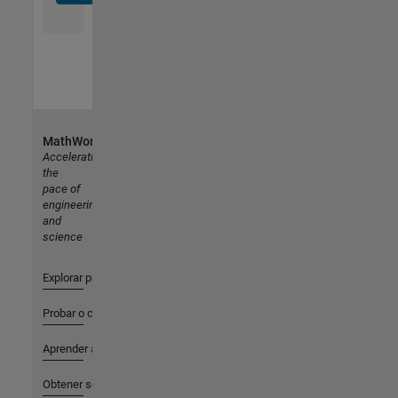
MathWorks
Accelerating
the
pace of
engineering
and
science
Explorar productos
Probar o comprar
Aprender a utilizar
Obtener soporte