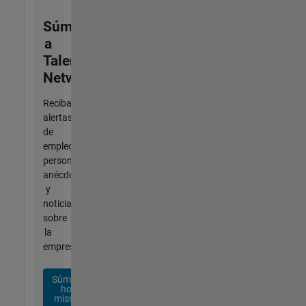
Súmese
a
Talent
Network
Reciba
alertas
de
empleo
personalizadas,
anécdotas
y
noticias
sobre
la
empresa.
Súmese
hoy
mismo