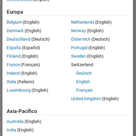
hay
puestos
Europa
disponibles
Belgium
(English)
Netherlands
(English)
que
se
Denmark
(English)
Norway
(English)
correspondan
Deutschland
(Deutsch)
Österreich
(Deutsch)
con
sus
España
(Español)
Portugal
(English)
criterios
Finland
(English)
Sweden
(English)
de
búsqueda.
France
(Français)
Switzerland
Pruebe
Ireland
(English)
Deutsch
a
Italia
(Italiano)
English
ampliar
Luxembourg
(English)
Français
su
búsqueda
United Kingdom
(English)
o a
ver
Asia-Pacífico
todos
los
Australia
(English)
empleos
.
Si aun
India
(English)