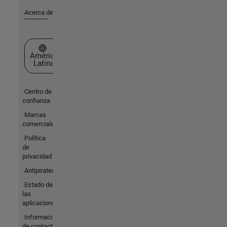
Acerca de MathWorks
Seleccione un país/idioma
América
Latina
Centro de
confianza
Marcas
comerciales
Política
de
privacidad
Antipiratería
Estado de
las
aplicaciones
Información
de contacto