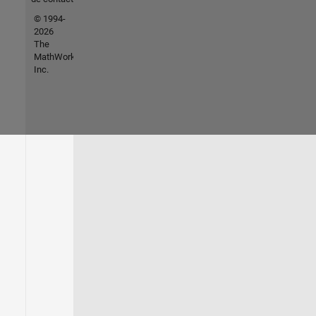
© 1994-
2026
The
MathWorks,
Inc.