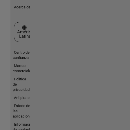
Acerca de MathWorks
Seleccione un país/idioma
América
Latina
Centro de
confianza
Marcas
comerciales
Política
de
privacidad
Antipiratería
Estado de
las
aplicaciones
Información
de contacto