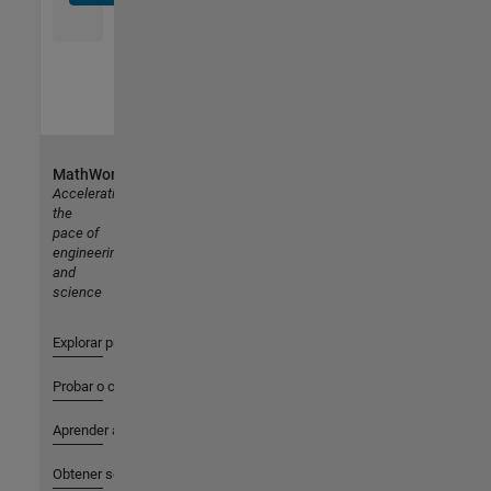
MathWorks
Accelerating
the
pace of
engineering
and
science
Explorar productos
Probar o comprar
Aprender a utilizar
Obtener soporte