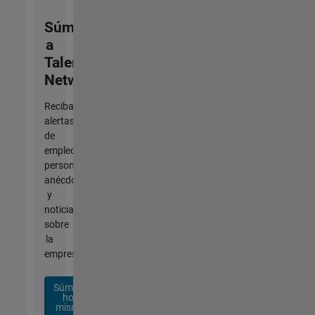
Súmese
a
Talent
Network
Reciba
alertas
de
empleo
personalizadas,
anécdotas
y
noticias
sobre
la
empresa.
Súmese
hoy
mismo