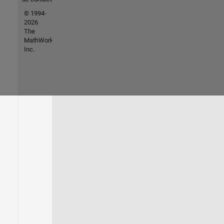
© 1994-
2026
The
MathWorks,
Inc.