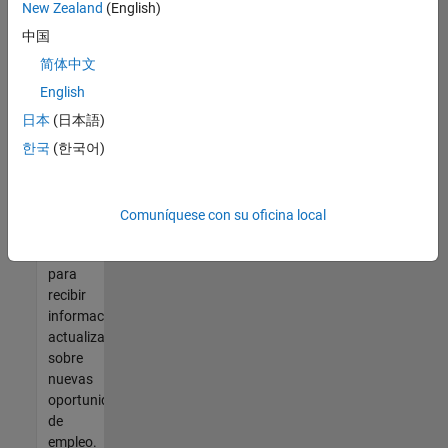
así no
New Zealand
(English)
encontrara
中国
ninguna
vacante
简体中文
que se
English
ajuste
日本
(日本語)
a sus
cualificaciones,
한국
(한국어)
únase
a
nuestra
Comuníquese con su oficina local
Red de
talento
para
recibir
información
actualizada
sobre
nuevas
oportunidades
de
empleo.