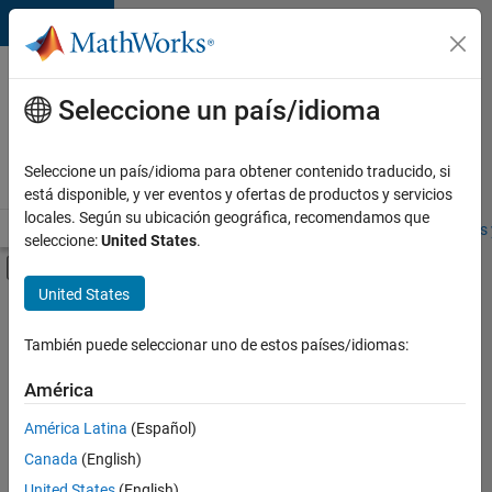
Saltar al contenido
Ofertas
de
Seleccione un país/idioma
empleo
en
Seleccione un país/idioma para obtener contenido traducido, si
MathWorks
está disponible, y ver eventos y ofertas de productos y servicios
locales. Según su ubicación geográfica, recomendamos que
Visión general
Búsqueda de empleo
Oficinas locales
Estudiantes 
seleccione:
United States
.
Mostrar/ocultar menú de navegación
Contenido principal
United States
FILTRADO POR
Product Development
También puede seleccionar uno de estos países/idiomas:
+
5
Program Management
América
Quality Engineering
América Latina
(Español)
User Experience
Canada
(English)
Technical Sales Engineering
Actualmente
United States
(English)
no