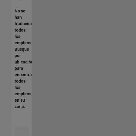
No se
han
traducido
todos
los
empleos.
Busque
por
ubicación
para
encontrar
todos
los
empleos
en su
zona.