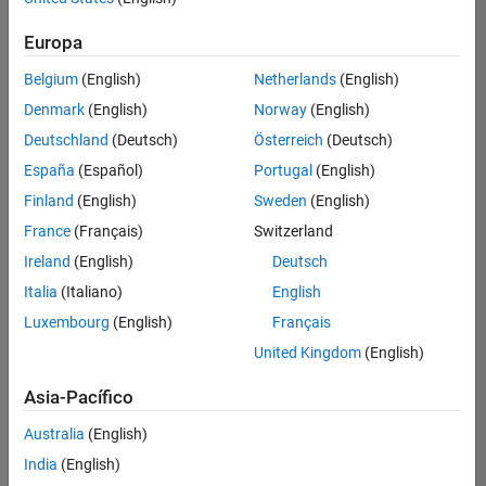
Education Marketing
hay
puestos
Europa
disponibles
Belgium
(English)
Netherlands
(English)
que
se
Denmark
(English)
Norway
(English)
correspondan
Deutschland
(Deutsch)
Österreich
(Deutsch)
con
sus
España
(Español)
Portugal
(English)
criterios
Finland
(English)
Sweden
(English)
de
búsqueda.
France
(Français)
Switzerland
Pruebe
Ireland
(English)
Deutsch
a
Italia
(Italiano)
English
ampliar
Luxembourg
(English)
Français
su
búsqueda
United Kingdom
(English)
o a
ver
Asia-Pacífico
todos
los
Australia
(English)
empleos
.
Si aun
India
(English)