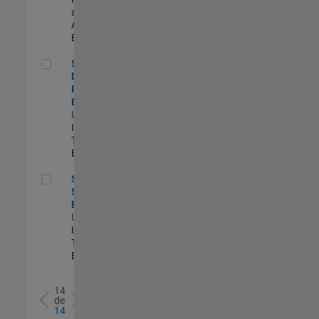
and
Architecture |
Experimentado
Senior Database Reliability Engineer
Senior
Database
Reliability
Engineer
US-MA-Natick
|
Information
Technology |
Experimentado
Senior Sailpoint IAM Engineer
Senior
Sailpoint IAM
Engineer
US-MA-Natick
|
Information
Technology |
Experimentado
14
de
14