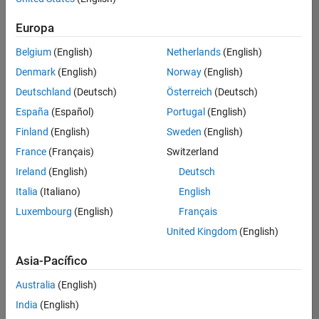
Ordenar por
Europa
Guardar
empleos
seleccionados
Belgium
(English)
Netherlands
(English)
Denmark
(English)
Norway
(English)
Deutschland
(Deutsch)
Österreich
(Deutsch)
No se
han
España
(Español)
Portugal
(English)
traducido
Finland
(English)
Sweden
(English)
todos
France
(Français)
Switzerland
los
empleos.
Ireland
(English)
Deutsch
Busque
Italia
(Italiano)
English
por
Luxembourg
(English)
Français
ubicación
para
United Kingdom
(English)
encontrar
todos
Asia-Pacífico
los
Australia
(English)
empleos
en su
India
(English)