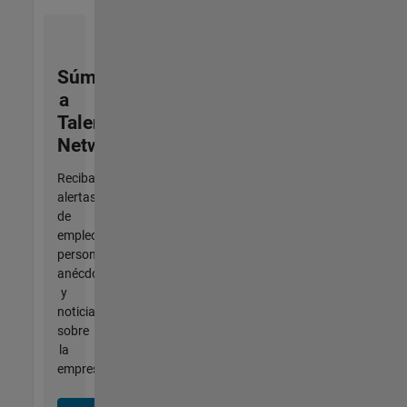
Súmese
a
Talent
Network
Reciba
alertas
de
empleo
personalizadas,
anécdotas
y
noticias
sobre
la
empresa.