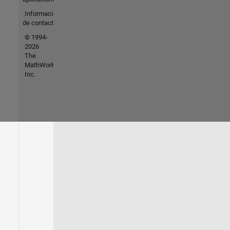
Información
de contacto
© 1994-
2026
The
MathWorks,
Inc.