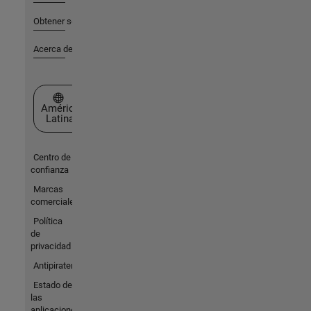
Obtener soporte
Acerca de MathWorks
Seleccione un país/idioma
América
Latina
Centro de
confianza
Marcas
comerciales
Política
de
privacidad
Antipiratería
Estado de
las
aplicaciones