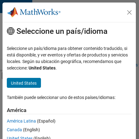
Saltar al contenido
Ofertas
de
Seleccione un país/idioma
empleo
en
Seleccione un país/idioma para obtener contenido traducido, si
MathWorks
está disponible, y ver eventos y ofertas de productos y servicios
locales. Según su ubicación geográfica, recomendamos que
Visión general
Búsqueda de empleo
Oficinas locales
Estudiantes 
seleccione:
United States
.
Mostrar/ocultar menú de navegación
Contenido principal
United States
FILTRADO POR
Information Technology
También puede seleccionar uno de estos países/idiomas:
+
3
Infrastructure and Architecture
América
Program Management
América Latina
(Español)
Industry Marketing
Canada
(English)
United States
(English)