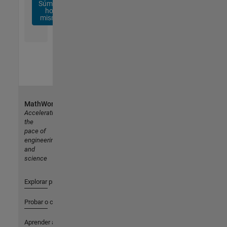
Súmese
hoy
mismo
MathWorks
Accelerating
the
pace of
engineering
and
science
Explorar productos
Probar o comprar
Aprender a utilizar