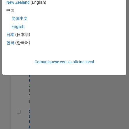
zona.
New Zealand
(English)
中国
Oil & Gas Industry Manager
Oil & Gas
简体中文
Industry
English
Manager
US-TX-Plano
|
日本
(日本語)
Industry
한국
(한국어)
Marketing |
Experimentado
Principal Identity Security Engineer - AD & MS Entra ID
Principal
Comuníquese con su oficina local
Identity
Security
Engineer - AD
& MS Entra ID
US-MA-Natick
|
Information
Technology |
Experimentado
Senior Security Infrastructure Engineer
Senior
Security
Infrastructure
Engineer