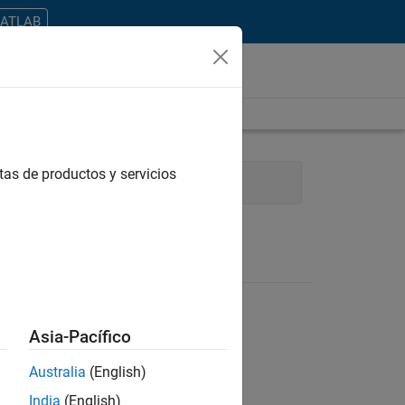
MATLAB
tas de productos y servicios
 Experience
Industry Marketing
Asia-Pacífico
Australia
(English)
ontrar todos los empleos en su zona.
India
(English)