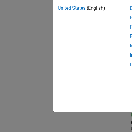
United States
(English)
Oil
F
F
I
Sen
I
Aer
Sem