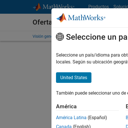
Saltar al contenido
Productos
Soluci
Ofertas de empleo en MathWo
Seleccione un pa
Visión general
Búsqueda de empleo
Oficinas local
Seleccione un país/idioma para obten
locales. Según su ubicación geogr
United States
Ordena
También puede seleccionar uno de 
Gu
América
América Latina
(Español)
No se ha
Canada
(English)