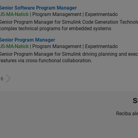
ior Software Program Manager
Senior Software Program Manager
US-MA-Natick
| Program Management | Experimentado
Senior Program Manager for Simulink Code Generation Technologi
complex technical programs for embedded systems
ior Program Manager
Senior Program Manager
US-MA-Natick
| Program Management | Experimentado
Senior Program Manager for Simulink driving planning and execu
features via cross‑functional collaboration.
e
6
S
Reciba al