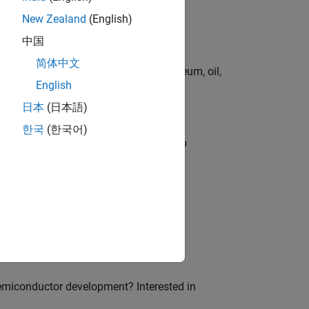
New Zealand
(English)
中国
简体中文
rgy technologies in chemical, petroleum, oil,
English
日本
(日本語)
한국
(한국어)
ross-functional teams and programs to
ion of MATLAB and Simulink in digital
emiconductor development? Interested in