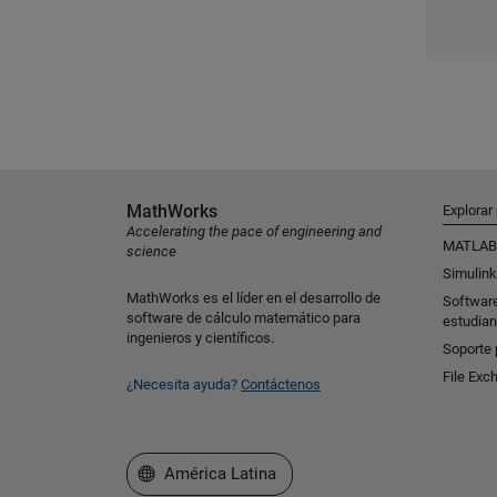
MathWorks
Explorar
Accelerating the pace of engineering and
MATLAB
science
Simulink
MathWorks es el líder en el desarrollo de
Softwar
software de cálculo matemático para
estudian
ingenieros y científicos.
Soporte 
File Exc
¿Necesita ayuda?
Contáctenos
Seleccione un país/idioma
América Latina