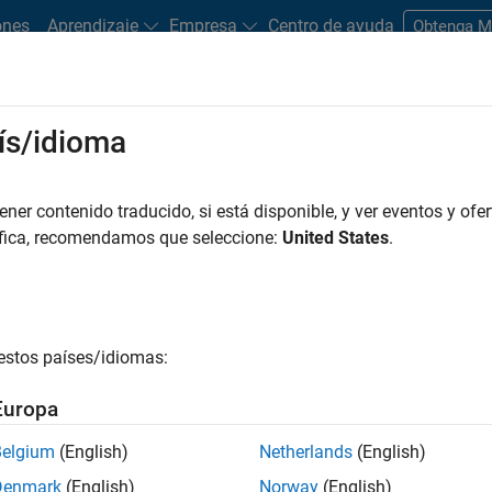
ones
Aprendizaje
Empresa
Centro de ayuda
Obtenga 
rks
ís/idioma
es
Estudiantes y nuevas carreras
Recursos
Cuenta de empleo
er contenido traducido, si está disponible, y ver eventos y ofer
FILTRADO POR
Program Management
Release Engineering
User
áfica, recomendamos que seleccione:
United States
.
r por
estos países/idiomas:
ardar empleos
seleccionados
Europa
Belgium
(English)
Netherlands
(English)
n traducido todos los empleos. Busque por ubicación para enc
Denmark
(English)
Norway
(English)