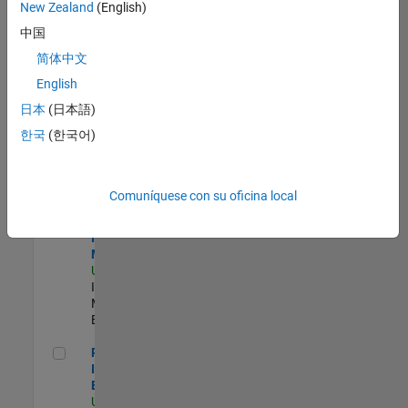
zona.
New Zealand
(English)
中国
Product Strategy Lead - Cloud & Ecosystem for Simulink
Product
简体中文
Strategy Lead
English
- Cloud &
Ecosystem for
日本
(日本語)
Simulink
한국
(한국어)
US-MA-Natick
|
Product
Marketing |
Experimentado
Comuníquese con su oficina local
Oil & Gas Industry Manager
Oil & Gas
Industry
Manager
US-TX-Plano
|
Industry
Marketing |
Experimentado
Principal IAM/AD Engineer
Principal
IAM/AD
Engineer
US-MA-Natick
|