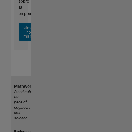
sobre
la
empresa.
Súmese
hoy
mismo
MathWorks
Accelerating
the
pace of
engineering
and
science
Explorar productos