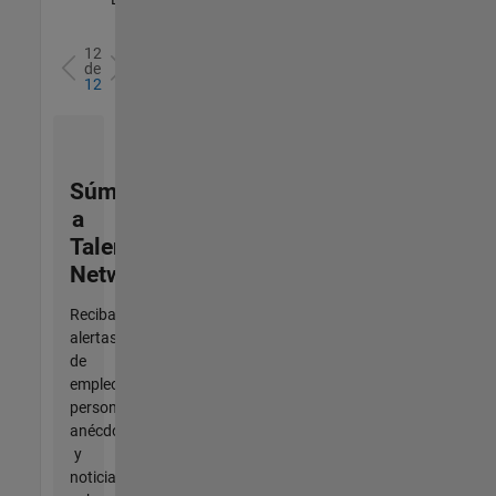
12
de
12
Súmese
a
Talent
Network
Reciba
alertas
de
empleo
personalizadas,
anécdotas
y
noticias