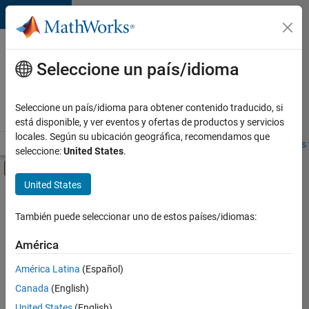
Saltar al contenido
Ofertas
de
Seleccione un país/idioma
empleo
en
Seleccione un país/idioma para obtener contenido traducido, si
MathWorks
está disponible, y ver eventos y ofertas de productos y servicios
locales. Según su ubicación geográfica, recomendamos que
Visión general
Búsqueda de empleo
Oficinas locales
Estudiantes 
seleccione:
United States
.
Mostrar/ocultar menú de navegación
Contenido principal
United States
FILTRADO POR
Information Technology
También puede seleccionar uno de estos países/idiomas:
+
3
Technical Writing
América
Industry Marketing
América Latina
(Español)
Product Marketing
Canada
(English)
United States
(English)