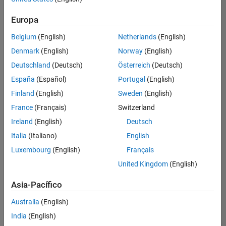
Ordenar por
Europa
Guardar
empleos
seleccionados
Belgium
(English)
Netherlands
(English)
Denmark
(English)
Norway
(English)
Deutschland
(Deutsch)
Österreich
(Deutsch)
No se
han
España
(Español)
Portugal
(English)
traducido
Finland
(English)
Sweden
(English)
todos
France
(Français)
Switzerland
los
empleos.
Ireland
(English)
Deutsch
Busque
Italia
(Italiano)
English
por
Luxembourg
(English)
Français
ubicación
para
United Kingdom
(English)
encontrar
todos
Asia-Pacífico
los
Australia
(English)
empleos
en su
India
(English)