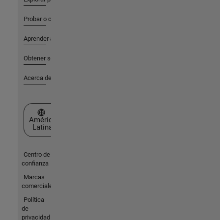
Probar o comprar
Aprender a utilizar
Obtener soporte
Acerca de MathWorks
Seleccione un país/idioma
América
Latina
Centro de
confianza
Marcas
comerciales
Política
de
privacidad