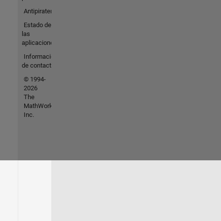
Antipiratería
Estado de
las
aplicaciones
Información
de contacto
© 1994-
2026
The
MathWorks,
Inc.