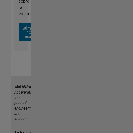
sobre
la
empresa.
Súmese
hoy
mismo
MathWorks
Accelerating
the
pace of
engineering
and
science
Explorar productos