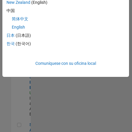
zona.
New Zealand
(English)
中国
Product Strategy Lead - Cloud & Ecosystem for Simulink
Product
简体中文
Strategy Lead
English
- Cloud &
Ecosystem for
日本
(日本語)
Simulink
한국
(한국어)
US-MA-Natick
|
Product
Marketing |
Experimentado
Comuníquese con su oficina local
Senior Security Infrastructure Engineer
Senior
Security
Infrastructure
Engineer
US-MA-Natick
|
Infrastructure
and
Architecture |
Experimentado
Senior Application Engineer - Aerospace - Control Systems
Senior
Application