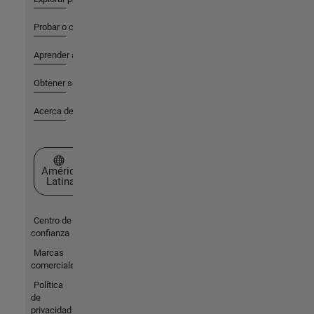
Probar o comprar
Aprender a utilizar
Obtener soporte
Acerca de MathWorks
Seleccione un país/idioma
América
Latina
Centro de
confianza
Marcas
comerciales
Política
de
privacidad