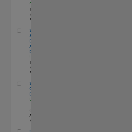
Clara
|
Technical Sales
Engineering |
Experimentado
Senior Application Engineer - Aerospace & Defense
Senior
Application
Engineer -
Aerospace &
Defense
US-MA-Natick
|
Technical Sales
Engineering |
Experimentado
Senior Observability Engineer
Senior
Observability
Engineer
US-MA-Natick
|
Infrastructure
and
Architecture |
Experimentado
Senior Technical Consultant
Senior