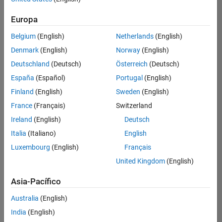
Ordenar por
Europa
Guardar
empleos
seleccionados
Belgium
(English)
Netherlands
(English)
Denmark
(English)
Norway
(English)
Deutschland
(Deutsch)
Österreich
(Deutsch)
No se
han
España
(Español)
Portugal
(English)
traducido
Finland
(English)
Sweden
(English)
todos
France
(Français)
Switzerland
los
empleos.
Ireland
(English)
Deutsch
Busque
Italia
(Italiano)
English
por
Luxembourg
(English)
Français
ubicación
para
United Kingdom
(English)
encontrar
todos
Asia-Pacífico
los
Australia
(English)
empleos
en su
India
(English)