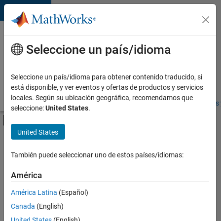
Saltar al contenido
Ofertas
de
Seleccione un país/idioma
empleo
en
Seleccione un país/idioma para obtener contenido traducido, si
MathWorks
está disponible, y ver eventos y ofertas de productos y servicios
locales. Según su ubicación geográfica, recomendamos que
Visión general
Búsqueda de empleo
Oficinas locales
Estudiantes 
seleccione:
United States
.
Mostrar/ocultar menú de navegación
Contenido principal
United States
FILTRADO POR
Infrastructure and Architecture
También puede seleccionar uno de estos países/idiomas:
+
3
User Experience
América
Technical Sales Engineering
América Latina
(Español)
Product Marketing
Canada
(English)
United States
(English)