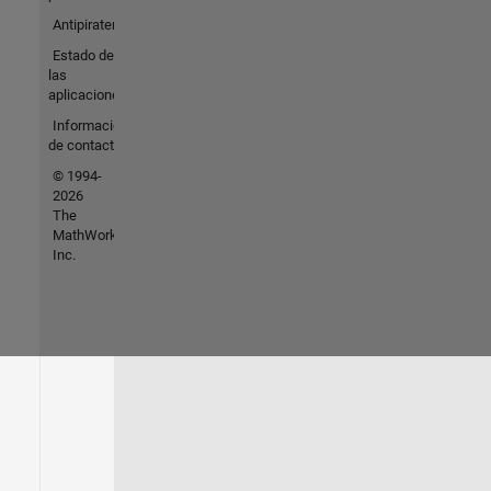
Antipiratería
Estado de
las
aplicaciones
Información
de contacto
© 1994-
2026
The
MathWorks,
Inc.