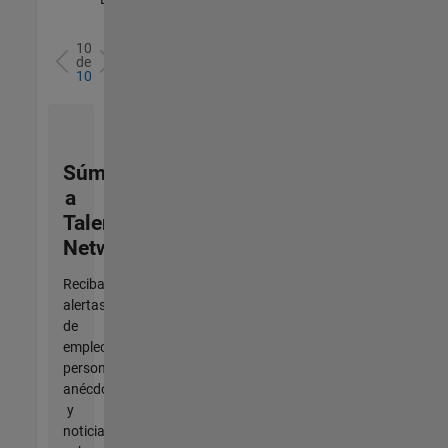
10
de
10
Súmese
a
Talent
Network
Reciba
alertas
de
empleo
personalizadas,
anécdotas
y
noticias