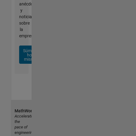
anécdotas
y
noticias
sobre
la
empresa.
Súmese
hoy
mismo
MathWorks
Accelerating
the
pace of
engineering