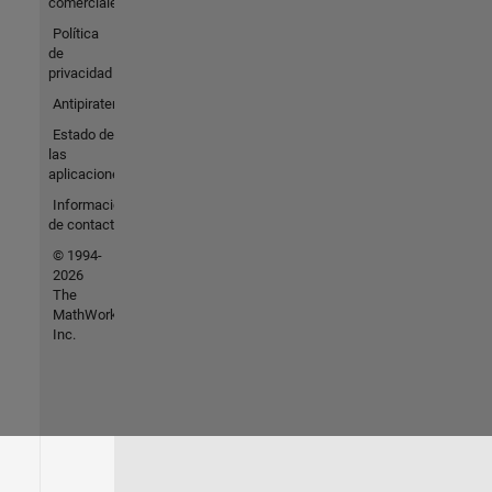
comerciales
Política
de
privacidad
Antipiratería
Estado de
las
aplicaciones
Información
de contacto
© 1994-
2026
The
MathWorks,
Inc.