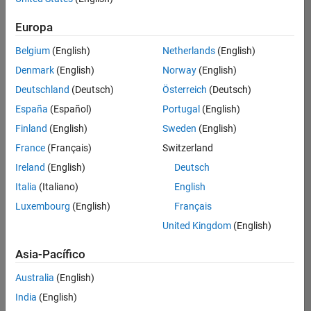
Ordenar por
Europa
Guardar
empleos
seleccionados
Belgium
(English)
Netherlands
(English)
Denmark
(English)
Norway
(English)
Deutschland
(Deutsch)
Österreich
(Deutsch)
No se
han
España
(Español)
Portugal
(English)
traducido
Finland
(English)
Sweden
(English)
todos
France
(Français)
Switzerland
los
empleos.
Ireland
(English)
Deutsch
Busque
Italia
(Italiano)
English
por
Luxembourg
(English)
Français
ubicación
para
United Kingdom
(English)
encontrar
todos
Asia-Pacífico
los
Australia
(English)
empleos
en su
India
(English)