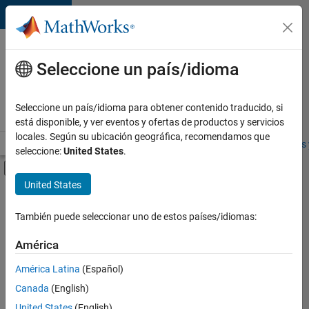
Saltar al contenido
Ofertas
de
Seleccione un país/idioma
empleo
en
Seleccione un país/idioma para obtener contenido traducido, si
MathWorks
está disponible, y ver eventos y ofertas de productos y servicios
locales. Según su ubicación geográfica, recomendamos que
Visión general
Búsqueda de empleo
Oficinas locales
Estudiantes 
seleccione:
United States
.
Mostrar/ocultar menú de navegación
Contenido principal
United States
FILTRADO POR
Product Development
También puede seleccionar uno de estos países/idiomas:
+
2
Software Process Engineering
América
Technical Writing
América Latina
(Español)
Canada
(English)
United States
(English)