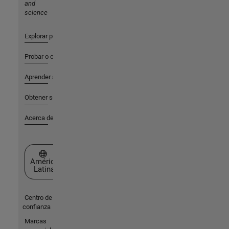
and
science
Explorar productos
Probar o comprar
Aprender a utilizar
Obtener soporte
Acerca de MathWorks
Seleccione un país/idioma
América
Latina
Centro de
confianza
Marcas