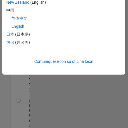
zona.
New Zealand
(English)
中国
Compiler Engineer LLVM
Compiler
简体中文
Engineer
English
LLVM
US-MA-Natick
|
日本
(日本語)
Product
한국
(한국어)
Development |
Experimentado
Principal Security Engineer
Principal
Comuníquese con su oficina local
Security
Engineer
US-MA-Natick
|
Product
Development |
Experimentado
Senior Software Engineer - Synthetic Aperture Radar
Senior
Software
Engineer -
Synthetic
Aperture
Radar