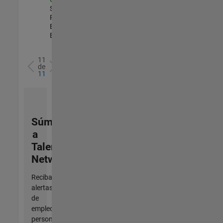
Software
Process
Engineering |
Experimentado
11
de
11
Súmese
a
Talent
Network
Reciba
alertas
de
empleo
personalizadas,