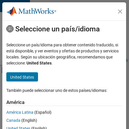
Saltar al contenido
Ofertas
de
Seleccione un país/idioma
empleo
en
Seleccione un país/idioma para obtener contenido traducido, si
MathWorks
está disponible, y ver eventos y ofertas de productos y servicios
locales. Según su ubicación geográfica, recomendamos que
Visión general
Búsqueda de empleo
Oficinas locales
Estudiantes 
seleccione:
United States
.
Mostrar/ocultar menú de navegación
Contenido principal
United States
FILTRADO POR
Information Technology
También puede seleccionar uno de estos países/idiomas:
+
2
Software Process Engineering
América
Product Marketing
América Latina
(Español)
Canada
(English)
United States
(English)