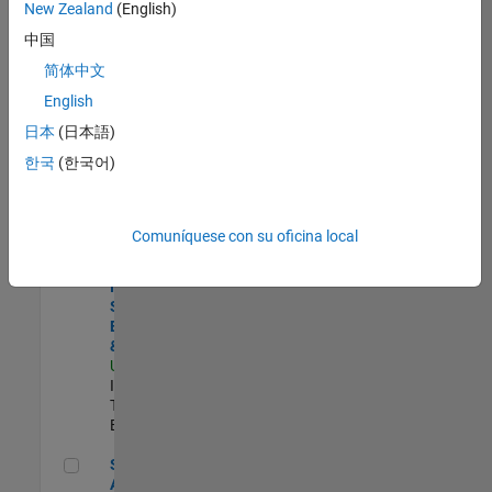
zona.
New Zealand
(English)
中国
Product Strategy Lead - Cloud & Ecosystem for Simulink
Product
简体中文
Strategy Lead
English
- Cloud &
Ecosystem for
日本
(日本語)
Simulink
한국
(한국어)
US-MA-Natick
|
Product
Marketing |
Experimentado
Comuníquese con su oficina local
Principal Identity Security Engineer - AD & MS Entra ID
Principal
Identity
Security
Engineer - AD
& MS Entra ID
US-MA-Natick
|
Information
Technology |
Experimentado
Senior CRM Analyst
Senior CRM
Analyst