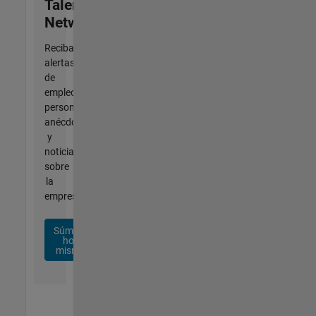
Talent
Network
Reciba
alertas
de
empleo
personalizadas,
anécdotas
y
noticias
sobre
la
empresa.
Súmese
hoy
mismo