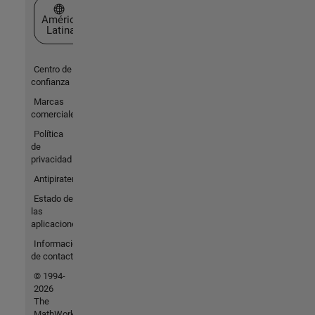
Seleccione un país/idioma
América
Latina
Centro de
confianza
Marcas
comerciales
Política
de
privacidad
Antipiratería
Estado de
las
aplicaciones
Información
de contacto
© 1994-
2026
The
MathWorks,