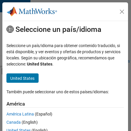
Saltar al contenido
Ofertas
de
Seleccione un país/idioma
empleo
en
Seleccione un país/idioma para obtener contenido traducido, si
MathWorks
está disponible, y ver eventos y ofertas de productos y servicios
locales. Según su ubicación geográfica, recomendamos que
Visión general
Búsqueda de empleo
Oficinas locales
Estudiantes 
seleccione:
United States
.
Mostrar/ocultar menú de navegación
Contenido principal
United States
FILTRADO POR
Software Process Engineering
También puede seleccionar uno de estos países/idiomas:
+
2
Web Applications and Services
América
Product Marketing
América Latina
(Español)
Canada
(English)
United States
(English)