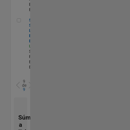
Engineering |
Experimentado
Senior Security Learning and Enablement Engineer
Senior
Security
Learning and
Enablement
Engineer
US-MA-Natick
|
Software
Process
Engineering |
Experimentado
9
de
9
Súmese
a