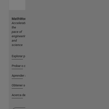
MathWorks
Accelerating
the
pace of
engineering
and
science
Explorar productos
Probar o comprar
Aprender a utilizar
Obtener soporte
Acerca de MathWorks