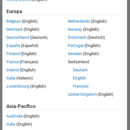
Ordenar por
Europa
Guardar
empleos
seleccionados
Belgium
(English)
Netherlands
(English)
Denmark
(English)
Norway
(English)
Deutschland
(Deutsch)
Österreich
(Deutsch)
No se
han
España
(Español)
Portugal
(English)
traducido
Finland
(English)
Sweden
(English)
todos
France
(Français)
Switzerland
los
empleos.
Ireland
(English)
Deutsch
Busque
Italia
(Italiano)
English
por
Luxembourg
(English)
Français
ubicación
para
United Kingdom
(English)
encontrar
todos
Asia-Pacífico
los
Australia
(English)
empleos
en su
India
(English)