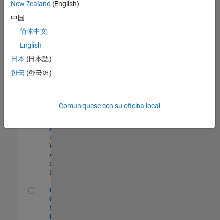
zona.
New Zealand
(English)
中国
Product Strategy Lead - Cloud & Ecosystem for Simulink
Product
简体中文
Strategy Lead
English
- Cloud &
Ecosystem for
日本
(日本語)
Simulink
한국
(한국어)
US-MA-Natick
|
Product
Marketing |
Experimentado
Comuníquese con su oficina local
Cloud Solution Architect
Cloud Solution
Architect
US-MA-Natick
|
Web
Applications
and Services |
Experimentado
Principal Cloud Software Engineer
Principal
Cloud
Software
Engineer