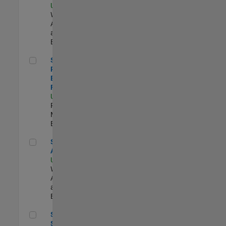
US-MA-Natick
|
Web
Applications
and Services |
Experimentado
Senior Product Engineer - FPGA / ASIC
Senior
Product
Engineer -
FPGA / ASIC
US-MA-Natick
|
Product
Marketing |
Experimentado
Senior Applied AI Engineer
Senior Applied
AI Engineer
US-MA-Natick
|
Web
Applications
and Services |
Experimentado
Senior Security Assurance Engineer
Senior
Security