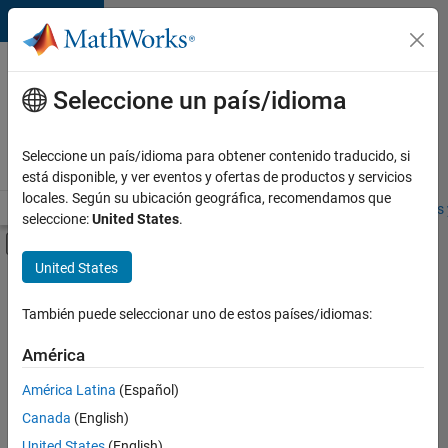
Saltar al contenido
Ofertas
de
Seleccione un país/idioma
empleo
en
Seleccione un país/idioma para obtener contenido traducido, si
MathWorks
está disponible, y ver eventos y ofertas de productos y servicios
locales. Según su ubicación geográfica, recomendamos que
Visión general
Búsqueda de empleo
Oficinas locales
Estudiantes 
seleccione:
United States
.
Mostrar/ocultar menú de navegación
Contenido principal
United States
FILTRADO POR
Business Applications and Tools
También puede seleccionar uno de estos países/idiomas:
+
2
Product Development
América
User Experience
América Latina
(Español)
Canada
(English)
United States
(English)