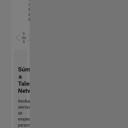
US-MA-Natick
|
Product
Development |
Nuevo empleo
9
de
9
Súmese
a
Talent
Network
Reciba
alertas
de
empleo
personalizadas,