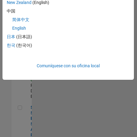
zona.
New Zealand
(English)
中国
Compiler Engineer LLVM
Compiler
简体中文
Engineer
English
LLVM
US-MA-Natick
|
日本
(日本語)
Product
한국
(한국어)
Development |
Experimentado
Principal Security Engineer
Principal
Comuníquese con su oficina local
Security
Engineer
US-MA-Natick
|
Product
Development |
Experimentado
Senior Software Engineer - Synthetic Aperture Radar
Senior
Software
Engineer -
Synthetic
Aperture
Radar