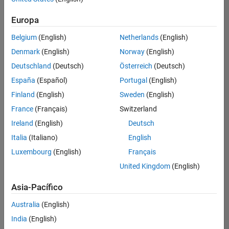
Ordenar por
Europa
Guardar
empleos
seleccionados
Belgium
(English)
Netherlands
(English)
Denmark
(English)
Norway
(English)
Deutschland
(Deutsch)
Österreich
(Deutsch)
No se
han
España
(Español)
Portugal
(English)
traducido
Finland
(English)
Sweden
(English)
todos
France
(Français)
Switzerland
los
empleos.
Ireland
(English)
Deutsch
Busque
Italia
(Italiano)
English
por
Luxembourg
(English)
Français
ubicación
para
United Kingdom
(English)
encontrar
todos
Asia-Pacífico
los
Australia
(English)
empleos
en su
India
(English)