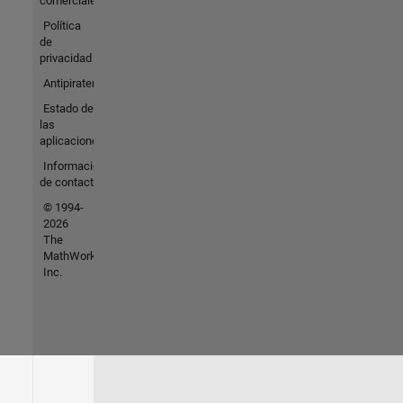
comerciales
Política
de
privacidad
Antipiratería
Estado de
las
aplicaciones
Información
de contacto
© 1994-
2026
The
MathWorks,
Inc.