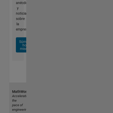
anécdotas
y
noticias
sobre
la
empresa.
Súmese
hoy
mismo
MathWorks
Accelerating
the
pace of
engineering