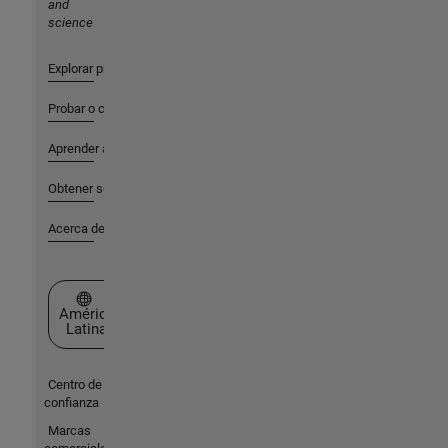
and
science
Explorar productos
Probar o comprar
Aprender a utilizar
Obtener soporte
Acerca de MathWorks
Seleccione un país/idioma
América
Latina
Centro de
confianza
Marcas