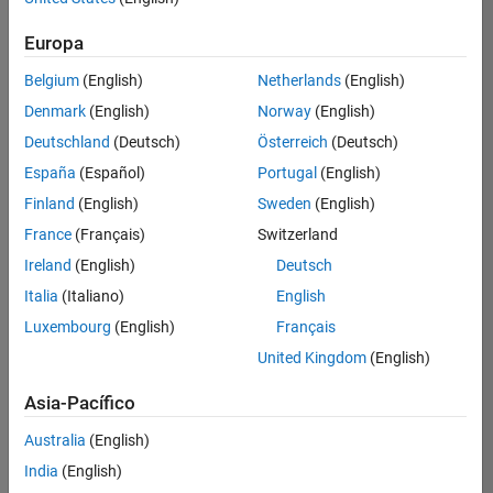
Ordenar por
Europa
Guardar
empleos
seleccionados
Belgium
(English)
Netherlands
(English)
Denmark
(English)
Norway
(English)
Deutschland
(Deutsch)
Österreich
(Deutsch)
No se
han
España
(Español)
Portugal
(English)
traducido
Finland
(English)
Sweden
(English)
todos
France
(Français)
Switzerland
los
empleos.
Ireland
(English)
Deutsch
Busque
Italia
(Italiano)
English
por
Luxembourg
(English)
Français
ubicación
para
United Kingdom
(English)
encontrar
todos
Asia-Pacífico
los
Australia
(English)
empleos
en su
India
(English)