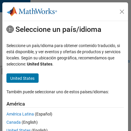
Saltar al contenido
Ofertas
de
Seleccione un país/idioma
empleo
en
Seleccione un país/idioma para obtener contenido traducido, si
MathWorks
está disponible, y ver eventos y ofertas de productos y servicios
locales. Según su ubicación geográfica, recomendamos que
Visión general
Búsqueda de empleo
Oficinas locales
Estudiantes 
seleccione:
United States
.
Mostrar/ocultar menú de navegación
Contenido principal
United States
FILTRADO POR
Product Development
También puede seleccionar uno de estos países/idiomas:
+
2
Program Management
América
Technical Writing
América Latina
(Español)
Canada
(English)
United States
(English)