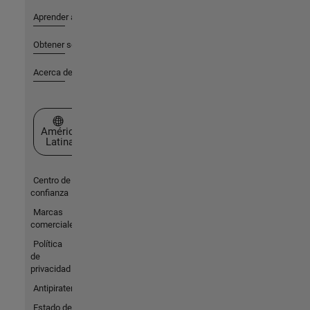
Aprender a utilizar
Obtener soporte
Acerca de MathWorks
Seleccione un país/idioma
América
Latina
Centro de
confianza
Marcas
comerciales
Política
de
privacidad
Antipiratería
Estado de