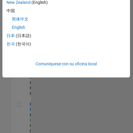
zona.
New Zealand
(English)
中国
Compiler Engineer LLVM
Compiler
简体中文
Engineer
English
LLVM
US-MA-Natick
|
日本
(日本語)
Product
한국
(한국어)
Development |
Experimentado
Senior Program Manager
Senior
Comuníquese con su oficina local
Program
Manager
US-MA-Natick
|
Program
Management |
Experimentado
Principal Security Engineer
Principal
Security
Engineer
US-MA-Natick
|
Product
Development |