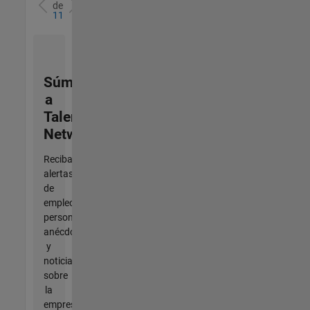
de
11
Súmese
a
Talent
Network
Reciba
alertas
de
empleo
personalizadas,
anécdotas
y
noticias
sobre
la
empresa.