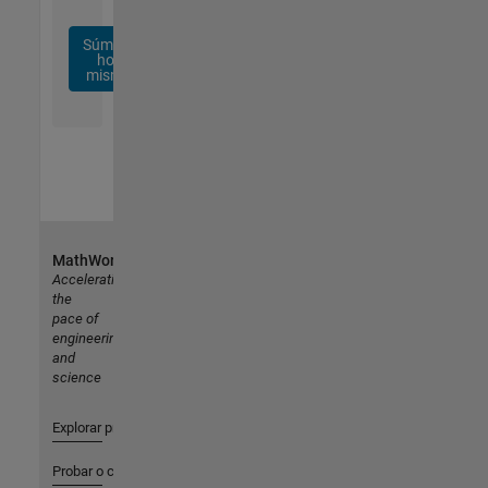
Súmese
hoy
mismo
MathWorks
Accelerating
the
pace of
engineering
and
science
Explorar productos
Probar o comprar