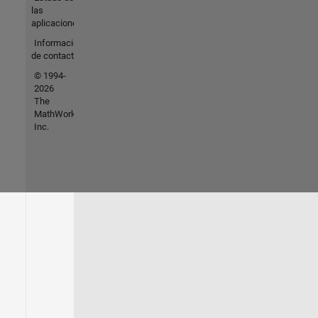
las
aplicaciones
Información
de contacto
© 1994-
2026
The
MathWorks,
Inc.