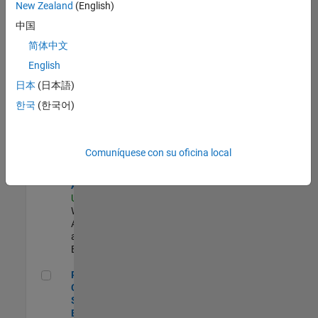
zona.
New Zealand
(English)
中国
Senior Security Infrastructure Engineer
Senior
简体中文
Security
English
Infrastructure
Engineer
日本
(日本語)
US-MA-Natick
|
한국
(한국어)
Infrastructure
and
Architecture |
Experimentado
Comuníquese con su oficina local
Cloud Solution Architect
Cloud Solution
Architect
US-MA-Natick
|
Web
Applications
and Services |
Experimentado
Principal Cloud Software Engineer
Principal
Cloud
Software
Engineer