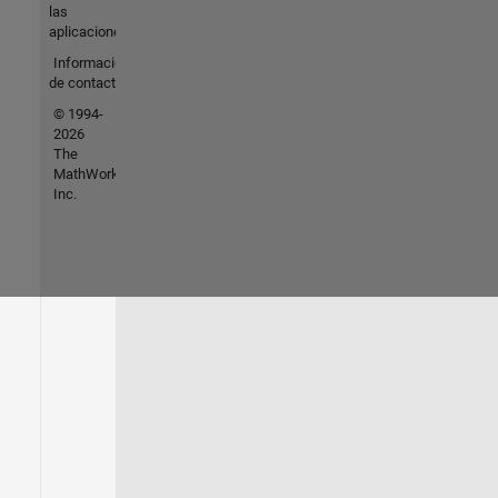
las
aplicaciones
Información
de contacto
© 1994-
2026
The
MathWorks,
Inc.