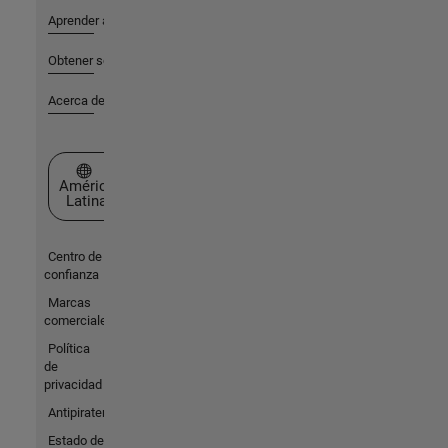
Aprender a utilizar
Obtener soporte
Acerca de MathWorks
Seleccione un país/idioma
América
Latina
Centro de
confianza
Marcas
comerciales
Política
de
privacidad
Antipiratería
Estado de