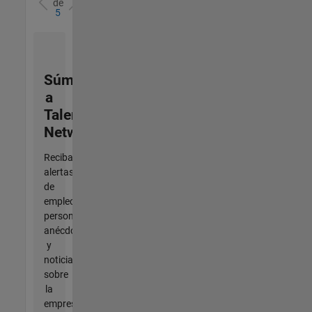
de
5
Súmese
a
Talent
Network
Reciba
alertas
de
empleo
personalizadas,
anécdotas
y
noticias
sobre
la
empresa.