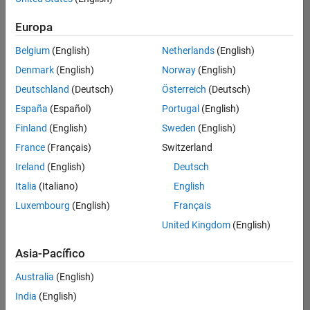
Ordenar por
Europa
Guardar
empleos
seleccionados
Belgium
(English)
Netherlands
(English)
Denmark
(English)
Norway
(English)
Deutschland
(Deutsch)
Österreich
(Deutsch)
No se
han
España
(Español)
Portugal
(English)
traducido
Finland
(English)
Sweden
(English)
todos
France
(Français)
Switzerland
los
empleos.
Ireland
(English)
Deutsch
Busque
Italia
(Italiano)
English
por
Luxembourg
(English)
Français
ubicación
para
United Kingdom
(English)
encontrar
todos
Asia-Pacífico
los
Australia
(English)
empleos
en su
India
(English)