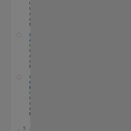
US-MA-Natick
|
Web
Applications
and Services |
Experimentado
Senior Applied AI Engineer
Senior Applied
AI Engineer
US-MA-Natick
|
Web
Applications
and Services |
Experimentado
Senior Observability Engineer
Senior
Observability
Engineer
US-MA-Natick
|
Infrastructure
and
Architecture |
Experimentado
5