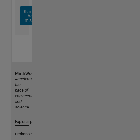
Súmese
hoy
mismo
MathWorks
Accelerating
the
pace of
engineering
and
science
Explorar productos
Probar o comprar