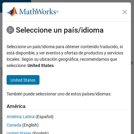
Saltar al contenido
Ofertas
de
Seleccione un país/idioma
empleo
en
Seleccione un país/idioma para obtener contenido traducido, si
MathWorks
está disponible, y ver eventos y ofertas de productos y servicios
locales. Según su ubicación geográfica, recomendamos que
Visión general
Búsqueda de empleo
Oficinas locales
Estudiantes 
seleccione:
United States
.
Mostrar/ocultar menú de navegación
Contenido principal
United States
FILTRADO POR
Infrastructure and Architecture
También puede seleccionar uno de estos países/idiomas:
+
4
Technical Writing
América
User Experience
América Latina
(Español)
Web Applications and Services
Canada
(English)
Education Marketing
United States
(English)