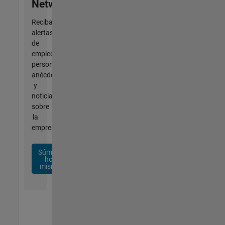
Network
Reciba
alertas
de
empleo
personalizadas,
anécdotas
y
noticias
sobre
la
empresa.
Súmese
hoy
mismo