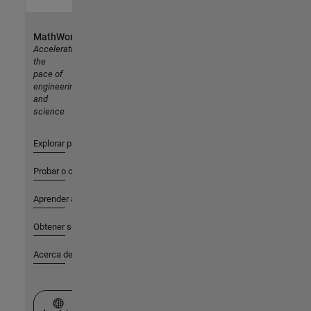
MathWorks
Accelerating
the
pace of
engineering
and
science
Explorar productos
Probar o comprar
Aprender a utilizar
Obtener soporte
Acerca de MathWorks
Seleccione un país/idioma