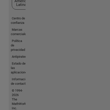
América
Latina
Centro de
confianza
Marcas
comerciales
Política
de
privacidad
Antipiratería
Estado de
las
aplicaciones
Información
de contacto
© 1994-
2026
The
MathWorks,
Inc.