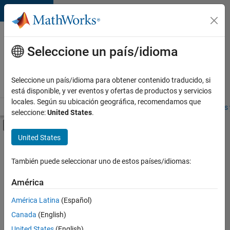
Saltar al contenido
Ofertas
de
Seleccione un país/idioma
empleo
en
Seleccione un país/idioma para obtener contenido traducido, si
MathWorks
está disponible, y ver eventos y ofertas de productos y servicios
locales. Según su ubicación geográfica, recomendamos que
Visión general
Búsqueda de empleo
Oficinas locales
Estudiantes 
seleccione:
United States
.
Mostrar/ocultar menú de navegación
Contenido principal
United States
FILTRADO POR
Advanced Support
También puede seleccionar uno de estos países/idiomas:
+
3
Technical Writing
América
User Experience
América Latina
(Español)
Education Marketing
Canada
(English)
United States
(English)