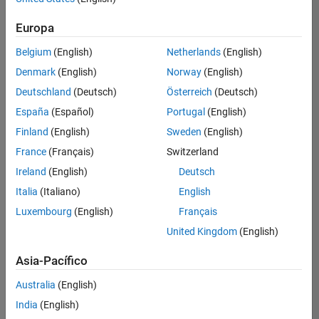
Ordenar por
Europa
Guardar
empleos
seleccionados
Belgium
(English)
Netherlands
(English)
Denmark
(English)
Norway
(English)
Deutschland
(Deutsch)
Österreich
(Deutsch)
No se
han
España
(Español)
Portugal
(English)
traducido
Finland
(English)
Sweden
(English)
todos
France
(Français)
Switzerland
los
empleos.
Ireland
(English)
Deutsch
Busque
Italia
(Italiano)
English
por
Luxembourg
(English)
Français
ubicación
para
United Kingdom
(English)
encontrar
todos
Asia-Pacífico
los
Australia
(English)
empleos
en su
India
(English)