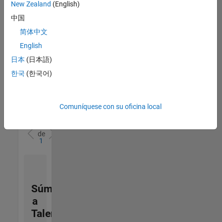
zona.
New Zealand
(English)
中国
Senior Solutions Engineer - Model Based Design
Senior
简体中文
Solutions
English
Engineer -
Model Based
日本
(日本語)
Design
한국
(한국어)
US-MA-Natick
|
Advanced
Support |
Experimentado
Comuníquese con su oficina local
1
de
1
Súmese
a
Talent