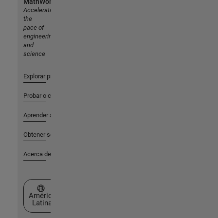
MathWorks
Accelerating
the
pace of
engineering
and
science
Explorar productos
Probar o comprar
Aprender a utilizar
Obtener soporte
Acerca de MathWorks
Seleccione un país/idioma
América
Latina