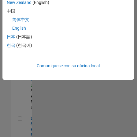
zona.
New Zealand
(English)
中国
Senior Program Manager
Senior
简体中文
Program
English
Manager
US-MA-Natick
|
日本
(日本語)
Program
한국
(한국어)
Management |
Experimentado
Senior Security Assurance Engineer
Senior
Comuníquese con su oficina local
Security
Assurance
Engineer
US-MA-Natick
|
Software
Process
Engineering |
Experimentado
Senior Software Program Manager
Senior
Software
Program
Manager