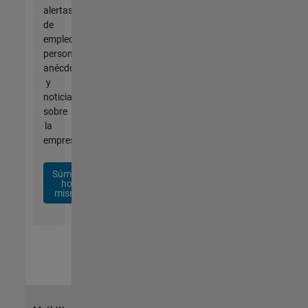
alertas
de
empleo
personalizadas,
anécdotas
y
noticias
sobre
la
empresa.
Súmese
hoy
mismo