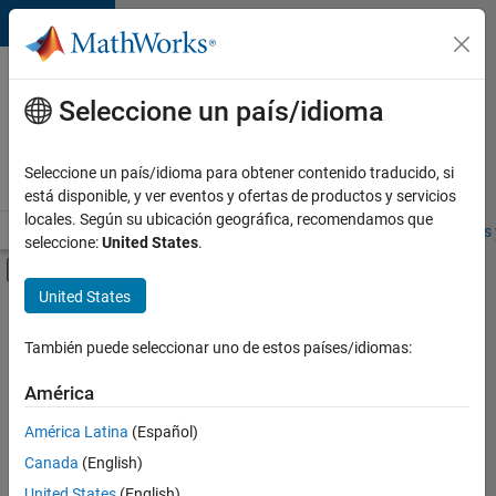
Saltar al contenido
Ofertas
de
Seleccione un país/idioma
empleo
en
Seleccione un país/idioma para obtener contenido traducido, si
MathWorks
está disponible, y ver eventos y ofertas de productos y servicios
locales. Según su ubicación geográfica, recomendamos que
Visión general
Búsqueda de empleo
Oficinas locales
Estudiantes 
seleccione:
United States
.
Mostrar/ocultar menú de navegación
Contenido principal
United States
FILTRADO POR
Program Management
También puede seleccionar uno de estos países/idiomas:
+
3
Software Process Engineering
América
Technical Writing
América Latina
(Español)
User Experience
Canada
(English)
United States
(English)