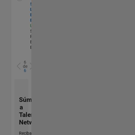
Security
Learning and
Enablement
Engineer
US-MA-Natick
|
Software
Process
Engineering |
Experimentado
6
de
6
Súmese
a
Talent
Network
Reciba