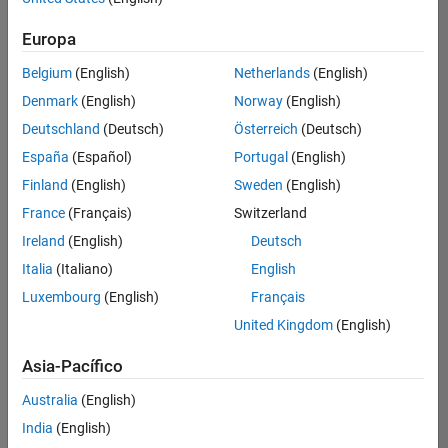
Ordenar por
Europa
Guardar
empleos
seleccionados
Belgium
(English)
Netherlands
(English)
Denmark
(English)
Norway
(English)
Deutschland
(Deutsch)
Österreich
(Deutsch)
No se
han
España
(Español)
Portugal
(English)
traducido
Finland
(English)
Sweden
(English)
todos
France
(Français)
Switzerland
los
empleos.
Ireland
(English)
Deutsch
Busque
Italia
(Italiano)
English
por
Luxembourg
(English)
Français
ubicación
para
United Kingdom
(English)
encontrar
todos
Asia-Pacífico
los
Australia
(English)
empleos
en su
India
(English)