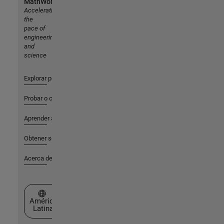
MathWorks
Accelerating
the
pace of
engineering
and
science
Explorar productos
Probar o comprar
Aprender a utilizar
Obtener soporte
Acerca de MathWorks
Seleccione un país/idioma
América
Latina