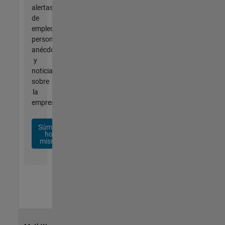
alertas
de
empleo
personalizadas,
anécdotas
y
noticias
sobre
la
empresa.
Súmese
hoy
mismo