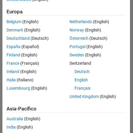
Ordenar por
Europa
Guardar
empleos
seleccionados
Belgium
(English)
Netherlands
(English)
Denmark
(English)
Norway
(English)
Deutschland
(Deutsch)
Österreich
(Deutsch)
No se
han
España
(Español)
Portugal
(English)
traducido
Finland
(English)
Sweden
(English)
todos
France
(Français)
Switzerland
los
empleos.
Ireland
(English)
Deutsch
Busque
Italia
(Italiano)
English
por
Luxembourg
(English)
Français
ubicación
para
United Kingdom
(English)
encontrar
todos
Asia-Pacífico
los
Australia
(English)
empleos
en su
India
(English)