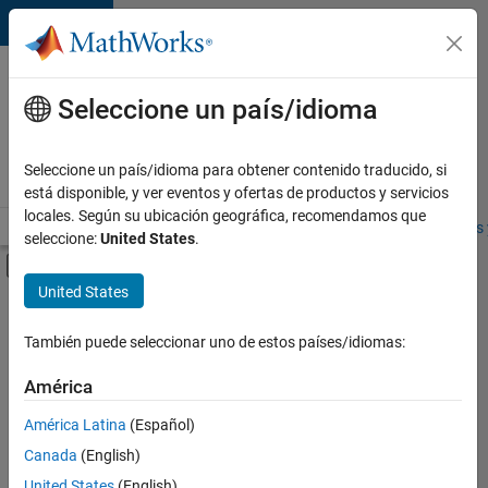
Saltar al contenido
Ofertas
de
Seleccione un país/idioma
empleo
en
Seleccione un país/idioma para obtener contenido traducido, si
MathWorks
está disponible, y ver eventos y ofertas de productos y servicios
locales. Según su ubicación geográfica, recomendamos que
Visión general
Búsqueda de empleo
Oficinas locales
Estudiantes 
seleccione:
United States
.
Mostrar/ocultar menú de navegación
Contenido principal
United States
FILTRADO POR
Program Management
También puede seleccionar uno de estos países/idiomas:
+
3
Software Process Engineering
América
Technical Writing
América Latina
(Español)
User Experience
Canada
(English)
United States
(English)