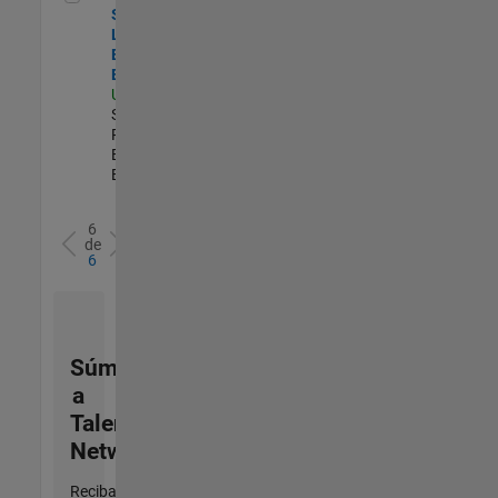
Security
Learning and
Enablement
Engineer
US-MA-Natick
|
Software
Process
Engineering |
Experimentado
6
de
6
Súmese
a
Talent
Network
Reciba