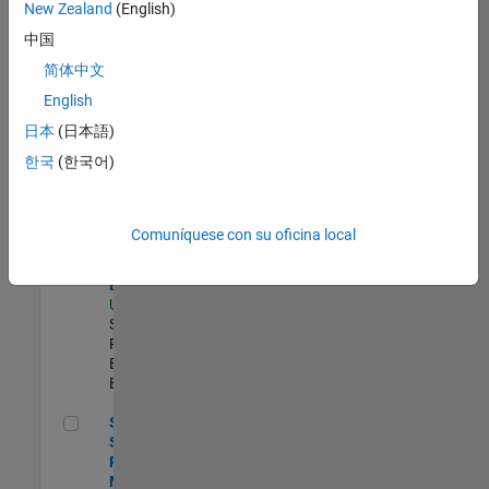
zona.
New Zealand
(English)
中国
Senior Program Manager
Senior
简体中文
Program
English
Manager
US-MA-Natick
|
日本
(日本語)
Program
한국
(한국어)
Management |
Experimentado
Senior Security Assurance Engineer
Senior
Comuníquese con su oficina local
Security
Assurance
Engineer
US-MA-Natick
|
Software
Process
Engineering |
Experimentado
Senior Software Program Manager
Senior
Software
Program
Manager