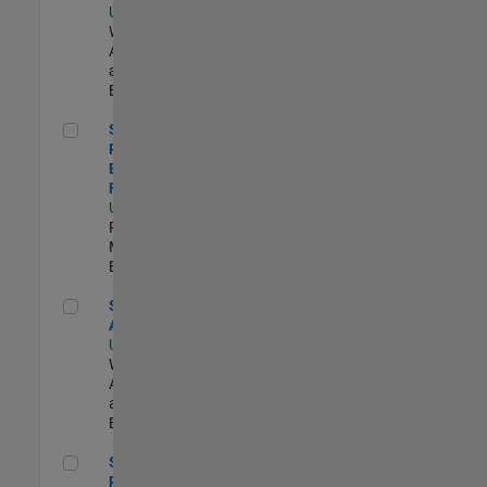
US-MA-Natick
|
Web
Applications
and Services |
Experimentado
Senior Product Engineer - FPGA / ASIC
Senior
Product
Engineer -
FPGA / ASIC
US-MA-Natick
|
Product
Marketing |
Experimentado
Senior Applied AI Engineer
Senior Applied
AI Engineer
US-MA-Natick
|
Web
Applications
and Services |
Experimentado
Senior Product Marketing Engineer
Senior
Product