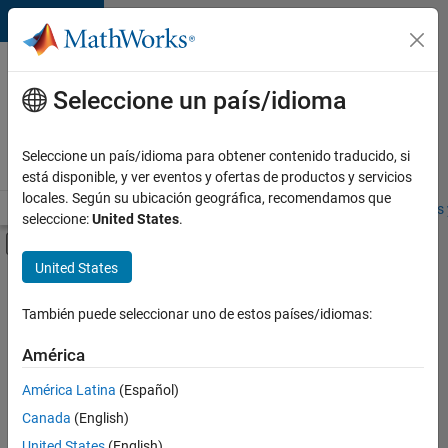
Saltar al contenido
Ofertas
de
Seleccione un país/idioma
empleo
en
Seleccione un país/idioma para obtener contenido traducido, si
MathWorks
está disponible, y ver eventos y ofertas de productos y servicios
locales. Según su ubicación geográfica, recomendamos que
Visión general
Búsqueda de empleo
Oficinas locales
Estudiantes 
seleccione:
United States
.
Mostrar/ocultar menú de navegación
Contenido principal
United States
FILTRADO POR
Release Engineering
También puede seleccionar uno de estos países/idiomas:
+
2
Web Applications and Services
América
Product Marketing
América Latina
(Español)
Canada
(English)
United States
(English)