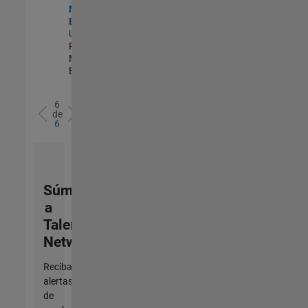
Marketing
Engineer
US-MA-Natick
|
Product
Marketing |
Experimentado
6
de
6
Súmese
a
Talent
Network
Reciba
alertas
de