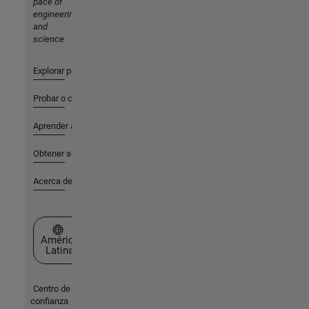
pace of
engineering
and
science
Explorar productos
Probar o comprar
Aprender a utilizar
Obtener soporte
Acerca de MathWorks
Seleccione un país/idioma
América
Latina
Centro de
confianza