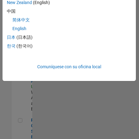
zona.
New Zealand
(English)
中国
Product Strategy Lead - Cloud & Ecosystem for Simulink
Product
简体中文
Strategy Lead
English
- Cloud &
Ecosystem for
日本
(日本語)
Simulink
한국
(한국어)
US-MA-Natick
|
Product
Marketing |
Experimentado
Comuníquese con su oficina local
Cloud Solution Architect
Cloud Solution
Architect
US-MA-Natick
|
Web
Applications
and Services |
Experimentado
Principal Cloud Software Engineer
Principal
Cloud
Software
Engineer