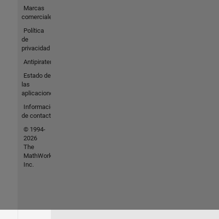
Marcas
comerciales
Política
de
privacidad
Antipiratería
Estado de
las
aplicaciones
Información
de contacto
© 1994-
2026
The
MathWorks,
Inc.