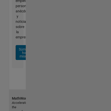
empleo
personalizadas,
anécdotas
y
noticias
sobre
la
empresa.
Súmese
hoy
mismo
MathWorks
Accelerating
the