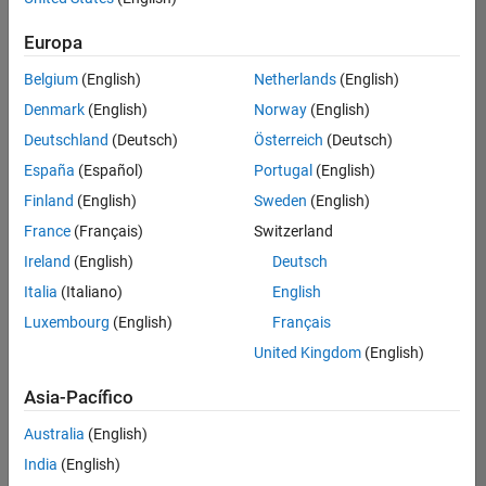
Ordenar por
Europa
Guardar
empleos
seleccionados
Belgium
(English)
Netherlands
(English)
Denmark
(English)
Norway
(English)
Deutschland
(Deutsch)
Österreich
(Deutsch)
No se
han
España
(Español)
Portugal
(English)
traducido
Finland
(English)
Sweden
(English)
todos
France
(Français)
Switzerland
los
empleos.
Ireland
(English)
Deutsch
Busque
Italia
(Italiano)
English
por
Luxembourg
(English)
Français
ubicación
para
United Kingdom
(English)
encontrar
todos
Asia-Pacífico
los
Australia
(English)
empleos
en su
India
(English)