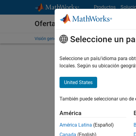
Saltar al contenido
Productos
Soluci
Ofertas de empleo en MathWo
Seleccione un pa
Visión general
Búsqueda de empleo
Oficinas local
Seleccione un país/idioma para obten
locales. Según su ubicación geogr
United States
Ordena
También puede seleccionar uno de 
Gu
América
América Latina
(Español)
No se ha
Canada
(English)