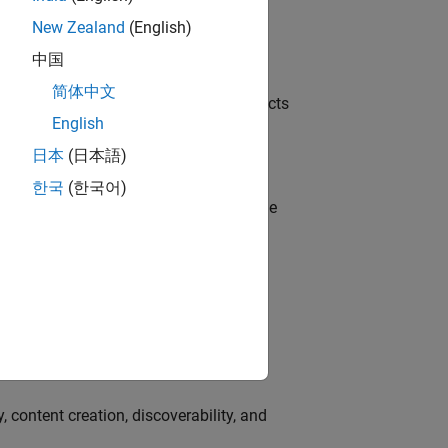
New Zealand
(English)
中国
简体中文
ution of our Model-Based Design products
English
日本
(日本語)
한국
(한국어)
model-based design (MBD) to shape the
s
e success of our HDL, FPGA, and ASIC
 content creation, discoverability, and