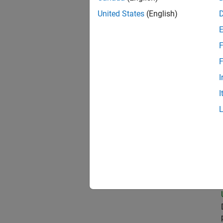
United States
(English)
Pro
F
F
I
Sen
I
Sen
Sen