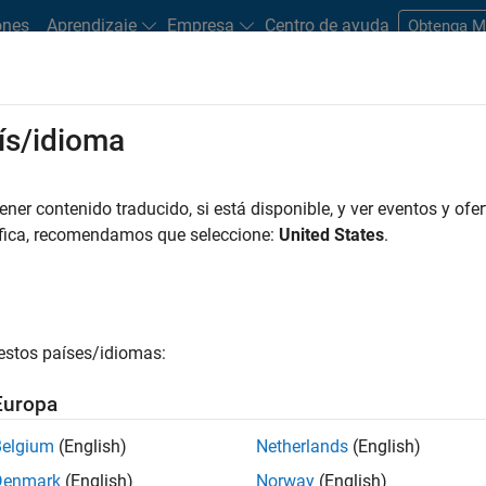
ones
Aprendizaje
Empresa
Centro de ayuda
Obtenga 
rks
ís/idioma
es
Estudiantes y nuevas carreras
Recursos
Cuenta de empleo
er contenido traducido, si está disponible, y ver eventos y ofer
FILTRADO POR
Advanced Support
Release Engineering
áfica, recomendamos que seleccione:
United States
.
r por
estos países/idiomas:
ardar empleos
seleccionados
Europa
Belgium
(English)
Netherlands
(English)
n traducido todos los empleos. Busque por ubicación para enc
Denmark
(English)
Norway
(English)