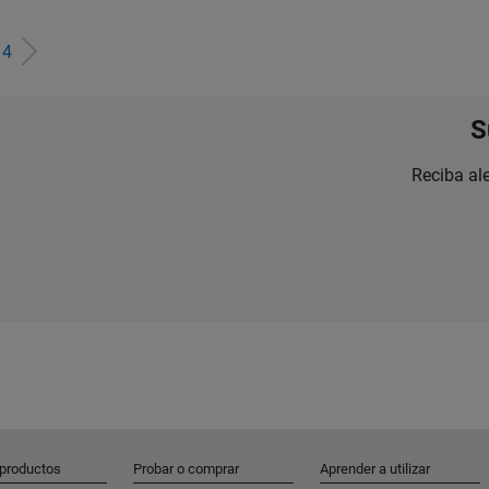
e
4
S
Reciba al
 productos
Probar o comprar
Aprender a utilizar