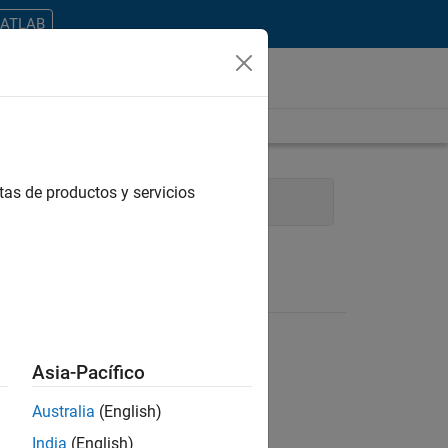
MATLAB
tas de productos y servicios
Product Marketing
Asia-Pacífico
Australia
(English)
ontrar todos los empleos en su zona.
India
(English)