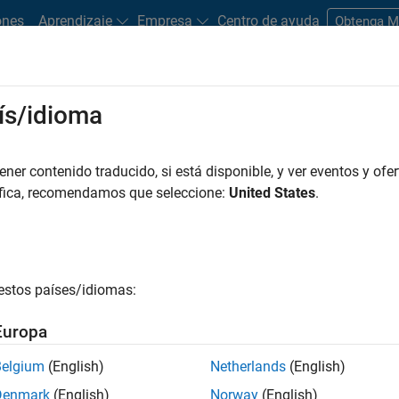
ones
Aprendizaje
Empresa
Centro de ayuda
Obtenga 
rks
ís/idioma
es
Estudiantes y nuevas carreras
Recursos
Cuenta de empleo
er contenido traducido, si está disponible, y ver eventos y ofer
O POR
Advanced Support
Business Applications and Tools
Program M
áfica, recomendamos que seleccione:
United States
.
User Experience
r por
estos países/idiomas:
ardar empleos
seleccionados
Europa
Belgium
(English)
Netherlands
(English)
n traducido todos los empleos. Busque por ubicación para enc
Denmark
(English)
Norway
(English)