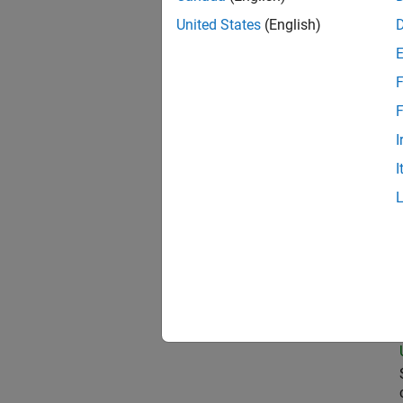
United States
(English)
Sen
F
F
I
Sen
I
Data
Sen