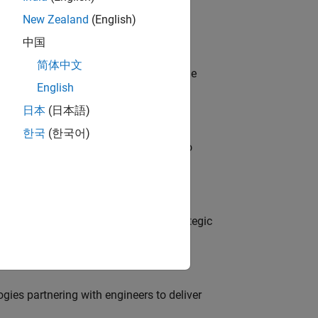
New Zealand
(English)
中国
简体中文
model-based design (MBD) to shape the
English
s
日本
(日本語)
한국
(한국어)
ross-functional teams and programs to
o
tegy, governance, and solutions; a strategic
es partnering with engineers to deliver