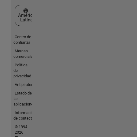
Seleccione un país/idioma
América
Latina
Centro de
confianza
Marcas
comerciales
Política
de
privacidad
Antipiratería
Estado de
las
aplicaciones
Información
de contacto
© 1994-
2026