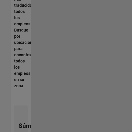
traducido
todos
los
empleos.
Busque
por
ubicación
para
encontrar
todos
los
empleos
en su
zona.
Súmese