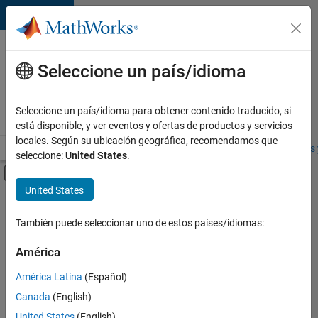
Saltar al contenido
Ofertas
de
Seleccione un país/idioma
empleo
en
Seleccione un país/idioma para obtener contenido traducido, si
MathWorks
está disponible, y ver eventos y ofertas de productos y servicios
locales. Según su ubicación geográfica, recomendamos que
Visión general
Búsqueda de empleo
Oficinas locales
Estudiantes 
seleccione:
United States
.
Mostrar/ocultar menú de navegación
Contenido principal
United States
FILTRADO POR
Program Management
También puede seleccionar uno de estos países/idiomas:
América
Actualmente
no
América Latina
(Español)
hay
Canada
(English)
puestos
disponibles
United States
(English)