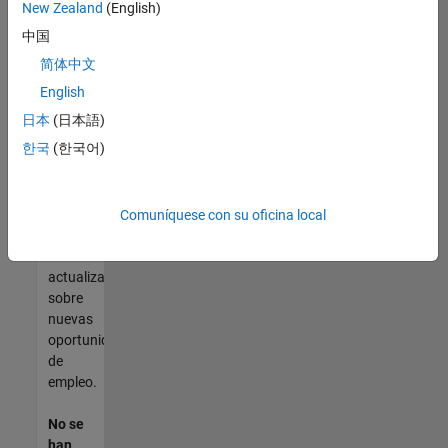
vacante
New Zealand
(English)
que se
中国
ajuste
简体中文
a sus
cualificaciones,
English
únase
日本
(日本語)
a
한국
(한국어)
nuestra
Red de
talento
para
Comuníquese con su oficina local
recibir
información
actualizada
sobre
nuevas
oportunidades
de
empleo.
No se
han