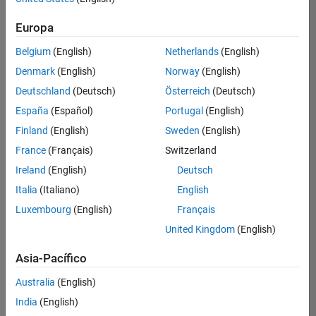
que
se
Europa
correspondan
con
Belgium
(English)
Netherlands
(English)
sus
Denmark
(English)
Norway
(English)
criterios
de
Deutschland
(Deutsch)
Österreich
(Deutsch)
búsqueda.
España
(Español)
Portugal
(English)
Pruebe
Finland
(English)
Sweden
(English)
a
France
(Français)
Switzerland
ampliar
Ireland
(English)
Deutsch
su
búsqueda
Italia
(Italiano)
English
o a
ver
Luxembourg
(English)
Français
todos
United Kingdom
(English)
los
empleos
.
Asia-Pacífico
Si aun
así no
Australia
(English)
encontrara
India
(English)
ninguna