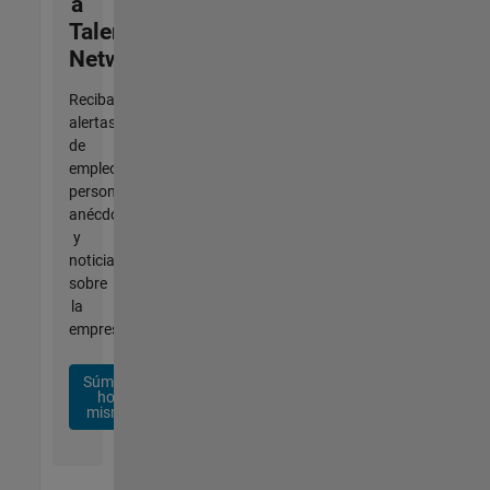
a
Talent
Network
Reciba
alertas
de
empleo
personalizadas,
anécdotas
y
noticias
sobre
la
empresa.
Súmese
hoy
mismo