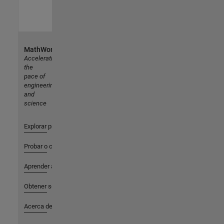
MathWorks
Accelerating
the
pace of
engineering
and
science
Explorar productos
Probar o comprar
Aprender a utilizar
Obtener soporte
Acerca de MathWorks