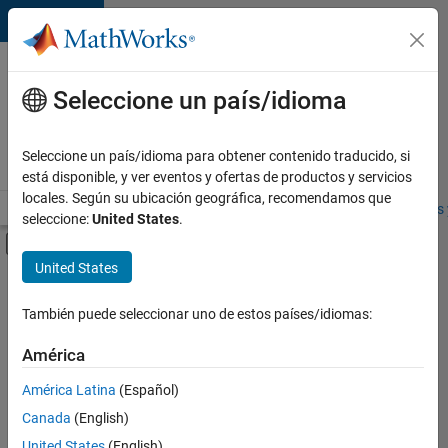
Saltar al contenido
Ofertas
de
Seleccione un país/idioma
empleo
en
Seleccione un país/idioma para obtener contenido traducido, si
MathWorks
está disponible, y ver eventos y ofertas de productos y servicios
locales. Según su ubicación geográfica, recomendamos que
Visión general
Búsqueda de empleo
Oficinas locales
Estudiantes 
seleccione:
United States
.
Mostrar/ocultar menú de navegación
Contenido principal
United States
FILTRADO POR
Release Engineering
También puede seleccionar uno de estos países/idiomas:
+
1
User Experience
América
América Latina
(Español)
Canada
(English)
Actualmente
United States
(English)
no