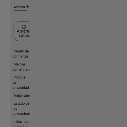
Acerca de MathWorks
Seleccione un país/idioma
América
Latina
Centro de
confianza
Marcas
comerciales
Política
de
privacidad
Antipiratería
Estado de
las
aplicaciones
Información
de contacto