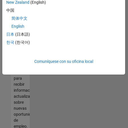
así no
New Zealand
(English)
encontrara
中国
ninguna
vacante
简体中文
que se
English
ajuste
日本
(日本語)
a sus
cualificaciones,
한국
(한국어)
únase
a
nuestra
Comuníquese con su oficina local
Red de
talento
para
recibir
información
actualizada
sobre
nuevas
oportunidades
de
empleo.