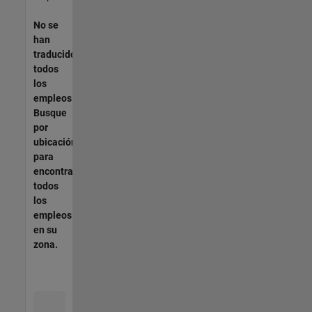
No se
han
traducido
todos
los
empleos.
Busque
por
ubicación
para
encontrar
todos
los
empleos
en su
zona.