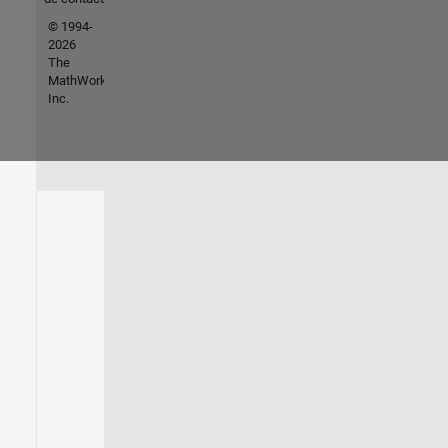
© 1994-
2026
The
MathWorks,
Inc.