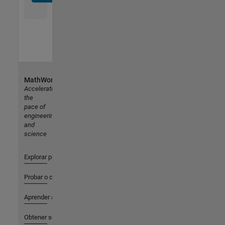
MathWorks
Accelerating
the
pace of
engineering
and
science
Explorar productos
Probar o comprar
Aprender a utilizar
Obtener soporte