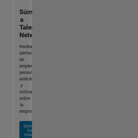
Súmese
a
Talent
Network
Reciba
alertas
de
empleo
personalizadas,
anécdotas
y
noticias
sobre
la
empresa.
Súmese
hoy
mismo