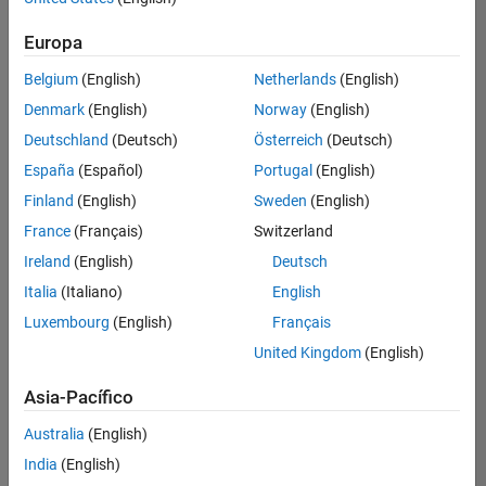
hay
puestos
Europa
disponibles
Belgium
(English)
Netherlands
(English)
que
se
Denmark
(English)
Norway
(English)
correspondan
Deutschland
(Deutsch)
Österreich
(Deutsch)
con
sus
España
(Español)
Portugal
(English)
criterios
Finland
(English)
Sweden
(English)
de
búsqueda.
France
(Français)
Switzerland
Pruebe
Ireland
(English)
Deutsch
a
Italia
(Italiano)
English
ampliar
Luxembourg
(English)
Français
su
búsqueda
United Kingdom
(English)
o a
ver
Asia-Pacífico
todos
los
Australia
(English)
empleos
.
Si aun
India
(English)