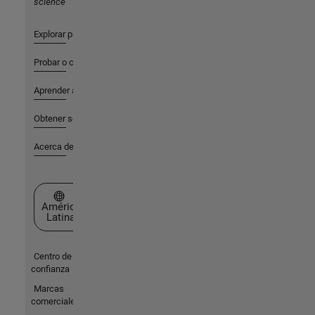
science
Explorar productos
Probar o comprar
Aprender a utilizar
Obtener soporte
Acerca de MathWorks
Seleccione un país/idioma
América
Latina
Centro de
confianza
Marcas
comerciales