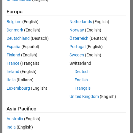
Ordenar por
Europa
Guardar
empleos
seleccionados
Belgium
(English)
Netherlands
(English)
Denmark
(English)
Norway
(English)
Deutschland
(Deutsch)
Österreich
(Deutsch)
No se
han
España
(Español)
Portugal
(English)
traducido
Finland
(English)
Sweden
(English)
todos
France
(Français)
Switzerland
los
empleos.
Ireland
(English)
Deutsch
Busque
Italia
(Italiano)
English
por
Luxembourg
(English)
Français
ubicación
para
United Kingdom
(English)
encontrar
todos
Asia-Pacífico
los
Australia
(English)
empleos
en su
India
(English)