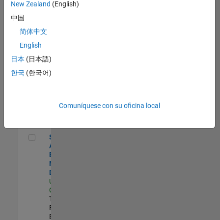
zona.
New Zealand
(English)
中国
Senior Application Engineer - Aerospace - Control Systems
Senior
简体中文
Application
English
Engineer -
Aerospace -
日本
(日本語)
Control
한국
(한국어)
Systems
US-CA-
Torrance
|
Technical Sales
Comuníquese con su oficina local
Engineering |
Experimentado
Senior Application Engineer - Model-Based Design
Senior
Application
Engineer -
Model-Based
Design
US-CA-Santa
Clara
|
Technical Sales
Engineering |
Experimentado