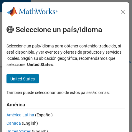
Saltar al contenido
Ofertas
de
Seleccione un país/idioma
empleo
en
Seleccione un país/idioma para obtener contenido traducido, si
MathWorks
está disponible, y ver eventos y ofertas de productos y servicios
locales. Según su ubicación geográfica, recomendamos que
Visión general
Búsqueda de empleo
Oficinas locales
Estudiantes 
seleccione:
United States
.
Mostrar/ocultar menú de navegación
Contenido principal
United States
FILTRADO POR
Quality Engineering
También puede seleccionar uno de estos países/idiomas:
+
2
Release Engineering
América
Technical Sales Engineering
América Latina
(Español)
Canada
(English)
United States
(English)