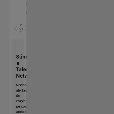
Sales
Engineering |
Experimentado
5
de
5
Súmese
a
Talent
Network
Reciba
alertas
de
empleo
personalizadas,
anécdotas