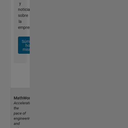
y
noticias
sobre
la
empresa.
Súmese
hoy
mismo
MathWorks
Accelerating
the
pace of
engineering
and