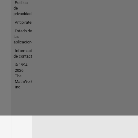
Política
de
privacidad
Antipiratería
Estado de
las
aplicaciones
Información
de contacto
© 1994-
2026
The
MathWorks,
Inc.