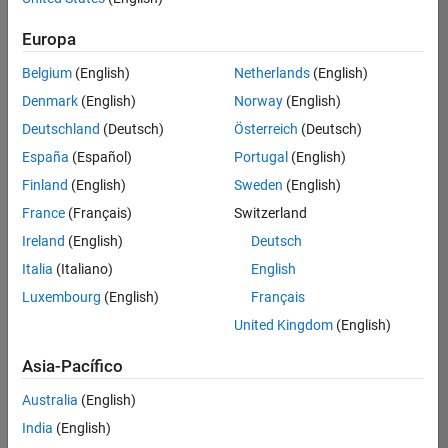
Technical Sales Engineering
hay
puestos
Europa
disponibles
Belgium
(English)
Netherlands
(English)
que
se
Denmark
(English)
Norway
(English)
correspondan
Deutschland
(Deutsch)
Österreich
(Deutsch)
con
sus
España
(Español)
Portugal
(English)
criterios
Finland
(English)
Sweden
(English)
de
búsqueda.
France
(Français)
Switzerland
Pruebe
Ireland
(English)
Deutsch
a
Italia
(Italiano)
English
ampliar
Luxembourg
(English)
Français
su
búsqueda
United Kingdom
(English)
o a
ver
Asia-Pacífico
todos
los
Australia
(English)
empleos
.
Si aun
India
(English)