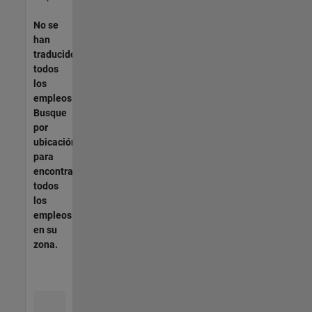
No se
han
traducido
todos
los
empleos.
Busque
por
ubicación
para
encontrar
todos
los
empleos
en su
zona.