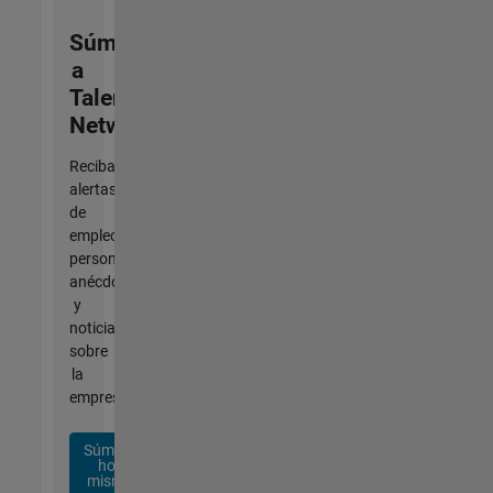
Súmese
a
Talent
Network
Reciba
alertas
de
empleo
personalizadas,
anécdotas
y
noticias
sobre
la
empresa.
Súmese
hoy
mismo