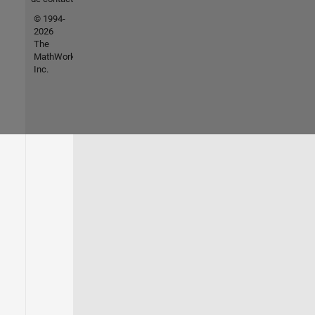
© 1994-
2026
The
MathWorks,
Inc.