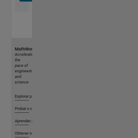
MathWorks
Accelerating
the
pace of
engineering
and
science
Explorar productos
Probar o comprar
Aprender a utilizar
Obtener soporte