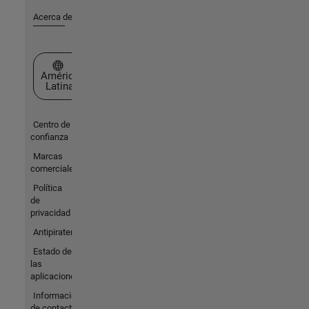
Acerca de MathWorks
Seleccione un país/idioma
América
Latina
Centro de
confianza
Marcas
comerciales
Política
de
privacidad
Antipiratería
Estado de
las
aplicaciones
Información
de contacto