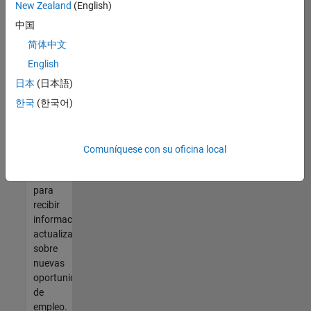
así no
New Zealand
(English)
encontrara
中国
ninguna
vacante
简体中文
que se
English
ajuste
日本
(日本語)
a sus
cualificaciones,
한국
(한국어)
únase
a
nuestra
Comuníquese con su oficina local
Red de
talento
para
recibir
información
actualizada
sobre
nuevas
oportunidades
de
empleo.