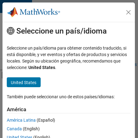
Saltar al contenido
Ofertas
de
Seleccione un país/idioma
empleo
en
Seleccione un país/idioma para obtener contenido traducido, si
MathWorks
está disponible, y ver eventos y ofertas de productos y servicios
locales. Según su ubicación geográfica, recomendamos que
Visión general
Búsqueda de empleo
Oficinas locales
Estudiantes 
seleccione:
United States
.
Mostrar/ocultar menú de navegación
Contenido principal
United States
FILTRADO POR
Business Applications and Tools
También puede seleccionar uno de estos países/idiomas:
+
5
Information Technology
América
Quality Engineering
América Latina
(Español)
Technical Writing
Canada
(English)
User Experience
Actualmente
United States
(English)
no