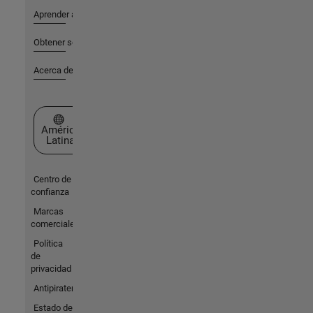
Aprender a utilizar
Obtener soporte
Acerca de MathWorks
Seleccione un país/idioma
América
Latina
Centro de
confianza
Marcas
comerciales
Política
de
privacidad
Antipiratería
Estado de