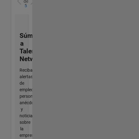
de
5
Súmese
a
Talent
Network
Reciba
alertas
de
empleo
personalizadas,
anécdotas
y
noticias
sobre
la
empresa.