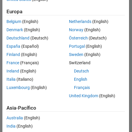
Ordenar por
Europa
Guardar
empleos
seleccionados
Belgium
(English)
Netherlands
(English)
Denmark
(English)
Norway
(English)
Deutschland
(Deutsch)
Österreich
(Deutsch)
No se
han
España
(Español)
Portugal
(English)
traducido
Finland
(English)
Sweden
(English)
todos
France
(Français)
Switzerland
los
empleos.
Ireland
(English)
Deutsch
Busque
Italia
(Italiano)
English
por
Luxembourg
(English)
Français
ubicación
para
United Kingdom
(English)
encontrar
todos
Asia-Pacífico
los
Australia
(English)
empleos
en su
India
(English)