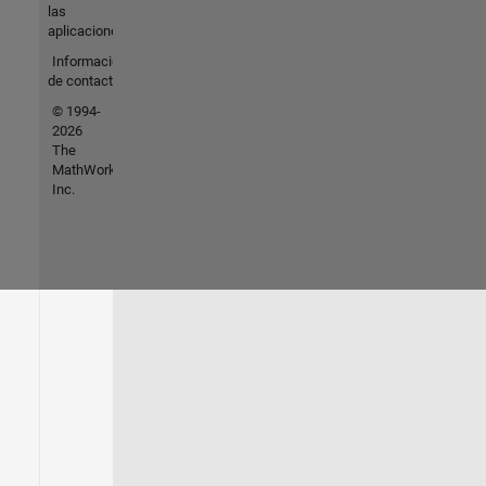
las
aplicaciones
Información
de contacto
© 1994-
2026
The
MathWorks,
Inc.