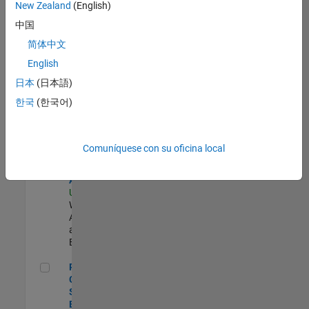
zona.
New Zealand
(English)
中国
Senior Security Infrastructure Engineer
Senior
简体中文
Security
English
Infrastructure
Engineer
日本
(日本語)
US-MA-Natick
|
한국
(한국어)
Infrastructure
and
Architecture |
Experimentado
Comuníquese con su oficina local
Cloud Solution Architect
Cloud Solution
Architect
US-MA-Natick
|
Web
Applications
and Services |
Experimentado
Principal Cloud Software Engineer
Principal
Cloud
Software
Engineer