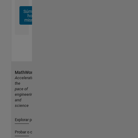
Súmese
hoy
mismo
MathWorks
Accelerating
the
pace of
engineering
and
science
Explorar productos
Probar o comprar