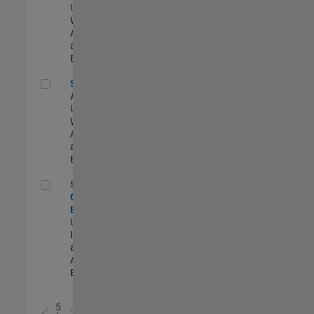
US-MA-Natick
|
Web
Applications
and Services |
Experimentado
Senior Applied AI Engineer
Senior Applied
AI Engineer
US-MA-Natick
|
Web
Applications
and Services |
Experimentado
Senior Observability Engineer
Senior
Observability
Engineer
US-MA-Natick
|
Infrastructure
and
Architecture |
Experimentado
5