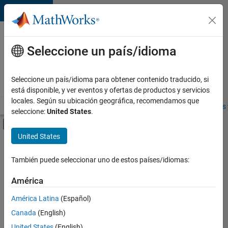
Saltar al contenido
Ofertas
de
Seleccione un país/idioma
empleo
en
Seleccione un país/idioma para obtener contenido traducido, si
MathWorks
está disponible, y ver eventos y ofertas de productos y servicios
locales. Según su ubicación geográfica, recomendamos que
Visión general
Búsqueda de empleo
Oficinas locales
Estudiantes 
seleccione:
United States
.
Mostrar/ocultar menú de navegación
Contenido principal
United States
FILTRADO POR
Infrastructure and Architecture
También puede seleccionar uno de estos países/idiomas:
+
1
Web Applications and Services
América
América Latina
(Español)
Canada
(English)
United States
(English)