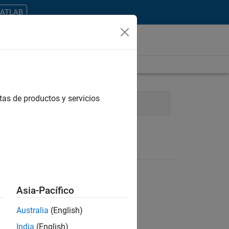
MATLAB
tas de productos y servicios
tecture
Asia-Pacífico
Australia
(English)
ontrar todos los empleos en su zona.
India
(English)