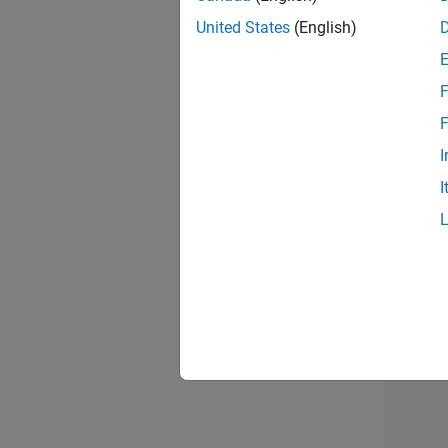
United States
(English)
Seni
F
F
I
Seni
I
2 d