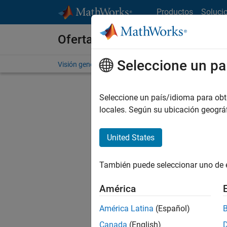
Saltar al contenido
Productos
Soluci
Ofertas de empleo en MathWo
Seleccione un pa
Visión general
Búsqueda de empleo
Oficinas local
Seleccione un país/idioma para obten
locales. Según su ubicación geogr
United States
Ordena
También puede seleccionar uno de 
Gu
América
América Latina
(Español)
No se ha
Canada
(English)