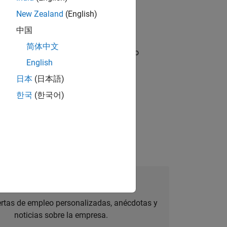
New Zealand
(English)
中国
简体中文
ble, and Artifactory/GitLab Packages to
English
日本
(日本語)
한국
(한국어)
ve reliability, and drive observability
úmese a Talent Network
ertas de empleo personalizadas, anécdotas y
noticias sobre la empresa.