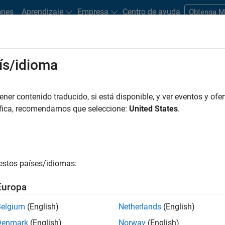
ones
Aprendizaje
Empresa
Centro de ayuda
Obtenga 
rks
ís/idioma
es
Estudiantes y nuevas carreras
Recursos
Cuenta de empleo
er contenido traducido, si está disponible, y ver eventos y ofer
FILTRADO POR
Infrastructure and Archi
áfica, recomendamos que seleccione:
United States
.
r por
estos países/idiomas:
ardar empleos
seleccionados
Europa
Belgium
(English)
Netherlands
(English)
n traducido todos los empleos. Busque por ubicación para enc
Denmark
(English)
Norway
(English)