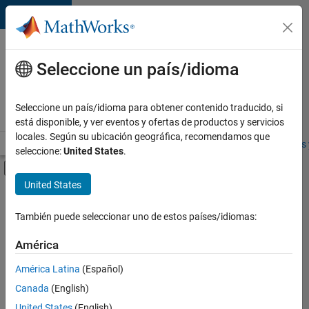
Saltar al contenido
Ofertas
de
Seleccione un país/idioma
empleo
en
Seleccione un país/idioma para obtener contenido traducido, si
MathWorks
está disponible, y ver eventos y ofertas de productos y servicios
locales. Según su ubicación geográfica, recomendamos que
Visión general
Búsqueda de empleo
Oficinas locales
Estudiantes 
seleccione:
United States
.
Mostrar/ocultar menú de navegación
Contenido principal
United States
FILTRADO POR
Program Management
También puede seleccionar uno de estos países/idiomas:
+
4
Quality Engineering
América
Release Engineering
América Latina
(Español)
User Experience
Canada
(English)
Web Applications and Services
United States
(English)