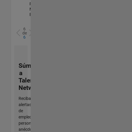
Program
Management |
Experimentado
6
de
6
Súmese
a
Talent
Network
Reciba
alertas
de
empleo
personalizadas,
anécdotas