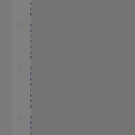
Applications
and Services |
Experimentado
Senior Applied AI Engineer
Senior Applied
AI Engineer
US-MA-Natick
|
Web
Applications
and Services |
Experimentado
Senior Software Program Manager
Senior
Software
Program
Manager
US-MA-Natick
|
Program
Management |
Experimentado
Senior Program Manager
Senior
Program
Manager
US-MA-Natick
|