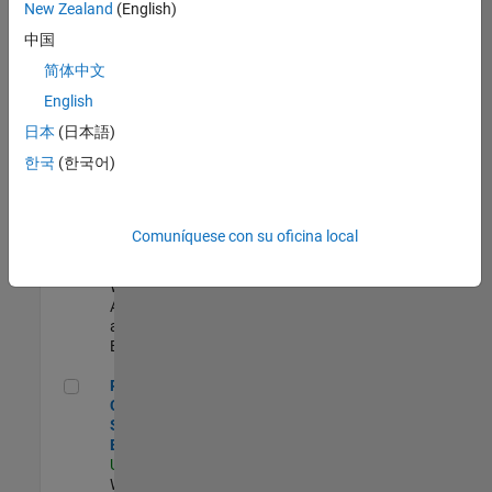
zona.
New Zealand
(English)
中国
Senior Program Manager
Senior
简体中文
Program
English
Manager
US-MA-Natick
|
日本
(日本語)
Program
한국
(한국어)
Management |
Experimentado
Cloud Solution Architect
Cloud Solution
Comuníquese con su oficina local
Architect
US-MA-Natick
|
Web
Applications
and Services |
Experimentado
Principal Cloud Software Engineer
Principal
Cloud
Software
Engineer
US-MA-Natick
|
Web