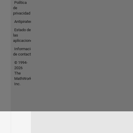
Política
de
privacidad
Antipiratería
Estado de
las
aplicaciones
Información
de contacto
© 1994-
2026
The
MathWorks,
Inc.