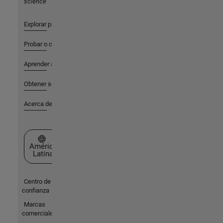
science
Explorar productos
Probar o comprar
Aprender a utilizar
Obtener soporte
Acerca de MathWorks
Seleccione un país/idioma
América
Latina
Centro de
confianza
Marcas
comerciales