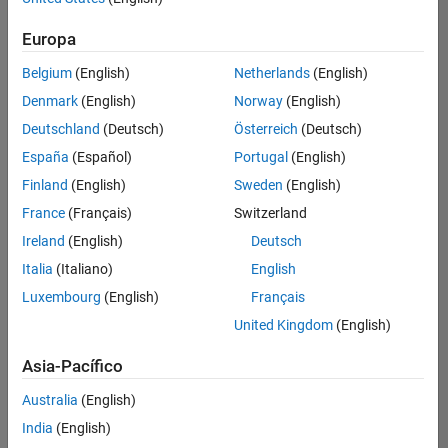
Ordenar por
Europa
Guardar
empleos
seleccionados
Belgium
(English)
Netherlands
(English)
Denmark
(English)
Norway
(English)
Deutschland
(Deutsch)
Österreich
(Deutsch)
No se
han
España
(Español)
Portugal
(English)
traducido
Finland
(English)
Sweden
(English)
todos
France
(Français)
Switzerland
los
empleos.
Ireland
(English)
Deutsch
Busque
Italia
(Italiano)
English
por
Luxembourg
(English)
Français
ubicación
para
United Kingdom
(English)
encontrar
todos
Asia-Pacífico
los
Australia
(English)
empleos
en su
India
(English)