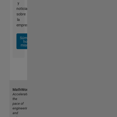
y
noticias
sobre
la
empresa.
Súmese
hoy
mismo
MathWorks
Accelerating
the
pace of
engineering
and