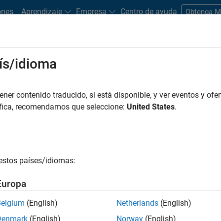
ones
Aprendizaje
Empresa
Centro de ayuda
Obtenga 
rks
ís/idioma
es
Estudiantes y nuevas carreras
Recursos
Cuenta de empleo
er contenido traducido, si está disponible, y ver eventos y ofer
FILTRADO POR
Program Management
Software Process Enginee
áfica, recomendamos que seleccione:
United States
.
r por
estos países/idiomas:
ardar empleos
seleccionados
Europa
Belgium
(English)
Netherlands
(English)
n traducido todos los empleos. Busque por ubicación para enc
Denmark
(English)
Norway
(English)