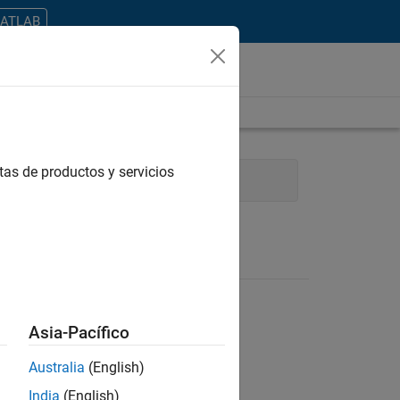
MATLAB
tas de productos y servicios
ring
Education Marketing
Asia-Pacífico
Australia
(English)
ontrar todos los empleos en su zona.
India
(English)