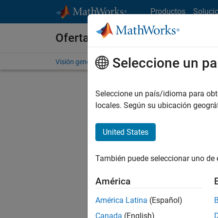
Saltar al contenido
Productos
Soluci
Ofertas de empleo en MathWo
Seleccione un pa
Visión general
Búsqueda de empleo
Oficinas local
Seleccione un país/idioma para obten
locales. Según su ubicación geogr
United States
Ordena
También puede seleccionar uno de 
Gu
América
América Latina
(Español)
No se ha
Canada
(English)