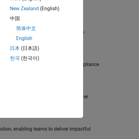
New Zealand
(English)
中国
简体中文
ross-functional teams and programs to
English
日本
(日本語)
한국
(한국어)
 join our dynamic team and assess compliance
es partnering with engineers to deliver
tion, enabling teams to deliver impactful