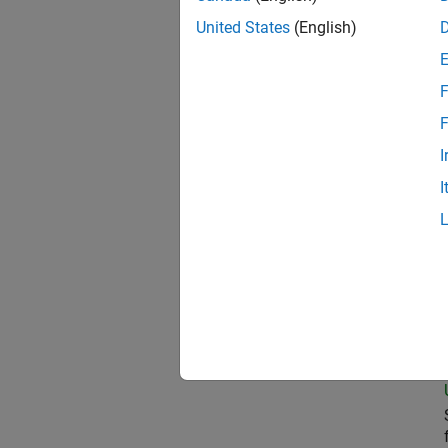
United States
(English)
Sen
F
F
I
Sen
I
Sen
Sen