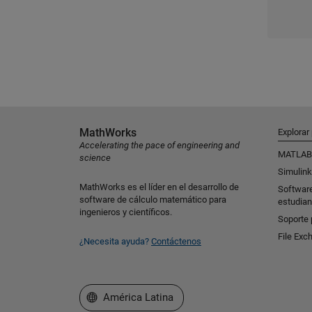
MathWorks
Explorar
Accelerating the pace of engineering and
MATLAB
science
Simulink
MathWorks es el líder en el desarrollo de
Softwar
software de cálculo matemático para
estudian
ingenieros y científicos.
Soporte 
File Exc
¿Necesita ayuda?
Contáctenos
Seleccione un país/idioma
América Latina