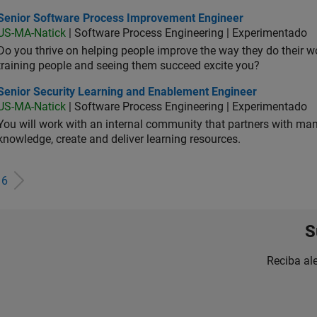
ior Software Process Improvement Engineer
Senior Software Process Improvement Engineer
US-MA-Natick
| Software Process Engineering | Experimentado
Do you thrive on helping people improve the way they do their 
training people and seeing them succeed excite you?
ior Security Learning and Enablement Engineer
Senior Security Learning and Enablement Engineer
US-MA-Natick
| Software Process Engineering | Experimentado
You will work with an internal community that partners with man
knowledge, create and deliver learning resources.
e
6
S
Reciba al