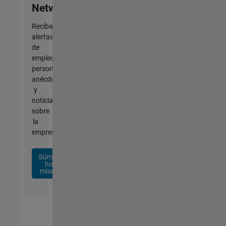
Network
Reciba
alertas
de
empleo
personalizadas,
anécdotas
y
noticias
sobre
la
empresa.
Súmese
hoy
mismo