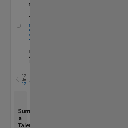
Technical Sales
Engineering |
Experimentado
Technical Account Manager - Defense
Technical
Account
Manager -
Defense
US-OH-Dayton
|
Technical Sales
Engineering |
Experimentado
12
de
12
Súmese
a
Talent