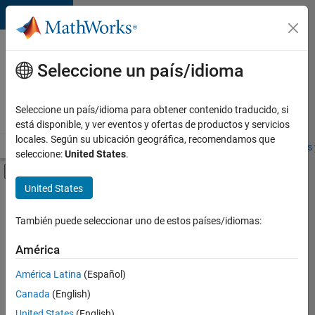
Saltar al contenido
Ofertas
de
Seleccione un país/idioma
empleo
en
Seleccione un país/idioma para obtener contenido traducido, si
MathWorks
está disponible, y ver eventos y ofertas de productos y servicios
locales. Según su ubicación geográfica, recomendamos que
Visión general
Búsqueda de empleo
Oficinas locales
Estudiantes 
seleccione:
United States
.
Mostrar/ocultar menú de navegación
Contenido principal
United States
FILTRADO POR
Advanced Support
También puede seleccionar uno de estos países/idiomas:
+
3
Program Management
América
Technical Sales Engineering
América Latina
(Español)
Industry Marketing
Canada
(English)
United States
(English)