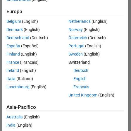
Ordenar por
Europa
Guardar
empleos
seleccionados
Belgium
(English)
Netherlands
(English)
Denmark
(English)
Norway
(English)
Deutschland
(Deutsch)
Österreich
(Deutsch)
No se
han
España
(Español)
Portugal
(English)
traducido
Finland
(English)
Sweden
(English)
todos
France
(Français)
Switzerland
los
empleos.
Ireland
(English)
Deutsch
Busque
Italia
(Italiano)
English
por
Luxembourg
(English)
Français
ubicación
para
United Kingdom
(English)
encontrar
todos
Asia-Pacífico
los
Australia
(English)
empleos
en su
India
(English)