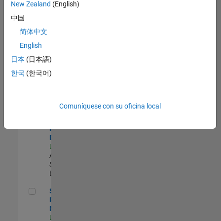
zona.
New Zealand
(English)
中国
Oil & Gas Industry Manager
Oil & Gas
简体中文
Industry
English
Manager
US-TX-Plano
|
日本
(日本語)
Industry
한국
(한국어)
Marketing |
Experimentado
Senior Solutions Engineer - Model Based Design
Senior
Comuníquese con su oficina local
Solutions
Engineer -
Model Based
Design
US-MA-Natick
|
Advanced
Support |
Experimentado
Senior Program Manager
Senior
Program
Manager
US-MA-Natick
|