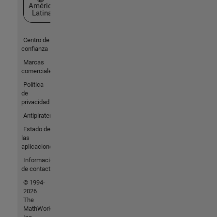
América
Latina
Centro de
confianza
Marcas
comerciales
Política
de
privacidad
Antipiratería
Estado de
las
aplicaciones
Información
de contacto
© 1994-
2026
The
MathWorks,