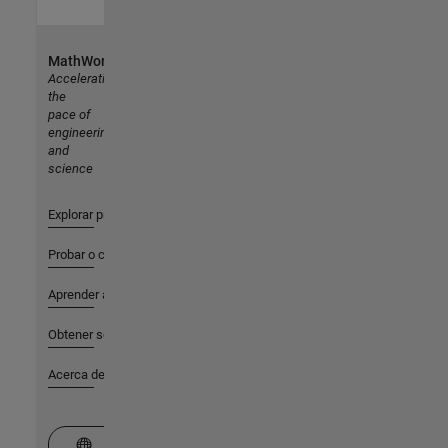
MathWorks
Accelerating
the
pace of
engineering
and
science
Explorar productos
Probar o comprar
Aprender a utilizar
Obtener soporte
Acerca de MathWorks
Seleccione un país/idioma