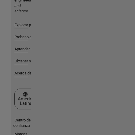
engineering
and
science
Explorar productos
Probar o comprar
Aprender a utilizar
Obtener soporte
Acerca de MathWorks
Seleccione un país/idioma
América
Latina
Centro de
confianza
Marcas