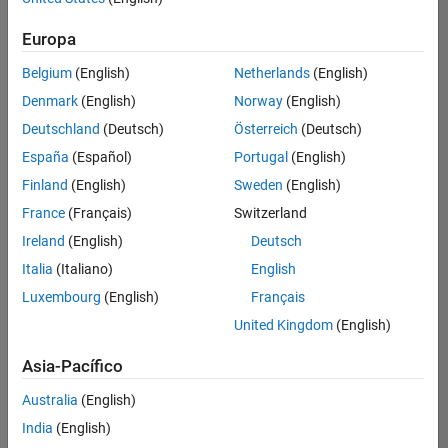
Ordenar por
Europa
Guardar
empleos
seleccionados
Belgium
(English)
Netherlands
(English)
Denmark
(English)
Norway
(English)
Deutschland
(Deutsch)
Österreich
(Deutsch)
No se
han
España
(Español)
Portugal
(English)
traducido
Finland
(English)
Sweden
(English)
todos
France
(Français)
Switzerland
los
empleos.
Ireland
(English)
Deutsch
Busque
Italia
(Italiano)
English
por
Luxembourg
(English)
Français
ubicación
para
United Kingdom
(English)
encontrar
todos
Asia-Pacífico
los
Australia
(English)
empleos
en su
India
(English)