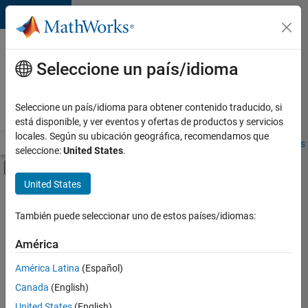
Saltar al contenido
Ofertas
de
Seleccione un país/idioma
empleo
en
Seleccione un país/idioma para obtener contenido traducido, si
MathWorks
está disponible, y ver eventos y ofertas de productos y servicios
locales. Según su ubicación geográfica, recomendamos que
Visión general
Búsqueda de empleo
Oficinas locales
Estudiantes 
seleccione:
United States
.
Mostrar/ocultar menú de navegación
Contenido principal
United States
FILTRADO POR
Education Sales
También puede seleccionar uno de estos países/idiomas:
+
3
Inside Sales
América
Marketing Services
América Latina
(Español)
Business Model Team
Canada
(English)
United States
(English)