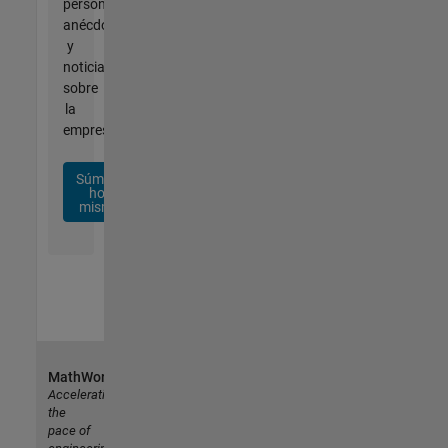
personalizadas,
anécdotas
y
noticias
sobre
la
empresa.
Súmese
hoy
mismo
MathWorks
Accelerating
the
pace of