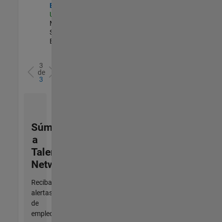
Events
US-MA-Natick
|
Marketing
Services |
Experimentado
3
de
3
Súmese
a
Talent
Network
Reciba
alertas
de
empleo