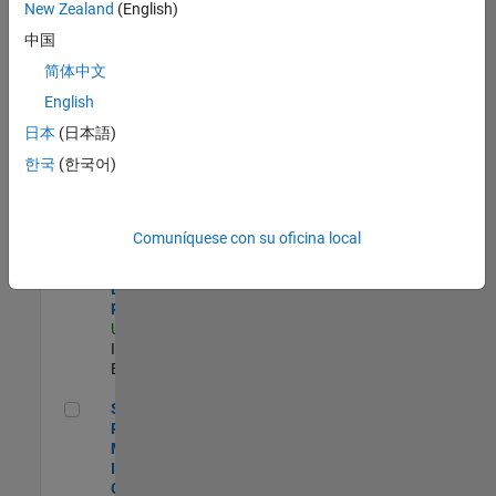
zona.
New Zealand
(English)
中国
Director, Software Pricing and Licensing Strategy
Director,
简体中文
Software
English
Pricing and
Licensing
日本
(日本語)
Strategy
한국
(한국어)
US-MA-Natick
|
Business Model
Team |
Experimentado
Comuníquese con su oficina local
Sales Development Representative
Sales
Development
Representative
US-MA-Natick
|
Inside Sales |
Experimentado
Senior Program Manager, Internal Corporate Events
Senior
Program
Manager,
Internal
Corporate