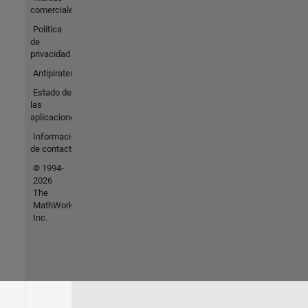
comerciales
Política
de
privacidad
Antipiratería
Estado de
las
aplicaciones
Información
de contacto
© 1994-
2026
The
MathWorks,
Inc.