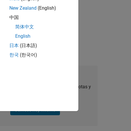
New Zealand
(English)
中国
简体中文
ecting, and pipeline growth via
English
.
日本
(日本語)
한국
(한국어)
úmese a Talent Network
ertas de empleo personalizadas, anécdotas y
noticias sobre la empresa.
Súmese hoy mismo