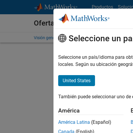
Saltar al contenido
Productos
Soluci
Ofertas de empleo en MathWo
Seleccione un pa
Visión general
Búsqueda de empleo
Oficinas local
Seleccione un país/idioma para obten
locales. Según su ubicación geogr
United States
Ordena
También puede seleccionar uno de 
Gu
América
América Latina
(Español)
No se ha
Canada
(English)