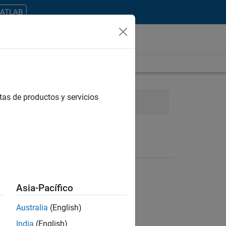
MATLAB
tas de productos y servicios
Asia-Pacífico
Australia
(English)
ontrar todos los empleos en su zona.
India
(English)