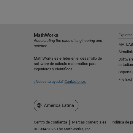
MathWorks
Explorar
Accelerating the pace of engineering and
MATLAB
science
Simulink
MathWorks es el líder en el desarrollo de
Softwar
software de cálculo matemático para
estudian
ingenieros y científicos.
Soporte 
File Exc
¿Necesita ayuda?
Contáctenos
Seleccione un país/idioma
América Latina
Centro de confianza
Marcas comerciales
Política de p
© 1994-2026 The MathWorks, Inc.