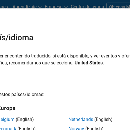
ones
Aprendizaje
Empresa
Centro de ayuda
Obtenga 
rks
ís/idioma
es
Estudiantes y nuevas carreras
Recursos
Cuenta de empleo
er contenido traducido, si está disponible, y ver eventos y ofer
FILTRADO POR
Inside Sales
áfica, recomendamos que seleccione:
United States
.
r por
estos países/idiomas:
ardar empleos
seleccionados
Europa
Belgium
(English)
Netherlands
(English)
n traducido todos los empleos. Busque por ubicación para enc
Denmark
(English)
Norway
(English)