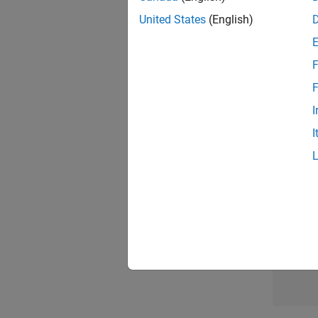
United States
(English)
Sal
F
F
I
1 d
I