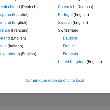
Deutschland
(Deutsch)
Österreich
(Deutsch)
es Development Representative
Sales Development Representative
España
(Español)
Portugal
(English)
US-MA-Natick
| Inside Sales | Experimentado
inland
(English)
Sweden
(English)
Sales Development Representative driving lead generation, prosp
rance
(Français)
Switzerland
inbound/outbound outreach, CRM, and opportunity qualification
reland
(English)
Deutsch
e
1
talia
(Italiano)
English
Luxembourg
(English)
Français
S
United Kingdom
(English)
Reciba al
Comuníquese con su oficina local