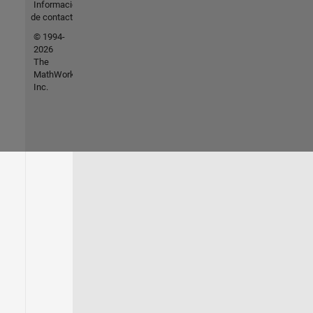
Información
de contacto
© 1994-
2026
The
MathWorks,
Inc.