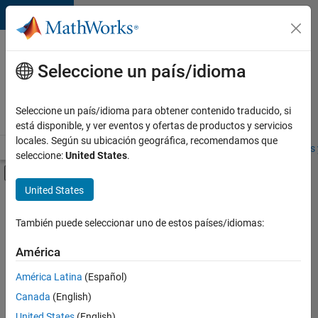
Saltar al contenido
Ofertas
de
Seleccione un país/idioma
empleo
en
Seleccione un país/idioma para obtener contenido traducido, si
MathWorks
está disponible, y ver eventos y ofertas de productos y servicios
locales. Según su ubicación geográfica, recomendamos que
Visión general
Búsqueda de empleo
Oficinas locales
Estudiantes 
seleccione:
United States
.
Mostrar/ocultar menú de navegación
Contenido principal
United States
FILTRADO POR
Business Applications and Tools
También puede seleccionar uno de estos países/idiomas:
+
5
Program Management
América
Quality Engineering
América Latina
(Español)
User Experience
Canada
(English)
Technical Sales Engineering
United States
(English)