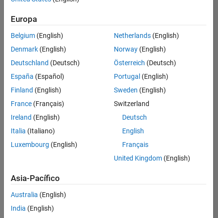
Ordenar por
Education Marketing
Europa
Guardar
empleos
seleccionados
Belgium
(English)
Netherlands
(English)
Denmark
(English)
Norway
(English)
Deutschland
(Deutsch)
Österreich
(Deutsch)
No se
han
España
(Español)
Portugal
(English)
traducido
Finland
(English)
Sweden
(English)
todos
France
(Français)
Switzerland
los
empleos.
Ireland
(English)
Deutsch
Busque
Italia
(Italiano)
English
por
Luxembourg
(English)
Français
ubicación
para
United Kingdom
(English)
encontrar
todos
Asia-Pacífico
los
Australia
(English)
empleos
en su
India
(English)