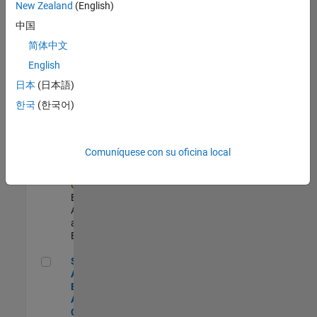
zona.
New Zealand
(English)
中国
Senior Program Manager
Senior
简体中文
Program
English
Manager
US-MA-Natick
|
日本
(日本語)
Program
한국
(한국어)
Management |
Experimentado
Senior Data Analyst - Security Focus
Senior Data
Comuníquese con su oficina local
Analyst -
Security Focus
US-MA-Natick
|
Business
Applications
and Tools |
Experimentado
Senior Application Engineer - Aerospace - Control Systems
Senior
Application
Engineer -
Aerospace -
Control