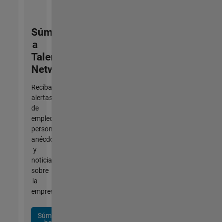
Súmese
a
Talent
Network
Reciba
alertas
de
empleo
personalizadas,
anécdotas
y
noticias
sobre
la
empresa.
Súmese