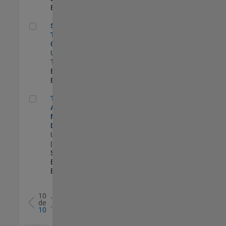
Experimentado
Senior Technical Consultant
Senior
Technical
Consultant
US-MI-Novi
|
Technical Sales
Engineering |
Experimentado
Technical Account Manager - Defense
Technical
Account
Manager -
Defense
US-OH-Dayton
| Technical
Sales
Engineering |
Experimentado
10
de
10