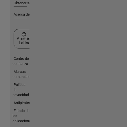
Obtener soporte
Acerca de MathWorks
Seleccione un país/idioma
América
Latina
Centro de
confianza
Marcas
comerciales
Política
de
privacidad
Antipiratería
Estado de
las
aplicaciones