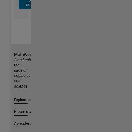
hoy
mismo
MathWorks
Accelerating
the
pace of
engineering
and
science
Explorar productos
Probar o comprar
Aprender a utilizar