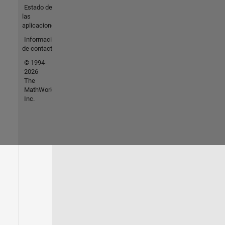
Estado de
las
aplicaciones
Información
de contacto
© 1994-
2026
The
MathWorks,
Inc.