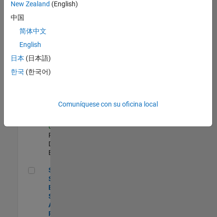
zona.
New Zealand
(English)
中国
Compiler Engineer LLVM
Compiler
简体中文
Engineer
English
LLVM
US-MA-Natick
|
日本
(日本語)
Product
한국
(한국어)
Development |
Experimentado
Principal Security Engineer
Principal
Comuníquese con su oficina local
Security
Engineer
US-MA-Natick
|
Product
Development |
Experimentado
Senior Software Engineer - Synthetic Aperture Radar
Senior
Software
Engineer -
Synthetic
Aperture
Radar