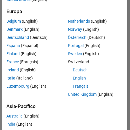
Ordenar por
Europa
Guardar
empleos
seleccionados
Belgium
(English)
Netherlands
(English)
Denmark
(English)
Norway
(English)
Deutschland
(Deutsch)
Österreich
(Deutsch)
No se
han
España
(Español)
Portugal
(English)
traducido
Finland
(English)
Sweden
(English)
todos
France
(Français)
Switzerland
los
empleos.
Ireland
(English)
Deutsch
Busque
Italia
(Italiano)
English
por
Luxembourg
(English)
Français
ubicación
para
United Kingdom
(English)
encontrar
todos
Asia-Pacífico
los
Australia
(English)
empleos
en su
India
(English)