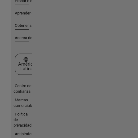
Probar o comprar
Aprender a utilizar
Obtener soporte
Acerca de MathWorks
Seleccione un país/idioma
América
Latina
Centro de
confianza
Marcas
comerciales
Política
de
privacidad
Antipiratería