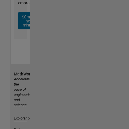
empresa.
Súmese
hoy
mismo
MathWorks
Accelerating
the
pace of
engineering
and
science
Explorar productos