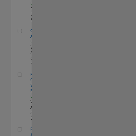
US-MA-Natick
|
Product
Development |
Experimentado
Cloud Solution Architect
Cloud Solution
Architect
US-MA-Natick
|
Web
Applications
and Services |
Experimentado
Principal Cloud Software Engineer
Principal
Cloud
Software
Engineer
US-MA-Natick
|
Web
Applications
and Services |
Experimentado
Principal Software Engineer - MATLAB Graphics
Principal
Software