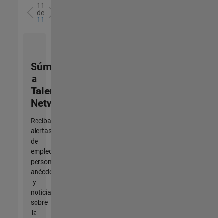
11
de
11
Súmese
a
Talent
Network
Reciba
alertas
de
empleo
personalizadas,
anécdotas
y
noticias
sobre
la