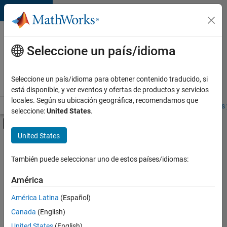
Saltar al contenido
Ofertas
de
Seleccione un país/idioma
empleo
en
Seleccione un país/idioma para obtener contenido traducido, si
MathWorks
está disponible, y ver eventos y ofertas de productos y servicios
locales. Según su ubicación geográfica, recomendamos que
Visión general
Búsqueda de empleo
Oficinas locales
Estudiantes 
seleccione:
United States
.
Mostrar/ocultar menú de navegación
Contenido principal
United States
FILTRADO POR
Product Development
También puede seleccionar uno de estos países/idiomas:
+
2
Quality Engineering
América
Web Applications and Services
América Latina
(Español)
Canada
(English)
United States
(English)