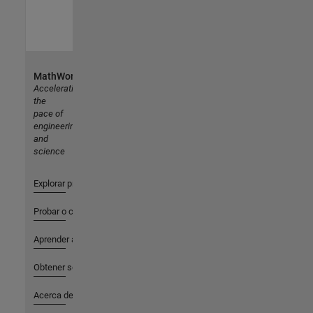
MathWorks
Accelerating
the
pace of
engineering
and
science
Explorar productos
Probar o comprar
Aprender a utilizar
Obtener soporte
Acerca de MathWorks