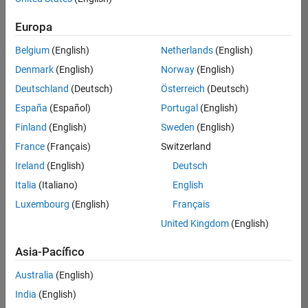
Ordenar por
Europa
Guardar
empleos
seleccionados
Belgium
(English)
Netherlands
(English)
Denmark
(English)
Norway
(English)
Deutschland
(Deutsch)
Österreich
(Deutsch)
No se
han
España
(Español)
Portugal
(English)
traducido
Finland
(English)
Sweden
(English)
todos
France
(Français)
Switzerland
los
empleos.
Ireland
(English)
Deutsch
Busque
Italia
(Italiano)
English
por
Luxembourg
(English)
Français
ubicación
para
United Kingdom
(English)
encontrar
todos
Asia-Pacífico
los
Australia
(English)
empleos
en su
India
(English)