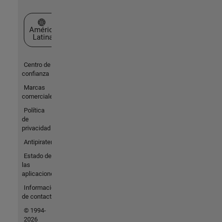
Seleccione un país/idioma
América
Latina
Centro de
confianza
Marcas
comerciales
Política
de
privacidad
Antipiratería
Estado de
las
aplicaciones
Información
de contacto
© 1994-
2026