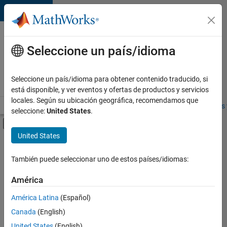
Saltar al contenido
Ofertas
de
Seleccione un país/idioma
empleo
en
Seleccione un país/idioma para obtener contenido traducido, si
MathWorks
está disponible, y ver eventos y ofertas de productos y servicios
locales. Según su ubicación geográfica, recomendamos que
Visión general
Búsqueda de empleo
Oficinas locales
Estudiantes 
seleccione:
United States
.
Mostrar/ocultar menú de navegación
Contenido principal
United States
FILTRADO POR
Advanced Support
También puede seleccionar uno de estos países/idiomas:
+
2
Quality Engineering
América
Product Marketing
América Latina
(Español)
Canada
(English)
United States
(English)