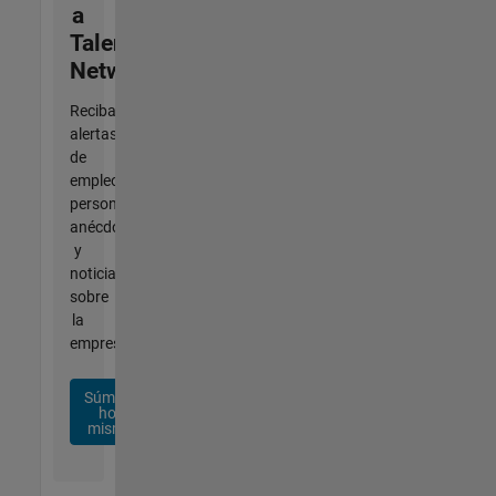
a
Talent
Network
Reciba
alertas
de
empleo
personalizadas,
anécdotas
y
noticias
sobre
la
empresa.
Súmese
hoy
mismo