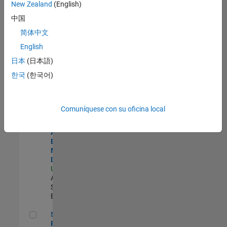
zona.
New Zealand
(English)
中国
Product Strategy Lead - Cloud & Ecosystem for Simulink
Product
简体中文
Strategy Lead
English
- Cloud &
Ecosystem for
日本
(日本語)
Simulink
한국
(한국어)
US-MA-Natick
|
Product
Marketing |
Experimentado
Comuníquese con su oficina local
Senior Applications Engineer - Model Based Design
Senior
Applications
Engineer -
Model Based
Design
US-MA-Natick
|
Advanced
Support |
Experimentado
Senior Product Engineer - FPGA / ASIC
Senior
Product