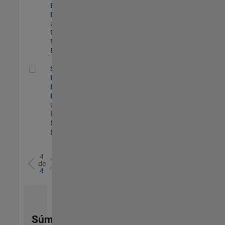
Engineer -
FPGA / ASIC
US-MA-Natick
|
Product
Marketing |
Experimentado
Senior Product Marketing Engineer
Senior
Product
Marketing
Engineer
US-MA-Natick
|
Product
Marketing |
Experimentado
4
de
4
Súmese