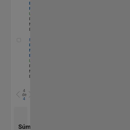
Engineer -
FPGA / ASIC
US-MA-Natick
|
Product
Marketing |
Experimentado
Senior Product Marketing Engineer
Senior
Product
Marketing
Engineer
US-MA-Natick
|
Product
Marketing |
Experimentado
4
de
4
Súmese