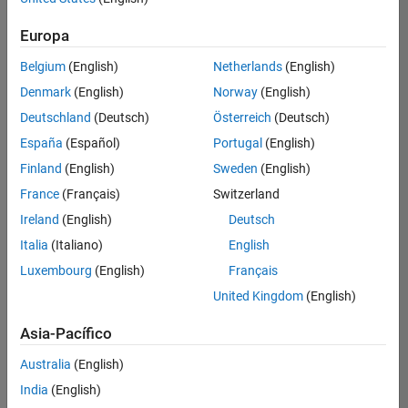
Ordenar por
Europa
Guardar
empleos
seleccionados
Belgium
(English)
Netherlands
(English)
Denmark
(English)
Norway
(English)
Deutschland
(Deutsch)
Österreich
(Deutsch)
No se
han
España
(Español)
Portugal
(English)
traducido
Finland
(English)
Sweden
(English)
todos
France
(Français)
Switzerland
los
empleos.
Ireland
(English)
Deutsch
Busque
Italia
(Italiano)
English
por
Luxembourg
(English)
Français
ubicación
para
United Kingdom
(English)
encontrar
todos
Asia-Pacífico
los
Australia
(English)
empleos
en su
India
(English)