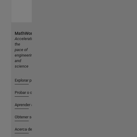
MathWorks
Accelerating
the
pace of
engineering
and
science
Explorar productos
Probar o comprar
Aprender a utilizar
Obtener soporte
Acerca de MathWorks