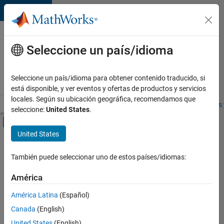
Saltar al contenido
Ofertas
de
Seleccione un país/idioma
empleo
en
Seleccione un país/idioma para obtener contenido traducido, si
MathWorks
está disponible, y ver eventos y ofertas de productos y servicios
locales. Según su ubicación geográfica, recomendamos que
Visión general
Búsqueda de empleo
Oficinas locales
Estudiantes 
seleccione:
United States
.
Mostrar/ocultar menú de navegación
Contenido principal
United States
FILTRADO POR
Advanced Support
También puede seleccionar uno de estos países/idiomas:
+
3
Release Engineering
América
User Experience
América Latina
(Español)
Product Marketing
Canada
(English)
United States
(English)