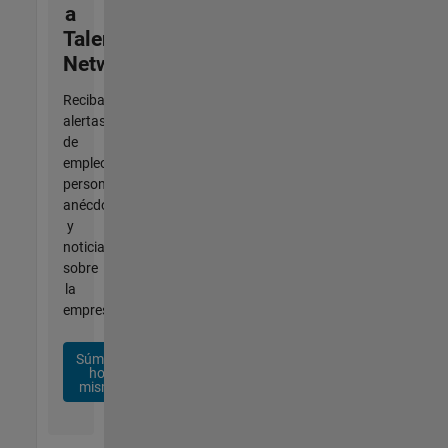
a
Talent
Network
Reciba
alertas
de
empleo
personalizadas,
anécdotas
y
noticias
sobre
la
empresa.
Súmese
hoy
mismo