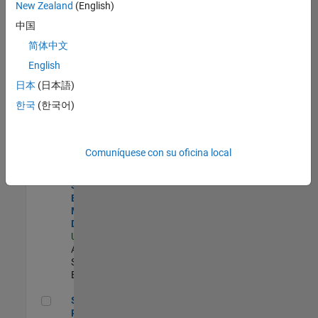
zona.
New Zealand
(English)
中国
Product Strategy Lead - Cloud & Ecosystem for Simulink
Product
简体中文
Strategy Lead
English
- Cloud &
Ecosystem for
日本
(日本語)
Simulink
한국
(한국어)
US-MA-Natick
|
Product
Marketing |
Experimentado
Comuníquese con su oficina local
Senior Solutions Engineer - Model Based Design
Senior
Solutions
Engineer -
Model Based
Design
US-MA-Natick
|
Advanced
Support |
Experimentado
Senior Product Engineer - FPGA / ASIC
Senior
Product