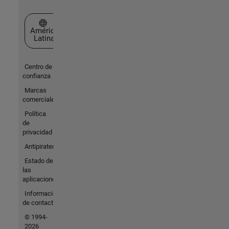
Seleccione un país/idioma
América
Latina
Centro de
confianza
Marcas
comerciales
Política
de
privacidad
Antipiratería
Estado de
las
aplicaciones
Información
de contacto
© 1994-
2026