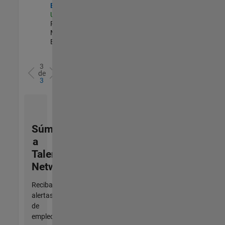
Engineer
US-MA-Natick
|
Product
Marketing |
Experimentado
3
de
3
Súmese
a
Talent
Network
Reciba
alertas
de
empleo