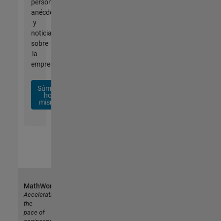
personalizadas,
anécdotas
y
noticias
sobre
la
empresa.
Súmese
hoy
mismo
MathWorks
Accelerating
the
pace of