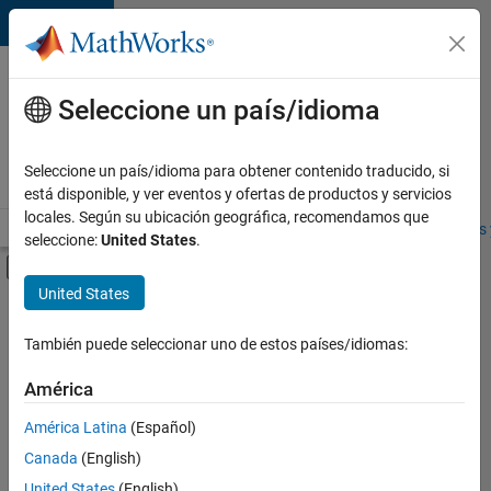
Saltar al contenido
Ofertas
de
Seleccione un país/idioma
empleo
en
Seleccione un país/idioma para obtener contenido traducido, si
MathWorks
está disponible, y ver eventos y ofertas de productos y servicios
locales. Según su ubicación geográfica, recomendamos que
Visión general
Búsqueda de empleo
Oficinas locales
Estudiantes 
seleccione:
United States
.
Mostrar/ocultar menú de navegación
Contenido principal
United States
FILTRADO POR
Technical Writing
También puede seleccionar uno de estos países/idiomas:
+
1
Product Marketing
América
América Latina
(Español)
Canada
(English)
United States
(English)