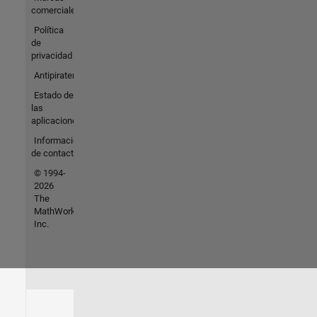
comerciales
Política
de
privacidad
Antipiratería
Estado de
las
aplicaciones
Información
de contacto
© 1994-
2026
The
MathWorks,
Inc.