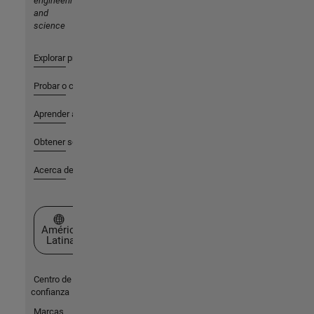
engineering
and
science
Explorar productos
Probar o comprar
Aprender a utilizar
Obtener soporte
Acerca de MathWorks
Seleccione un país/idioma
América
Latina
Centro de
confianza
Marcas