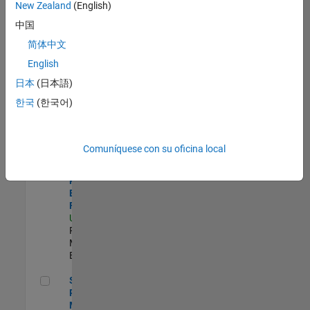
zona.
New Zealand
(English)
中国
Product Strategy Lead - Cloud & Ecosystem for Simulink
Product
简体中文
Strategy Lead
English
- Cloud &
Ecosystem for
日本
(日本語)
Simulink
한국
(한국어)
US-MA-Natick
|
Product
Marketing |
Experimentado
Comuníquese con su oficina local
Senior Product Engineer - FPGA / ASIC
Senior
Product
Engineer -
FPGA / ASIC
US-MA-Natick
|
Product
Marketing |
Experimentado
Senior Product Marketing Engineer
Senior
Product
Marketing