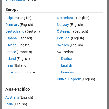
Ordenar por
Europa
Guardar
empleos
seleccionados
Belgium
(English)
Netherlands
(English)
Denmark
(English)
Norway
(English)
Deutschland
(Deutsch)
Österreich
(Deutsch)
No se
han
España
(Español)
Portugal
(English)
traducido
Finland
(English)
Sweden
(English)
todos
France
(Français)
Switzerland
los
empleos.
Ireland
(English)
Deutsch
Busque
Italia
(Italiano)
English
por
Luxembourg
(English)
Français
ubicación
para
United Kingdom
(English)
encontrar
todos
Asia-Pacífico
los
Australia
(English)
empleos
en su
India
(English)