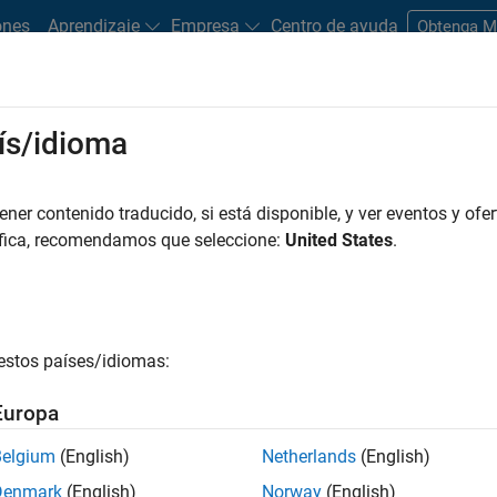
ones
Aprendizaje
Empresa
Centro de ayuda
Obtenga 
rks
ís/idioma
es
Estudiantes y nuevas carreras
Recursos
Cuenta de empleo
er contenido traducido, si está disponible, y ver eventos y ofer
FILTRADO POR
Advanced Support
Release Engineering
Web Applicatio
áfica, recomendamos que seleccione:
United States
.
r por
estos países/idiomas:
ardar empleos
seleccionados
Europa
Belgium
(English)
Netherlands
(English)
n traducido todos los empleos. Busque por ubicación para enc
Denmark
(English)
Norway
(English)