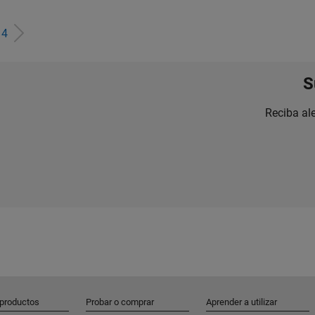
e
4
S
Reciba al
 productos
Probar o comprar
Aprender a utilizar