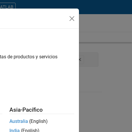
MATLAB
tas de productos y servicios
ns and Services
Education Marketing
Asia-Pacífico
Australia
(English)
ontrar todos los empleos en su zona.
India
(English)