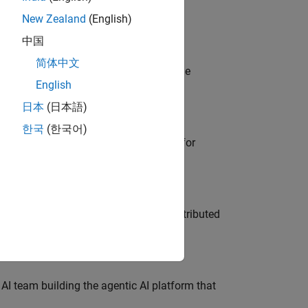
New Zealand
(English)
中国
简体中文
model-based design (MBD) to shape the
English
s
日本
(日本語)
한국
(한국어)
he primary technical point of contact for
ership across system architecture, distributed
 AI team building the agentic AI platform that