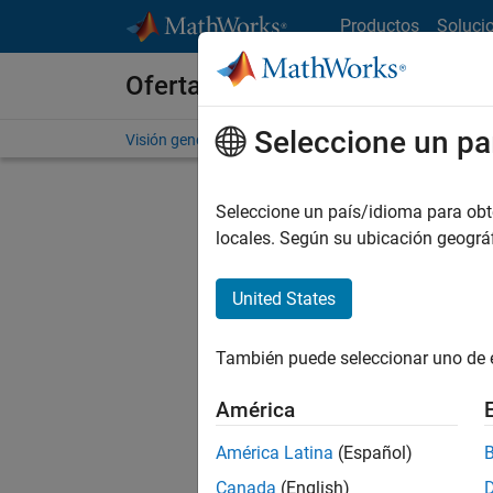
Saltar al contenido
Productos
Soluci
Ofertas de empleo en MathWo
Seleccione un pa
Visión general
Búsqueda de empleo
Oficinas local
Seleccione un país/idioma para obten
locales. Según su ubicación geogr
United States
Ordena
También puede seleccionar uno de 
Gu
América
América Latina
(Español)
No se ha
Canada
(English)