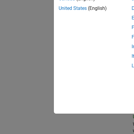
United States
(English)
Sen
F
F
I
Clou
I
Pri
Seni