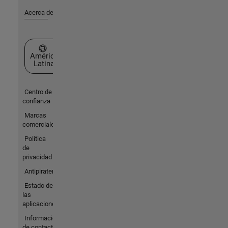
Acerca de MathWorks
Seleccione un país/idioma
América
Latina
Centro de
confianza
Marcas
comerciales
Política
de
privacidad
Antipiratería
Estado de
las
aplicaciones
Información
de contacto