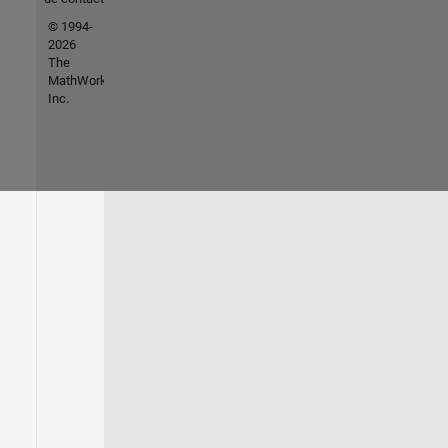
© 1994-
2026
The
MathWorks,
Inc.