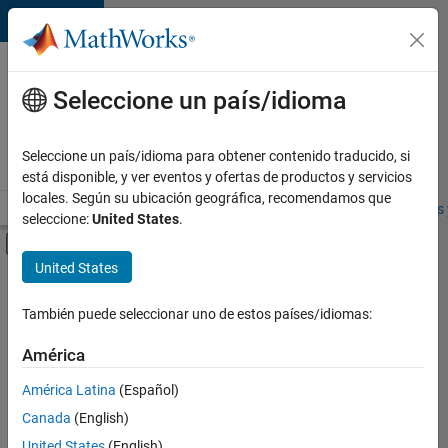
Saltar al contenido
Ofertas
de
Seleccione un país/idioma
empleo
en
Seleccione un país/idioma para obtener contenido traducido, si
MathWorks
está disponible, y ver eventos y ofertas de productos y servicios
locales. Según su ubicación geográfica, recomendamos que
Visión general
Búsqueda de empleo
Oficinas locales
Estudiantes 
seleccione:
United States
.
Mostrar/ocultar menú de navegación
Contenido principal
United States
FILTRADO POR
Infrastructure and Architecture
También puede seleccionar uno de estos países/idiomas:
+
5
Product Development
América
Program Management
América Latina
(Español)
Quality Engineering
Canada
(English)
Release Engineering
Actualmente
United States
(English)
no