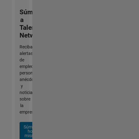
Súmese
a
Talent
Network
Reciba
alertas
de
empleo
personalizadas,
anécdotas
y
noticias
sobre
la
empresa.
Súmese
hoy
mismo