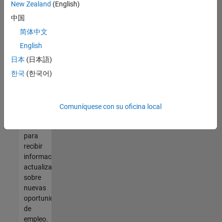
así no
New Zealand
(English)
encontrara
中国
ninguna
vacante
简体中文
que se
English
ajuste
日本
(日本語)
a sus
cualificaciones,
한국
(한국어)
únase
a
nuestra
Comuníquese con su oficina local
Red de
talento
para
recibir
información
actualizada
sobre
nuevas
oportunidades
de
empleo.