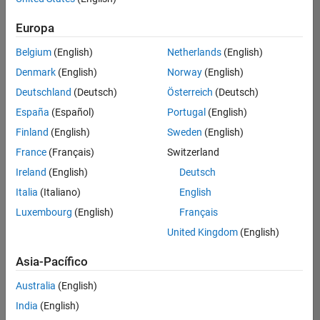
Web Applications and Services
hay
puestos
Europa
disponibles
Belgium
(English)
Netherlands
(English)
que
se
Denmark
(English)
Norway
(English)
correspondan
Deutschland
(Deutsch)
Österreich
(Deutsch)
con
sus
España
(Español)
Portugal
(English)
criterios
Finland
(English)
Sweden
(English)
de
búsqueda.
France
(Français)
Switzerland
Pruebe
Ireland
(English)
Deutsch
a
Italia
(Italiano)
English
ampliar
Luxembourg
(English)
Français
su
búsqueda
United Kingdom
(English)
o a
ver
Asia-Pacífico
todos
los
Australia
(English)
empleos
.
Si aun
India
(English)