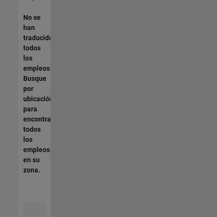
No se
han
traducido
todos
los
empleos.
Busque
por
ubicación
para
encontrar
todos
los
empleos
en su
zona.