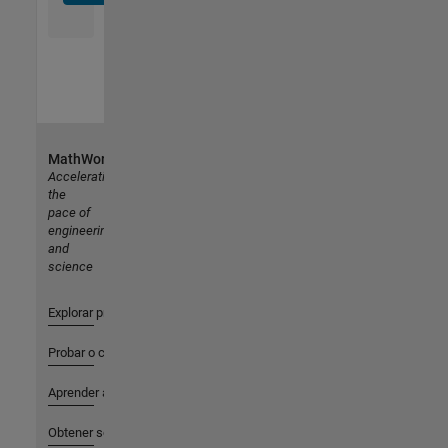
MathWorks
Accelerating
the
pace of
engineering
and
science
Explorar productos
Probar o comprar
Aprender a utilizar
Obtener soporte